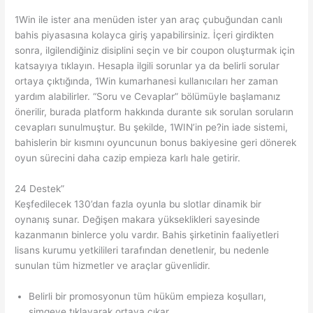
1Win ile ister ana menüden ister yan araç çubuğundan canlı
bahis piyasasına kolayca giriş yapabilirsiniz. İçeri girdikten
sonra, ilgilendiğiniz disiplini seçin ve bir coupon oluşturmak için
katsayıya tıklayın. Hesapla ilgili sorunlar ya da belirli sorular
ortaya çıktığında, 1Win kumarhanesi kullanıcıları her zaman
yardım alabilirler. “Soru ve Cevaplar” bölümüyle başlamanız
önerilir, burada platform hakkında durante sık sorulan soruların
cevapları sunulmuştur. Bu şekilde, 1WIN’in pe?in iade sistemi,
bahislerin bir kısmını oyuncunun bonus bakiyesine geri dönerek
oyun sürecini daha cazip empieza karlı hale getirir.
24 Destek”
Keşfedilecek 130’dan fazla oyunla bu slotlar dinamik bir
oynanış sunar. Değişen makara yükseklikleri sayesinde
kazanmanın binlerce yolu vardır. Bahis şirketinin faaliyetleri
lisans kurumu yetkilileri tarafından denetlenir, bu nedenle
sunulan tüm hizmetler ve araçlar güvenlidir.
Belirli bir promosyonun tüm hüküm empieza koşulları,
simgeye tıklayarak ortaya çıkar.