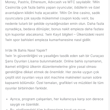
Money, Pastrix, Ethereum, Advcash ve MTC sayılabilir. 1Win
Casino’da çok fazla bahis yapan oyuncular, ödüllerin ve özel
avantajların kilidini hızla açacaktır. 1Win On line casino, sadık
oyunculara çok sayıda mükemmel coupon kodu verir, bu
nedenle tutarlı bir şekilde oynadığınızdan emin olun. Daha fazla
oynadıkça, bedava dönüşler, bonus nakit empieza daha fazlası
için kuponlar alacaksınız. 1win Kayıt bilgileri – Ülkenizdeki resmi
1win spor bahisleri empieza kumarhanesine nasıl gidilir.
In’de Ilk Bahis Nasıl Yapılır?
1win ’in güvenilirliğini ve yasallığını tasdik eden sah bir Curaçao
Şans Oyunları Lisansı bulunmaktadır. Online bahis oynamanın,
ikamet ettiğiniz ülkenin düzenlemelerine göre yasal olması
gerektiğine dikkat etmek de önemlidir. Her zevke uygun çok
çeşitli slot oyunları veya slot machine makineleri sunan sobre
kapsamlı bölümdür. Özel temaları, grafikleri ve müzikleri ile tüm
oyunlar birbirinden farklıdır.
Ayrıca, program çalışanları, her kullanıcıya karşı son derece
saygılı ve özenlidir.
Bu, platformdaki tüm kullanıcıların kayıt ve oyun