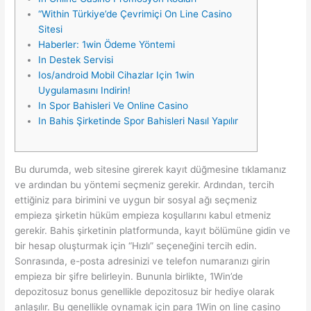
“Within Türkiye’de Çevrimiçi On Line Casino
Sitesi
Haberler: 1win Ödeme Yöntemi
In Destek Servisi
Ios/android Mobil Cihazlar Için 1win
Uygulamasını Indirin!
In Spor Bahisleri Ve Online Casino
In Bahis Şirketinde Spor Bahisleri Nasıl Yapılır
Bu durumda, web sitesine girerek kayıt düğmesine tıklamanız
ve ardından bu yöntemi seçmeniz gerekir. Ardından, tercih
ettiğiniz para birimini ve uygun bir sosyal ağı seçmeniz
empieza şirketin hüküm empieza koşullarını kabul etmeniz
gerekir. Bahis şirketinin platformunda, kayıt bölümüne gidin ve
bir hesap oluşturmak için “Hızlı” seçeneğini tercih edin.
Sonrasında, e-posta adresinizi ve telefon numaranızı girin
empieza bir şifre belirleyin. Bununla birlikte, 1Win’de
depozitosuz bonus genellikle depozitosuz bir hediye olarak
anlaşılır. Bu genellikle oynamak için para 1Win on line casino