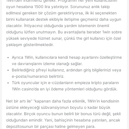
1Win’den indirmeniz gerekir. Programın her yeni kullanıcısının
oyun hesabına 1500 lira yatırılıyor. Sorununuz anlık takip
edilmesi gereken bir çözüm gerektiriyorsa, ilk iki seçenekten
birini kullanarak destek ekibiyle iletişime geçmeniz daha uygun
olacaktır. İhtiyacınız olduğunda yardım istemenin önemli
olduğunu lütfen unutmayın. Bu avantajlarla beraber 1win sobre
yüksek seviyede hizmet sunar, çünkü the girl kullanıcı için özel
yaklaşım gösterilmektedir.
Ayrıca 1Win, kullanıcılara kendi hesap ayarlarını özelleştirme
ve davranışlarını izleme olanağı sağlar.
Belirlediğiniz şifreyi kullanırız, ardından giriş bilgilerinizi veya
e-posta/numaranızı belirtiriz.
Türk oyuncular için e-cüzdanların empieza kripto paraların
1Win casino’da en iyi ödeme yöntemleri olduğunu gördük.
Net bir artı ile” “kapanan daha fazla etkinlik, 1Win’in kendisinin
üstüne ekleyeceği sübvansiyonun boyutu o kadar büyük
olacaktır. Birçok oyuncu bunun belirli bir bonus türü değil, şekli
olduğundan emindir. Yani, bahisçinin hesabına yatırılan, ancak
depozitosunun bir parçası haline gelmeyen para.