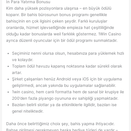
In Para Yatırma Bonusu
Kim daha yüksek pozisyonlara ulaşırsa – en büyük ödülü
koparır. Bir bahis bürosunun bonus programı genellikle
bahisçinin en çok ilgisini çeken şeydir. Farklı kuruluşlar
oranlarda, hizmet işlevselliğinde empieza hat çeşitliliğinde
olduğu kadar bonuslarda weil farklılık göstermez. 1Win Casino
ayrıca düzenli oyuncular için bir ödül programı sunmaktadır.
Seçiminiz nenni olursa olsun, hesabınıza para yüklemek hızlı
ve kolaydır.
Toplam ödül havuzu kapanış noktasına kadar sürekli olarak
artar.
Şirket çalışanları henüz Android veya iOS için bir uygulama
geliştirmedi, ancak yakında bu uygulamalar sağlanabilir.
1win casino, hem canlı formatta hem de sanal bir krupiye ile
200’den fazla piyango oyununa ev sahipliği yapmaktadır.
Bazıları belirli slotlar ya da etkinliklerle ilgilidir, bazıları ise
genel niteliktedir.
Daha önce belirttiğimiz choix şey, bahis yapma ihtiyacıdır.
Bahse girilmesi gerekmeyen başka hediye türleri de vardır –