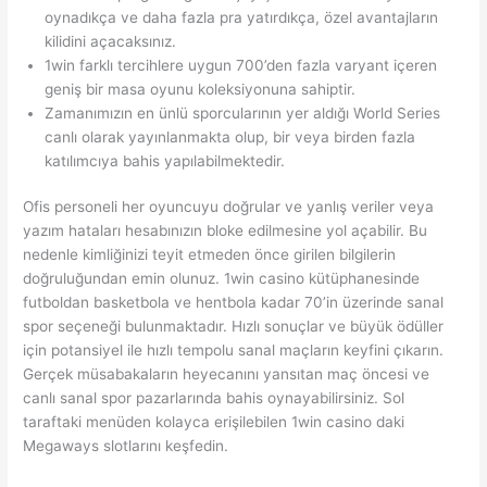
oynadıkça ve daha fazla pra yatırdıkça, özel avantajların
kilidini açacaksınız.
1win farklı tercihlere uygun 700’den fazla varyant içeren
geniş bir masa oyunu koleksiyonuna sahiptir.
Zamanımızın en ünlü sporcularının yer aldığı World Series
canlı olarak yayınlanmakta olup, bir veya birden fazla
katılımcıya bahis yapılabilmektedir.
Ofis personeli her oyuncuyu doğrular ve yanlış veriler veya
yazım hataları hesabınızın bloke edilmesine yol açabilir. Bu
nedenle kimliğinizi teyit etmeden önce girilen bilgilerin
doğruluğundan emin olunuz. 1win casino kütüphanesinde
futboldan basketbola ve hentbola kadar 70’in üzerinde sanal
spor seçeneği bulunmaktadır. Hızlı sonuçlar ve büyük ödüller
için potansiyel ile hızlı tempolu sanal maçların keyfini çıkarın.
Gerçek müsabakaların heyecanını yansıtan maç öncesi ve
canlı sanal spor pazarlarında bahis oynayabilirsiniz. Sol
taraftaki menüden kolayca erişilebilen 1win casino daki
Megaways slotlarını keşfedin.