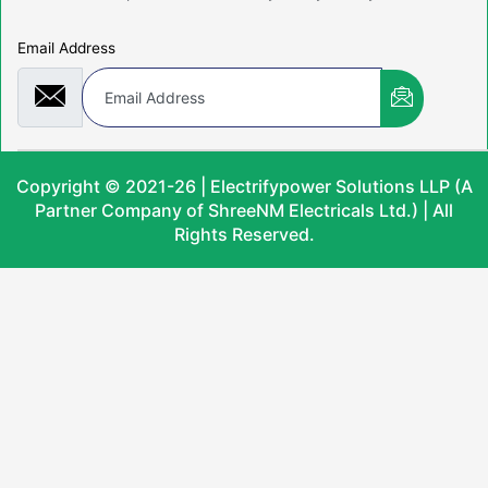
Email Address
Copyright © 2021-26 | Electrifypower Solutions LLP (A
Partner Company of ShreeNM Electricals Ltd.) | All
Rights Reserved.