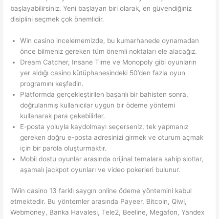
başlayabilirsiniz. Yeni başlayan biri olarak, en güvendiğiniz
disiplini seçmek çok önemlidir.
Win casino incelememizde, bu kumarhanede oynamadan
önce bilmeniz gereken tüm önemli noktaları ele alacağız.
Dream Catcher, Insane Time ve Monopoly gibi oyunların
yer aldığı casino kütüphanesindeki 50’den fazla oyun
programını keşfedin.
Platformda gerçekleştirilen başarılı bir bahisten sonra,
doğrulanmış kullanıcılar uygun bir ödeme yöntemi
kullanarak para çekebilirler.
E-posta yoluyla kaydolmayı seçerseniz, tek yapmanız
gereken doğru e-posta adresinizi girmek ve oturum açmak
için bir parola oluşturmaktır.
Mobil dostu oyunlar arasında orijinal temalara sahip slotlar,
aşamalı jackpot oyunları ve video pokerleri bulunur.
1Win casino 13 farklı saygın online ödeme yöntemini kabul
etmektedir. Bu yöntemler arasında Payeer, Bitcoin, Qiwi,
Webmoney, Banka Havalesi, Tele2, Beeline, Megafon, Yandex