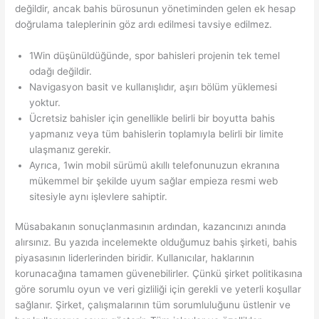
değildir, ancak bahis bürosunun yönetiminden gelen ek hesap
doğrulama taleplerinin göz ardı edilmesi tavsiye edilmez.
1Win düşünüldüğünde, spor bahisleri projenin tek temel
odağı değildir.
Navigasyon basit ve kullanışlıdır, aşırı bölüm yüklemesi
yoktur.
Ücretsiz bahisler için genellikle belirli bir boyutta bahis
yapmanız veya tüm bahislerin toplamıyla belirli bir limite
ulaşmanız gerekir.
Ayrıca, 1win mobil sürümü akıllı telefonunuzun ekranına
mükemmel bir şekilde uyum sağlar empieza resmi web
sitesiyle aynı işlevlere sahiptir.
Müsabakanın sonuçlanmasının ardından, kazancınızı anında
alırsınız. Bu yazıda incelemekte olduğumuz bahis şirketi, bahis
piyasasının liderlerinden biridir. Kullanıcılar, haklarının
korunacağına tamamen güvenebilirler. Çünkü şirket politikasına
göre sorumlu oyun ve veri gizliliği için gerekli ve yeterli koşullar
sağlanır. Şirket, çalışmalarının tüm sorumluluğunu üstlenir ve