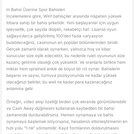
In Bahsi Üzerine Spor Bahisleri
İncelemelere göre, Win1 bahisçiler arasında nispeten yüksek
itibara sahip bir bahis şirketidir. Yeni başlayanlar için uygun
işlevsellik, çok sayıda disiplin, rekabetçi hat. Lisanslı oyun
sağlayıcılarca geliştirilmiş 100’den fazla varyasyon
bulabileceğiniz, casinonun en popüler bölümlerinden biridir.
Gerçek zamanlı olarak oynarken, yalnızca hoş ve kibar
sunucular size eşlik edecektir, bu nedenle rulet oyununun size
kazanç getirme olasılığı çok yüksektir. Ve oranlarla birlikte hem
miktar hem sprained ankle de boyut bir rol oynar. Bahislerin
başarısı ve sayısı, turnuva pozisyonunda ne kadar yüksek
olacağınızı belirler, bu weil ne kadar para kazanacağınız
anlamına gelir.
Örneğin, video akışı özelliği birden çok ekranda görüntülenebilir
ve Cash Away düğmesini kullanarak kaybedilen bir bahsi
zamanında durdurabilirsiniz. Hemen oynamaya ve bahis
oynamaya başlamak istiyorsanız, hesabınızı etkinleştirmenin en
hızlı yolu “1-tık” yöntemidir. Kayıt formlarının doldurulmasını