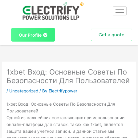
Skip
to
content
Get a quote
Our Profile
1xbet Вход: Основные Советы По
Безопасности Для Пользователей
/
Uncategorized
/ By
Electrifypower
1xbet Вход: Основные Советы По Безопасности Для
Пользователей
Одной из важнейших составляющих при использовании
онлайн-платформ для ставок, таких как 1xbet, является
защита вашей учетной записи. В данной статье мы