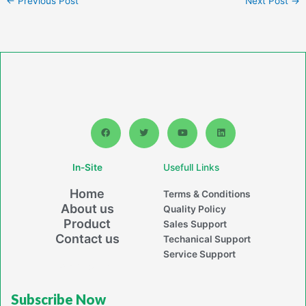
←
Previous Post
Next Post
→
F
T
Y
L
a
w
o
i
c
i
u
n
e
t
t
k
b
t
u
e
In-Site
Usefull Links
o
e
b
d
o
r
e
i
k
n
Home
Terms & Conditions
About us
Quality Policy
Product
Sales Support
Contact us
Techanical Support
Service Support
Powerd By Jaiton
Subscribe Now