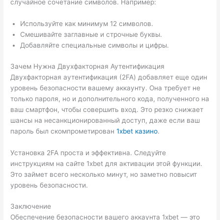
случайное сочетание символов. Например:
Используйте как минимум 12 символов.
Смешивайте заглавные и строчные буквы.
Добавляйте специальные символы и цифры.
Зачем Нужна Двухфакторная Аутентификация
Двухфакторная аутентификация (2FA) добавляет еще один
уровень безопасности вашему аккаунту. Она требует не
только пароля, но и дополнительного кода, полученного на
ваш смартфон, чтобы совершить вход. Это резко снижает
шансы на несанкционированный доступ, даже если ваш
пароль был скомпрометирован
1xbet казино
.
Установка 2FA проста и эффективна. Следуйте
инструкциям на сайте 1xbet для активации этой функции.
Это займет всего несколько минут, но заметно повысит
уровень безопасности.
Заключение
Обеспечение безопасности вашего аккаунта 1xbet — это