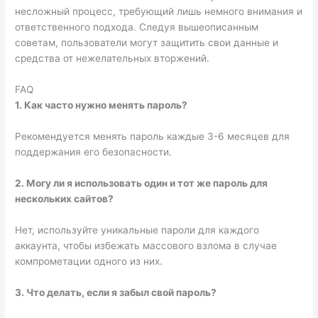
несложный процесс, требующий лишь немного внимания и
ответственного подхода. Следуя вышеописанным
советам, пользователи могут защитить свои данные и
средства от нежелательных вторжений.
FAQ
1. Как часто нужно менять пароль?
Рекомендуется менять пароль каждые 3-6 месяцев для
поддержания его безопасности.
2. Могу ли я использовать один и тот же пароль для
нескольких сайтов?
Нет, используйте уникальные пароли для каждого
аккаунта, чтобы избежать массового взлома в случае
компрометации одного из них.
3. Что делать, если я забыл свой пароль?