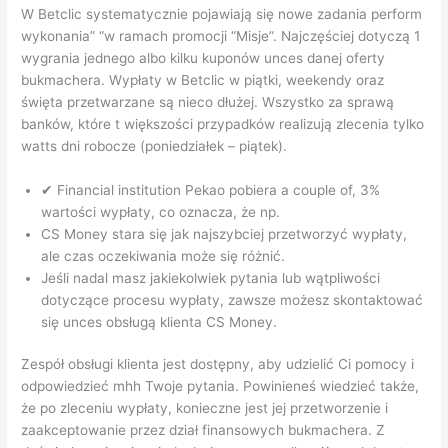
W Betclic systematycznie pojawiają się nowe zadania perform
wykonania” “w ramach promocji “Misje”. Najczęściej dotyczą 1
wygrania jednego albo kilku kuponów unces danej oferty
bukmachera. Wypłaty w Betclic w piątki, weekendy oraz
święta przetwarzane są nieco dłużej. Wszystko za sprawą
banków, które t większości przypadków realizują zlecenia tylko
watts dni robocze (poniedziałek – piątek).
✔ Financial institution Pekao pobiera a couple of, 3%
wartości wypłaty, co oznacza, że np.
CS Money stara się jak najszybciej przetworzyć wypłaty,
ale czas oczekiwania może się różnić.
Jeśli nadal masz jakiekolwiek pytania lub wątpliwości
dotyczące procesu wypłaty, zawsze możesz skontaktować
się unces obsługą klienta CS Money.
Zespół obsługi klienta jest dostępny, aby udzielić Ci pomocy i
odpowiedzieć mhh Twoje pytania. Powinieneś wiedzieć także,
że po zleceniu wypłaty, konieczne jest jej przetworzenie i
zaakceptowanie przez dział finansowych bukmachera. Z