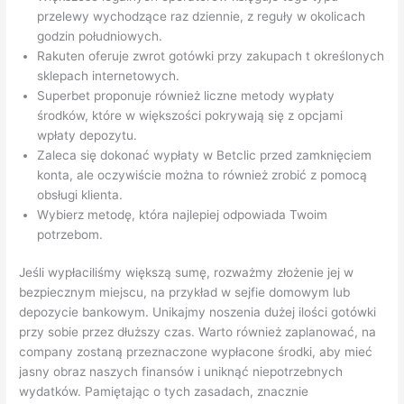
przelewy wychodzące raz dziennie, z reguły w okolicach
godzin południowych.
Rakuten oferuje zwrot gotówki przy zakupach t określonych
sklepach internetowych.
Superbet proponuje również liczne metody wypłaty
środków, które w większości pokrywają się z opcjami
wpłaty depozytu.
Zaleca się dokonać wypłaty w Betclic przed zamknięciem
konta, ale oczywiście można to również zrobić z pomocą
obsługi klienta.
Wybierz metodę, która najlepiej odpowiada Twoim
potrzebom.
Jeśli wypłaciliśmy większą sumę, rozważmy złożenie jej w
bezpiecznym miejscu, na przykład w sejfie domowym lub
depozycie bankowym. Unikajmy noszenia dużej ilości gotówki
przy sobie przez dłuższy czas. Warto również zaplanować, na
company zostaną przeznaczone wypłacone środki, aby mieć
jasny obraz naszych finansów i uniknąć niepotrzebnych
wydatków. Pamiętając o tych zasadach, znacznie