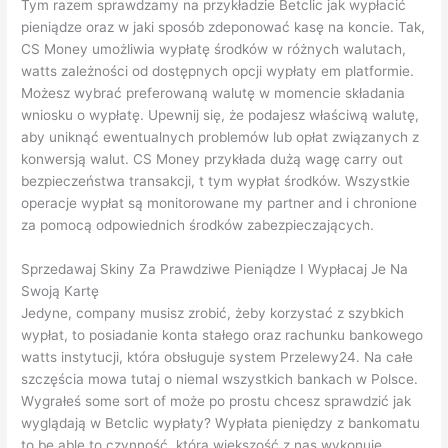
Tym razem sprawdzamy na przykładzie Betclic jak wypłacić
pieniądze oraz w jaki sposób zdeponować kasę na koncie. Tak,
CS Money umożliwia wypłatę środków w różnych walutach,
watts zależności od dostępnych opcji wypłaty em platformie.
Możesz wybrać preferowaną walutę w momencie składania
wniosku o wypłatę. Upewnij się, że podajesz właściwą walutę,
aby uniknąć ewentualnych problemów lub opłat związanych z
konwersją walut. CS Money przykłada dużą wagę carry out
bezpieczeństwa transakcji, t tym wypłat środków. Wszystkie
operacje wypłat są monitorowane my partner and i chronione
za pomocą odpowiednich środków zabezpieczających.
Sprzedawaj Skiny Za Prawdziwe Pieniądze I Wypłacaj Je Na
Swoją Kartę
Jedyne, company musisz zrobić, żeby korzystać z szybkich
wypłat, to posiadanie konta stałego oraz rachunku bankowego
watts instytucji, która obsługuje system Przelewy24. Na całe
szczęścia mowa tutaj o niemal wszystkich bankach w Polsce.
Wygrałeś some sort of może po prostu chcesz sprawdzić jak
wyglądają w Betclic wypłaty? Wypłata pieniędzy z bankomatu
to be able to czynność, którą większość z nas wykonuje