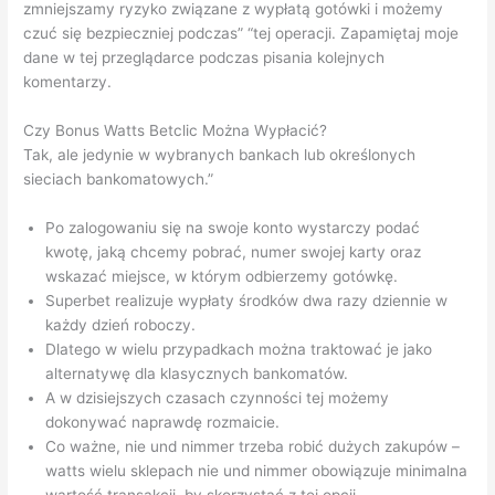
zmniejszamy ryzyko związane z wypłatą gotówki i możemy
czuć się bezpieczniej podczas” “tej operacji. Zapamiętaj moje
dane w tej przeglądarce podczas pisania kolejnych
komentarzy.
Czy Bonus Watts Betclic Można Wypłacić?
Tak, ale jedynie w wybranych bankach lub określonych
sieciach bankomatowych.”
Po zalogowaniu się na swoje konto wystarczy podać
kwotę, jaką chcemy pobrać, numer swojej karty oraz
wskazać miejsce, w którym odbierzemy gotówkę.
Superbet realizuje wypłaty środków dwa razy dziennie w
każdy dzień roboczy.
Dlatego w wielu przypadkach można traktować je jako
alternatywę dla klasycznych bankomatów.
A w dzisiejszych czasach czynności tej możemy
dokonywać naprawdę rozmaicie.
Co ważne, nie und nimmer trzeba robić dużych zakupów –
watts wielu sklepach nie und nimmer obowiązuje minimalna