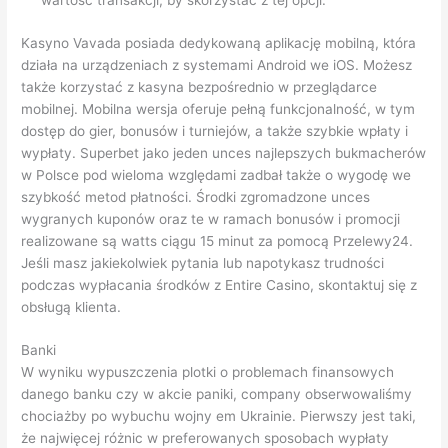
wartość transakcji, by skorzystać z tej opcji.
Kasyno Vavada posiada dedykowaną aplikację mobilną, która
działa na urządzeniach z systemami Android we iOS. Możesz
także korzystać z kasyna bezpośrednio w przeglądarce
mobilnej. Mobilna wersja oferuje pełną funkcjonalność, w tym
dostęp do gier, bonusów i turniejów, a także szybkie wpłaty i
wypłaty. Superbet jako jeden unces najlepszych bukmacherów
w Polsce pod wieloma względami zadbał także o wygodę we
szybkość metod płatności. Środki zgromadzone unces
wygranych kuponów oraz te w ramach bonusów i promocji
realizowane są watts ciągu 15 minut za pomocą Przelewy24.
Jeśli masz jakiekolwiek pytania lub napotykasz trudności
podczas wypłacania środków z Entire Casino, skontaktuj się z
obsługą klienta.
Banki
W wyniku wypuszczenia plotki o problemach finansowych
danego banku czy w akcie paniki, company obserwowaliśmy
chociażby po wybuchu wojny em Ukrainie. Pierwszy jest taki,
że najwięcej różnic w preferowanych sposobach wypłaty