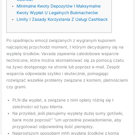
Minimalne Kwoty Depozytów I Maksymalne
Kwoty Wypłat U Legalnych Bukmacherów
Limity I Zasady Korzystania Z Usługi Cashback
Po opadnięciu emocji związanych z wygranym kuponem
najczęściej przychodzi moment, t którym decydujemy się na
wypłatę środków. Vavada zapewnia całodobowe wsparcie
techniczne, które można skontaktować się za pomocą czatu
na żywo dostępnego na stronie lub poprzez e-mail. Zespół
wsparcia odpowiada szybko i skutecznie, pomagając
rozwiązać wszelkie problemy związane z kontem, płatnościami
czy grami.
PLN dla wypłat, a związane z nimi opłaty różnią się t
zależności od typu klienta.
Na przykład, jeśli planujemy wypłatę dużej sumy gotówki,
bank może poprosić” “um uprzednie powiadomienie, aby
przygotować odpowiednią ilość pieniędzy.
Najprostszym sposobem mhh wypłatę środków z konta