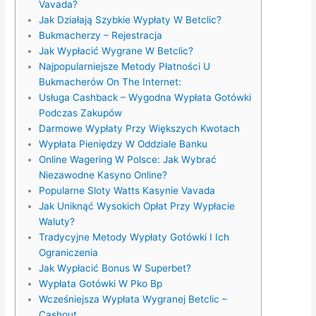
Vavada?
Jak Działają Szybkie Wypłaty W Betclic?
Bukmacherzy – Rejestracja
Jak Wypłacić Wygrane W Betclic?
Najpopularniejsze Metody Płatności U
Bukmacherów On The Internet:
Usługa Cashback – Wygodna Wypłata Gotówki
Podczas Zakupów
Darmowe Wypłaty Przy Większych Kwotach
Wypłata Pieniędzy W Oddziale Banku
Online Wagering W Polsce: Jak Wybrać
Niezawodne Kasyno Online?
Popularne Sloty Watts Kasynie Vavada
Jak Uniknąć Wysokich Opłat Przy Wypłacie
Waluty?
Tradycyjne Metody Wypłaty Gotówki I Ich
Ograniczenia
Jak Wypłacić Bonus W Superbet?
Wypłata Gotówki W Pko Bp
Wcześniejsza Wypłata Wygranej Betclic –
Cashout