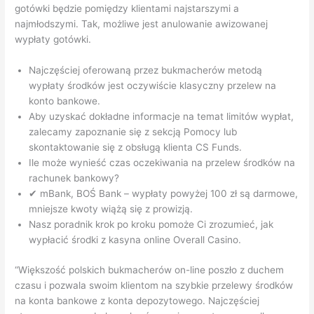
gotówki będzie pomiędzy klientami najstarszymi a
najmłodszymi. Tak, możliwe jest anulowanie awizowanej
wypłaty gotówki.
Najczęściej oferowaną przez bukmacherów metodą
wypłaty środków jest oczywiście klasyczny przelew na
konto bankowe.
Aby uzyskać dokładne informacje na temat limitów wypłat,
zalecamy zapoznanie się z sekcją Pomocy lub
skontaktowanie się z obsługą klienta CS Funds.
Ile może wynieść czas oczekiwania na przelew środków na
rachunek bankowy?
✔ mBank, BOŚ Bank – wypłaty powyżej 100 zł są darmowe,
mniejsze kwoty wiążą się z prowizją.
Nasz poradnik krok po kroku pomoże Ci zrozumieć, jak
wypłacić środki z kasyna online Overall Casino.
“Większość polskich bukmacherów on-line poszło z duchem
czasu i pozwala swoim klientom na szybkie przelewy środków
na konta bankowe z konta depozytowego. Najczęściej