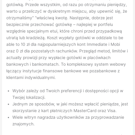
gotówką. Przede wszystkim, od razu po otrzymaniu pieniędzy,
warto u przeliczyć w dyskretnym miejscu, aby upewnić się, że
otrzymaliśmy” “właściwą kwotę. Następnie, dobrze jest
bezpiecznie przechować gotówkę – najlepiej w portfelu
względnie specjalnym etui, które chroni przed przypadkową
utratą lub kradzieżą. Koszt wypłaty gotówki w oddziale to be
able to 10 zł dla najpopularniejszych kont Immediate i Mobi
oraz 0 zł dla pozostałych rachunków. Przegląd metod, limitów i
actually prowizji przy wypłacie gotówki w placówkach
bankowych i bankomatach. To kompleksowy system webowy
łączący instytucje finansowe bankowe we pozabankowe z
klientami indywidualnymi.
Wybór zależy od Twoich preferencji i dostępności opcji w
Twojej lokalizacji.
Jednym ze sposobów, w jaki możesz wpłacić pieniądze, jest
skorzystanie z kart płatniczych MasterCard oraz Visa.
Wiele witryn nagradza użytkowników za przyprowadzanie
znajomych.