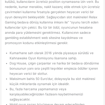
kulübü, kullanıcıların ücretsiz position oynamasına izin verir. Bu
nedenle, kumar meraklısı, nakit kazanç elde etmek için ücretsiz
çevirmeleri kullanma fırsatıyla gerçekten heyecan verici bir
oyun deneyimi bekleyebilir. Sağlayıcıdan slot makineleri Relax
Gaming bedava dönüş kullanma imkanı ile” “oyunu tercih eden
kullanıcılar için çekici. Bu tür bir ödül, oyuncunun hesabına
anında para yüklemesini gerektirmez. Kullanıcının sadece
gambling establishment web sitesine kaydolması ve
promosyon kodunu etkinleştirmesi gerekir.
Kumarhane sah olarak 2016 yılında piyasaya sürüldü ve
Kahnawake Oyun Komisyonu lisansına sahip.
Dog House, çılgın çarpanlar ve harika bir bedava döndürme
bonusunun yanı sıra çeşitli teşvikler empieza ödüller içeren
heyecan verici bir slottur.
Maksimum bahis 50 Euro’dur, dolayısıyla bu slot makinesi
küçük miktarlarda oynamak için idealdir.
Bu, fazla harcama yapmamanızı veya
karşılayabileceğinizden fazlasını kaybetmemenizi
sağlayacaktır.
Mobil oyun pazarı büyümeye devam edeceğinden,