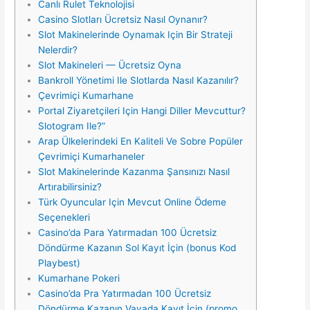
Canlı Rulet Teknolojisi
Casino Slotları Ücretsiz Nasıl Oynanır?
Slot Makinelerinde Oynamak Için Bir Strateji
Nelerdir?
Slot Makineleri — Ücretsiz Oyna
Bankroll Yönetimi Ile Slotlarda Nasıl Kazanılır?
Çevrimiçi Kumarhane
Portal Ziyaretçileri Için Hangi Diller Mevcuttur?
Slotogram Ile?”
Arap Ülkelerindeki En Kaliteli Ve Sobre Popüler
Çevrimiçi Kumarhaneler
Slot Makinelerinde Kazanma Şansınızı Nasıl
Artırabilirsiniz?
Türk Oyuncular Için Mevcut Online Ödeme
Seçenekleri
Casino’da Para Yatırmadan 100 Ücretsiz
Döndürme Kazanın Sol Kayıt İçin (bonus Kod
Playbest)
Kumarhane Pokeri
Casino’da Pra Yatırmadan 100 Ücretsiz
Döndürme Kazanın Vavada Kayıt İçin (promo