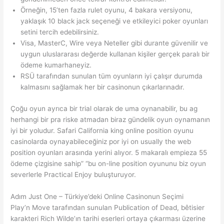
Örneğin, 15’ten fazla rulet oyunu, 4 bakara versiyonu,
yaklaşık 10 black jack seçeneği ve etkileyici poker oyunları
setini tercih edebilirsiniz.
Visa, MasterC, Wire veya Neteller gibi durante güvenilir ve
uygun uluslararası değerde kullanan kişiler gerçek paralı bir
ödeme kumarhaneyiz.
RSÜ tarafından sunulan tüm oyunların iyi çalışır durumda
kalmasını sağlamak her bir casinonun çıkarlarınadır.
Çoğu oyun ayrıca bir trial olarak de uma oynanabilir, bu ag
herhangi bir pra riske atmadan biraz gündelik oyun oynamanın
iyi bir yoludur. Safari California king online position oyunu
casinolarda oynayabileceğiniz por iyi on usually the web
position oyunları arasında yerini alıyor. 5 makaralı empieza 55
ödeme çizgisine sahip” “bu on-line position oyununu biz oyun
severlerle Practical Enjoy buluşturuyor.
Adım Just One – Türkiye’deki Online Casinonun Seçimi
Play’n Move tarafından sunulan Publication of Dead, bêtisier
karakteri Rich Wilde’ın tarihi eserleri ortaya çıkarması üzerine