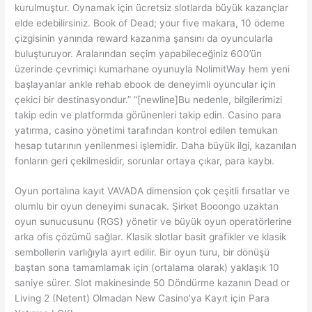
kurulmuştur. Oynamak için ücretsiz slotlarda büyük kazançlar
elde edebilirsiniz. Book of Dead; your five makara, 10 ödeme
çizgisinin yanında reward kazanma şansını da oyuncularla
buluşturuyor. Aralarından seçim yapabileceğiniz 600’ün
üzerinde çevrimiçi kumarhane oyunuyla NolimitWay hem yeni
başlayanlar ankle rehab ebook de deneyimli oyuncular için
çekici bir destinasyondur.” “[newline]Bu nedenle, bilgilerimizi
takip edin ve platformda görünenleri takip edin. Casino para
yatırma, casino yönetimi tarafından kontrol edilen temukan
hesap tutarının yenilenmesi işlemidir. Daha büyük ilgi, kazanılan
fonların geri çekilmesidir, sorunlar ortaya çıkar, para kaybı.
Oyun portalına kayıt VAVADA dimension çok çeşitli fırsatlar ve
olumlu bir oyun deneyimi sunacak. Şirket Booongo uzaktan
oyun sunucusunu (RGS) yönetir ve büyük oyun operatörlerine
arka ofis çözümü sağlar. Klasik slotlar basit grafikler ve klasik
sembollerin varlığıyla ayırt edilir. Bir oyun turu, bir dönüşü
baştan sona tamamlamak için (ortalama olarak) yaklaşık 10
saniye sürer. Slot makinesinde 50 Döndürme kazanın Dead or
Living 2 (Netent) Olmadan New Casino’ya Kayıt için Para