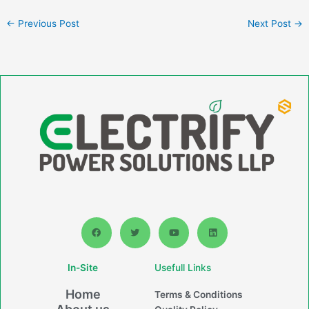
←
Previous Post
Next Post
→
F
T
Y
L
a
w
o
i
c
i
u
n
e
t
t
k
b
t
u
e
In-Site
Usefull Links
o
e
b
d
o
r
e
i
k
n
Home
Terms & Conditions