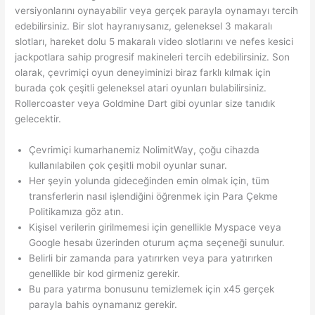
versiyonlarını oynayabilir veya gerçek parayla oynamayı tercih
edebilirsiniz. Bir slot hayranıysanız, geleneksel 3 makaralı
slotları, hareket dolu 5 makaralı video slotlarını ve nefes kesici
jackpotlara sahip progresif makineleri tercih edebilirsiniz. Son
olarak, çevrimiçi oyun deneyiminizi biraz farklı kılmak için
burada çok çeşitli geleneksel atari oyunları bulabilirsiniz.
Rollercoaster veya Goldmine Dart gibi oyunlar size tanıdık
gelecektir.
Çevrimiçi kumarhanemiz NolimitWay, çoğu cihazda
kullanılabilen çok çeşitli mobil oyunlar sunar.
Her şeyin yolunda gideceğinden emin olmak için, tüm
transferlerin nasıl işlendiğini öğrenmek için Para Çekme
Politikamıza göz atın.
Kişisel verilerin girilmemesi için genellikle Myspace veya
Google hesabı üzerinden oturum açma seçeneği sunulur.
Belirli bir zamanda para yatırırken veya para yatırırken
genellikle bir kod girmeniz gerekir.
Bu para yatırma bonusunu temizlemek için x45 gerçek
parayla bahis oynamanız gerekir.