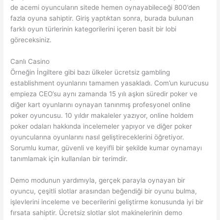
de acemi oyuncuların sitede hemen oynayabileceği 800’den
fazla oyuna sahiptir. Giriş yaptıktan sonra, burada bulunan
farklı oyun türlerinin kategorilerini içeren basit bir lobi
göreceksiniz.
Canlı Casino
Örneğin İngiltere gibi bazı ülkeler ücretsiz gambling
establishment oyunlarını tamamen yasakladı. Com’un kurucusu
empieza CEO’su aynı zamanda 15 yılı aşkın süredir poker ve
diğer kart oyunlarını oynayan tanınmış profesyonel online
poker oyuncusu. 10 yıldır makaleler yazıyor, online holdem
poker odaları hakkında incelemeler yapıyor ve diğer poker
oyuncularına oyunlarını nasıl geliştireceklerini öğretiyor.
Sorumlu kumar, güvenli ve keyifli bir şekilde kumar oynamayı
tanımlamak için kullanılan bir terimdir.
Demo modunun yardımıyla, gerçek parayla oynayan bir
oyuncu, çeşitli slotlar arasından beğendiği bir oyunu bulma,
işlevlerini inceleme ve becerilerini geliştirme konusunda iyi bir
fırsata sahiptir. Ücretsiz slotlar slot makinelerinin demo