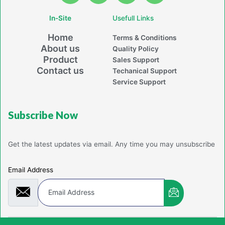
c
i
u
n
e
t
t
k
b
t
u
e
In-Site
Usefull Links
o
e
b
d
o
r
e
i
k
n
Home
Terms & Conditions
About us
Quality Policy
Product
Sales Support
Contact us
Techanical Support
Service Support
Powerd By Jaiton
Subscribe Now
Get the latest updates via email. Any time you may unsubscribe
Email Address