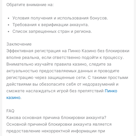
Обратите внимание на:
Условия получения и использования бонусов.
Требования к верификации аккаунта.
Список запрещенных стран и региона.
Заключение
Эффективная регистрация на Пинко Казино без блокировки
вполне реальна, если ответственно подойти к процессу.
Внимательно изучайте правила казино, следите за
актуальностью предоставляемых данных и проводите
регистрацию через защищенные сети. С такими простыми
действиями вы обезопасите себя от недоразумений и
сможете наслаждаться игрой без препятствий
Пинко
казино
.
FAQ
Какова основная причина блокировки аккаунта?
Основной причиной блокировки аккаунта является
предоставление некорректной информации при