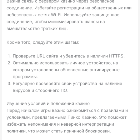
Важна связь с сервером казино через безопасное
соединение. Избегайте регистрации на общественных или
небезопасных сетях Wi-Fi. Используйте защищенное
соединение, чтобы минимизировать шансы на
вмешательство третьих лиц.
Кроме того, следуйте этим шагам:
Проверьте URL сайта и убедитесь в наличии HTTPS.
Оптимально использовать личное устройство, на
котором установлены обновленные антивирусные
программы.
Регулярно проверяйте свои устройства на наличие
вирусов и стороннего ПО.
Изучение условий и положений казино
Перед началом игры важно ознакомиться с правилами и
условиями, предлагаемыми Пинко Казино. Это поможет
избежать непонимания и неверной интерпретации
политики, что может стать причиной блокировки.