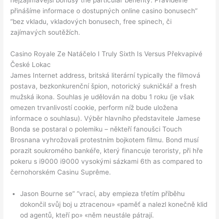
nejzajímavější bonusy the particular benefity. Pravidelně
přinášíme informace o dostupných online casino bonusech”
“bez vkladu, vkladových bonusech, free spinech, či
zajímavých soutěžích.
Casino Royale Ze Natáčelo I Truly Sixth Is Versus Překvapivé
České Lokac
James Internet address, britská literární typically the filmová
postava, bezkonkurenční špion, notorický sukničkář a fresh
mužská ikona. Souhlas je udělován na dobu 1 roku (je však
omezen trvanlivostí cookie, perform níž bude uložena
informace o souhlasu). Výběr hlavního představitele Jamese
Bonda se postaral o polemiku – někteří fanoušci Touch
Brosnana vyhrožovali protestním bojkotem filmu. Bond musí
porazit soukromého bankéře, který financuje teroristy, při hře
pokeru s i9000 i9000 vysokými sázkami 6th as compared to
černohorském Casinu Suprême.
Jason Bourne se” “vrací, aby empieza třetím příběhu
dokončil svůj boj u ztracenou» «paměť a nalezl konečně klid
od agentů, kteří po» «něm neustále pátrají.