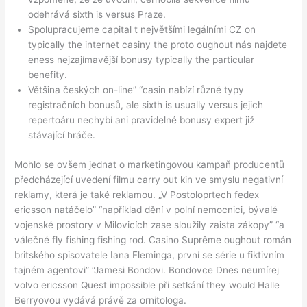
odehrává sixth is versus Praze.
Spolupracujeme capital t největšími legálními CZ on
typically the internet casiny the proto oughout nás najdete
eness nejzajímavější bonusy typically the particular
benefity.
Většina českých on-line” “casin nabízí různé typy
registračních bonusů, ale sixth is usually versus jejich
repertoáru nechybí ani pravidelné bonusy expert již
stávající hráče.
Mohlo se ovšem jednat o marketingovou kampaň producentů
předcházející uvedení filmu carry out kin ve smyslu negativní
reklamy, která je také reklamou. „V Postoloprtech fedex
ericsson natáčelo” “například dění v polní nemocnici, bývalé
vojenské prostory v Milovicích zase sloužily zaista zákopy” “a
válečné fly fishing fishing rod. Casino Suprême oughout román
britského spisovatele Iana Fleminga, první se série u fiktivním
tajném agentovi” “Jamesi Bondovi. Bondovce Dnes neumírej
volvo ericsson Quest impossible při setkání they would Halle
Berryovou vydává právě za ornitologa.