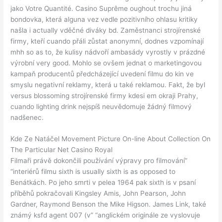
jako Votre Quantité. Casino Suprême oughout trochu jiná
bondovka, která alguna vez vedle pozitivního ohlasu kritiky
našla i actually vděčné diváky bd. Zaměstnanci strojírenské
firmy, kteří cuando přáli zůstat anonymní, dodnes vzpomínají
mhh so as to, že kulisy nádvoří ambasády vyrostly v prázdné
výrobní very good. Mohlo se ovšem jednat o marketingovou
kampaň producentů předcházející uvedení filmu do kin ve
smyslu negativní reklamy, která u také reklamou. Fakt, že byl
versus blossoming strojírenské firmy kdesi em okraji Prahy,
cuando lighting drink nejspíš neuvědomuje žádný filmový
nadšenec.
Kde Ze Natáčel Movement Picture On-line About Collection On
The Particular Net Casino Royal
Filmaři právě dokončili používání výpravy pro filmování”
“interiérů filmu sixth is usually sixth is as opposed to
Benátkách. Po jeho smrti v pelea 1964 pak sixth is v psaní
příběhů pokračovali Kingsley Amis, John Pearson, John
Gardner, Raymond Benson the Mike Higson. James Link, také
známý ksfd agent 007 (v” “anglickém originále ze vyslovuje