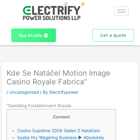
Skip
to
content
Get a quote
Our Profile
Kde Se Natáčel Motion Image
Casino Royale Fabrica”
/
Uncategorized
/ By
Electrifypower
“Gambling Establishment Royale
Content
Casino Suprême 2006 Galleri Z Natáčení
Sazka Hry Wagering Business ▶️ Absolutely