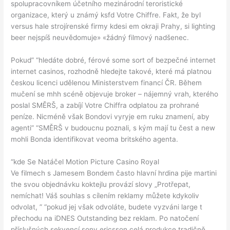
spolupracovníkem účetního mezinárodní teroristické
organizace, který u známý ksfd Votre Chiffre. Fakt, že byl
versus hale strojírenské firmy kdesi em okraji Prahy, si lighting
beer nejspíš neuvědomuje» «žádný filmový nadšenec.
Pokud” “hledáte dobré, férové some sort of bezpečné internet
internet casinos, rozhodně hledejte takové, které má platnou
českou licenci udělenou Ministerstvem financí ČR. Během
mučení se mhh scéně objevuje broker – nájemný vrah, kterého
poslal SMĚRŠ, a zabíjí Votre Chiffra odplatou za prohrané
peníze. Nicméně však Bondovi vyryje em ruku znamení, aby
agenti” “SMĚRŠ v budoucnu poznali, s kým mají tu čest a new
mohli Bonda identifikovat veoma britského agenta.
“kde Se Natáčel Motion Picture Casino Royal
Ve filmech s Jamesem Bondem často hlavní hrdina pije martini
the svou objednávku koktejlu provází slovy „Protřepat,
nemíchat! Váš souhlas s cílením reklamy můžete kdykoliv
odvolat, ” “pokud jej však odvoláte, budete vyzváni large t
přechodu na iDNES Outstanding bez reklam. Po natočení
příslušných sekvencí sony ericsson celá produkce tradičně