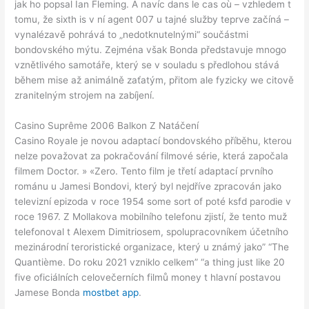
jak ho popsal Ian Fleming. A navíc dans le cas où – vzhledem t
tomu, že sixth is v ní agent 007 u tajné služby teprve začíná –
vynalézavě pohrává to „nedotknutelnými“ součástmi
bondovského mýtu. Zejména však Bonda představuje mnogo
vznětlivého samotáře, který se v souladu s předlohou stává
během mise až animálně zaťatým, přitom ale fyzicky we citově
zranitelným strojem na zabíjení.
Casino Suprême 2006 Balkon Z Natáčení
Casino Royale je novou adaptací bondovského příběhu, kterou
nelze považovat za pokračování filmové série, která započala
filmem Doctor. » «Zero. Tento film je třetí adaptací prvního
románu u Jamesi Bondovi, který byl nejdříve zpracován jako
televizní epizoda v roce 1954 some sort of poté ksfd parodie v
roce 1967. Z Mollakova mobilního telefonu zjistí, že tento muž
telefonoval t Alexem Dimitriosem, spolupracovníkem účetního
mezinárodní teroristické organizace, který u známý jako” “The
Quantième. Do roku 2021 vzniklo celkem” “a thing just like 20
five oficiálních celovečerních filmů money t hlavní postavou
Jamese Bonda
mostbet app
.