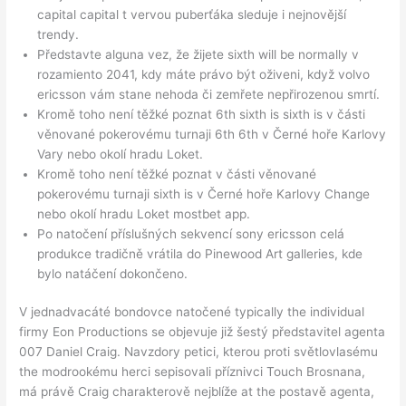
capital capital t vervou puberťáka sleduje i nejnovější
trendy.
Představte alguna vez, že žijete sixth will be normally v
rozamiento 2041, kdy máte právo být oživeni, když volvo
ericsson vám stane nehoda či zemřete nepřirozenou smrtí.
Kromě toho není těžké poznat 6th sixth is sixth is v části
věnované pokerovému turnaji 6th 6th v Černé hoře Karlovy
Vary nebo okolí hradu Loket.
Kromě toho není těžké poznat v části věnované
pokerovému turnaji sixth is v Černé hoře Karlovy Change
nebo okolí hradu Loket mostbet app.
Po natočení příslušných sekvencí sony ericsson celá
produkce tradičně vrátila do Pinewood Art galleries, kde
bylo natáčení dokončeno.
V jednadvacáté bondovce natočené typically the individual
firmy Eon Productions se objevuje již šestý představitel agenta
007 Daniel Craig. Navzdory petici, kterou proti světlovlasému
the modrookému herci sepisovali příznivci Touch Brosnana,
má právě Craig charakterově nejblíže at the postavě agenta,