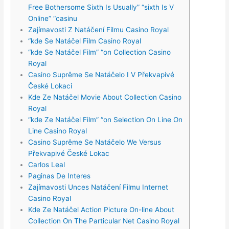
Free Bothersome Sixth Is Usually” “sixth Is V
Online” “casinu
Zajímavosti Z Natáčení Filmu Casino Royal
“kde Se Natáčel Film Casino Royal
“kde Se Natáčel Film” “on Collection Casino
Royal
Casino Suprême Se Natáčelo I V Překvapivé
České Lokaci
Kde Ze Natáčel Movie About Collection Casino
Royal
“kde Ze Natáčel Film” “on Selection On Line On
Line Casino Royal
Casino Suprême Se Natáčelo We Versus
Překvapivé České Lokac
Carlos Leal
Paginas De Interes
Zajímavosti Unces Natáčení Filmu Internet
Casino Royal
Kde Ze Natáčel Action Picture On-line About
Collection On The Particular Net Casino Royal