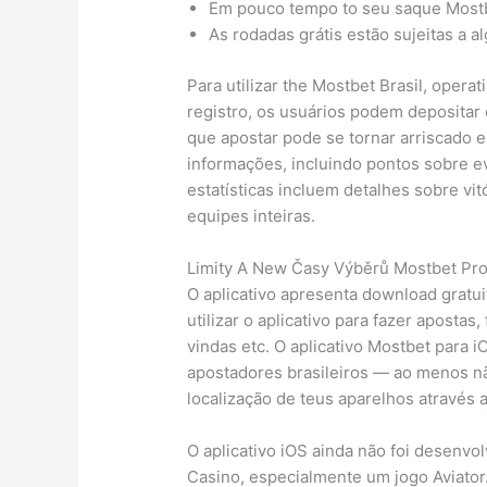
Em pouco tempo to seu saque Mostbe
As rodadas grátis estão sujeitas a 
Para utilizar the Mostbet Brasil, oper
registro, os usuários podem depositar
que apostar pode se tornar arriscado
informações, incluindo pontos sobre ev
estatísticas incluem detalhes sobre vit
equipes inteiras.
Limity A New Časy Výběrů Mostbet Pr
O aplicativo apresenta download gratuit
utilizar o aplicativo para fazer apost
vindas etc. O aplicativo Mostbet para i
apostadores brasileiros — ao menos n
localização de teus aparelhos através 
O aplicativo iOS ainda não foi desenv
Casino, especialmente um jogo Aviator