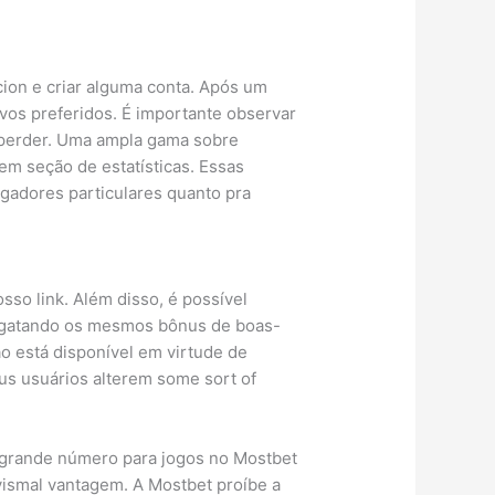
cion e criar alguma conta. Após um
vos preferidos. É importante observar
 perder. Uma ampla gama sobre
 em seção de estatísticas. Essas
jogadores particulares quanto pra
osso link. Além disso, é possível
 resgatando os mesmos bônus de boas-
ão está disponível em virtude de
us usuários alterem some sort of
o grande número para jogos no Mostbet
vismal vantagem. A Mostbet proíbe a