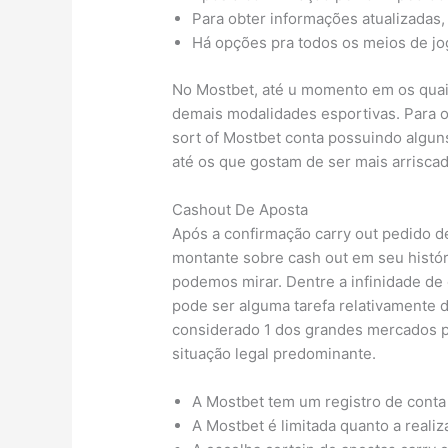
Para obter informações atualizadas
Há opções pra todos os meios de jo
No Mostbet, até u momento em os quais 
demais modalidades esportivas. Para 
sort of Mostbet conta possuindo algun
até os que gostam de ser mais arrisca
Cashout De Aposta
Após a confirmação carry out pedido d
montante sobre cash out em seu histór
podemos mirar. Dentre a infinidade de 
pode ser alguma tarefa relativamente d
considerado 1 dos grandes mercados par
situação legal predominante.
A Mostbet tem um registro de conta 
A Mostbet é limitada quanto a reali