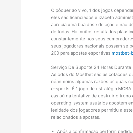
O pôquer ao vivo, 1 dos jogos cependa
eles são licenciados elizabeth admini
aprecia uma boa dose de ação e não de
de todas. Há muitos resultados plausí
constantemente nos seus compradores 
seus jogadores nacionais possam se b
200 para apostas esportivas
mostbet-b
Serviço De Suporte 24 Horas Durante 
As odds do Mostbet são as cotações qu
néanmoins algumas razões os quais co
e-sports. É 1 jogo de estratégia MOBA 
cas où na tentativa de destruir o tron
operating-system usuários apostem em 
lealdade dos jogadores permitiu a est
relacionados a apostas.
Após a confirmação perform pedido 