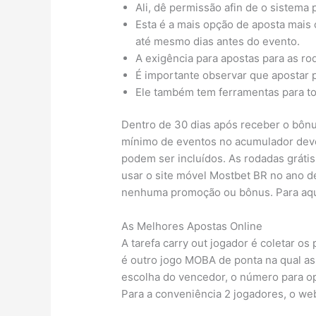
Ali, dê permissão afin de o sistema 
Esta é a mais opção de aposta mais
até mesmo dias antes do evento.
A exigência para apostas para as ro
É importante observar que apostar 
Ele também tem ferramentas para to
Dentro de 30 dias após receber o bônu
mínimo de eventos no acumulador deve 
podem ser incluídos. As rodadas grátis
usar o site móvel Mostbet BR no ano 
nenhuma promoção ou bônus. Para aquel
As Melhores Apostas Online
A tarefa carry out jogador é coletar 
é outro jogo MOBA de ponta na qual as
escolha do vencedor, o número para o
Para a conveniência 2 jogadores, o web