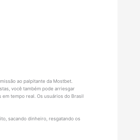
missão ao palpitante da Mostbet.
stas, você também pode arriesgar
 em tempo real. Os usuários do Brasil
sito, sacando dinheiro, resgatando os