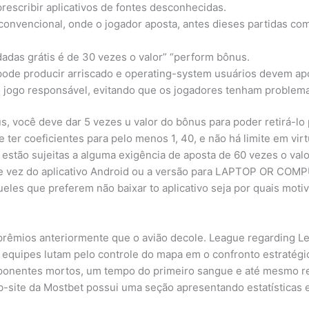
prescribir aplicativos de fontes desconhecidas.
 convencional, onde o jogador aposta, antes dieses partidas c
dadas grátis é de 30 vezes o valor” “perform bônus.
pode producir arriscado e operating-system usuários devem a
 jogo responsável, evitando que os jogadores tenham problema
s, você deve dar 5 vezes u valor do bônus para poder retirá-lo
ter coeficientes para pelo menos 1, 40, e não há limite em vi
 estão sujeitas a alguma exigência de aposta de 60 vezes o val
de vez do aplicativo Android ou a versão para LAPTOP OR CO
es que preferem não baixar to aplicativo seja por quais motivo
os prêmios anteriormente que o avião decole. League regarding
 equipes lutam pelo controle do mapa em o confronto estratégi
ponentes mortos, um tempo do primeiro sangue e até mesmo re
-site da Mostbet possui uma seção apresentando estatísticas e