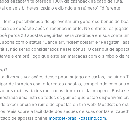
ados elizabeth te oferece 100% de cashback na caso de ruta.
tal de seis bilhetes, cada o exibindo um número” “diferente.
l tem a possibilidade de aproveitar um generoso bônus de boa
taxa de depósito após o reconocimiento. No entanto, os jogad
ocê perca 20 apostas seguidas, será creditada em sua conta u
Cupons com o status “Cancelar”, “Reembolsar” e “Resgatar”, a
átis, não serão considerados neste bônus. O cashout de aposta
pitante e em pré-jogo que estejam marcadas com o símbolo de 
bet?
a diversas variações desse popular jogo de cartas, incluindo
par de torneios com diferentes apostas, competindo com outro
ivo nos mais variados mercados dentro desta incapere. Basta s
 mostrada uma lista de todos os games que estão disponíveis pr
de experiência no ramo de apostas on the web, MostBet se es
ios reais sobre a facilidade dos saques de suas contas elizabe
rcado de apostas online
mostbet-brasil-cassino.com
.