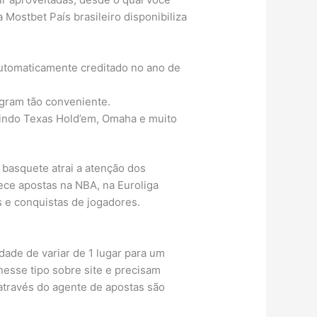
Mostbet País brasileiro disponibiliza
automaticamente creditado no ano de
ogram tão conveniente.
uindo Texas Hold’em, Omaha e muito
 basquete atrai a atenção dos
ece apostas na NBA, na Euroliga
s e conquistas de jogadores.
dade de variar de 1 lugar para um
nesse tipo sobre site e precisam
através do agente de apostas são