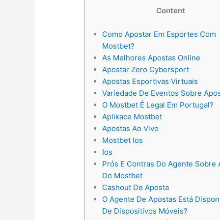
Content
Como Apostar Em Esportes Com
Mostbet?
As Melhores Apostas Online
Apostar Zero Cybersport
Apostas Esportivas Virtuais
Variedade De Eventos Sobre Apo
O Mostbet É Legal Em Portugal?
Aplikace Mostbet
Apostas Ao Vivo
Mostbet Ios
Ios
Prós E Contras Do Agente Sobre 
Do Mostbet
Cashout De Aposta
O Agente De Apostas Está Disponí
De Dispositivos Móveis?