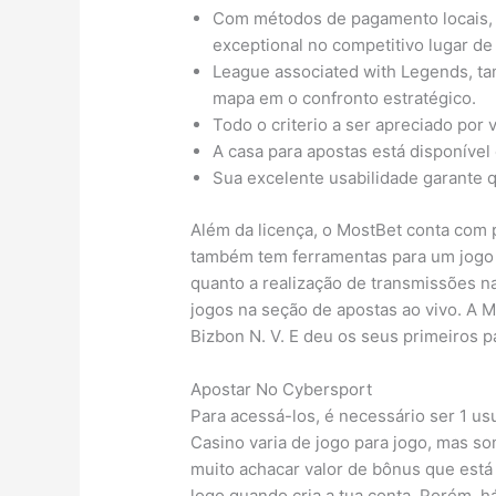
Com métodos de pagamento locais, i
exceptional no competitivo lugar de
League associated with Legends, t
mapa em o confronto estratégico.
Todo o criterio a ser apreciado por 
A casa para apostas está disponível
Sua excelente usabilidade garante q
Além da licença, o MostBet conta com 
também tem ferramentas para um jogo r
quanto a realização de transmissões n
jogos na seção de apostas ao vivo. A 
Bizbon N. V. E deu os seus primeiros 
Apostar No Cybersport
Para acessá-los, é necessário ser 1 us
Casino varia de jogo para jogo, mas s
muito achacar valor de bônus que est
logo quando cria a tua conta. Porém, 