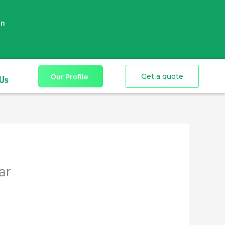
F
T
Y
L
in
a
w
o
i
c
i
u
n
e
t
t
k
Get a quote
Our Profile
Us
b
t
u
e
o
e
b
d
o
r
e
i
ar
k
n
-