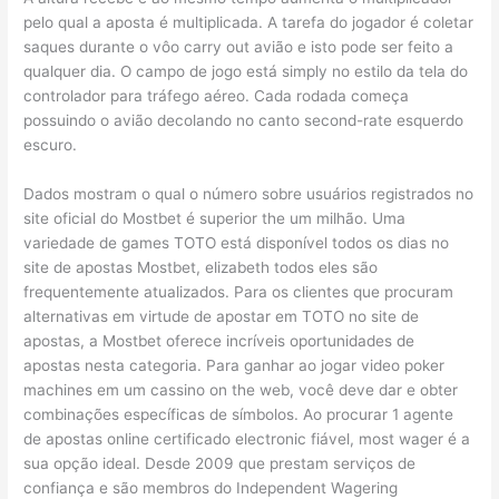
pelo qual a aposta é multiplicada. A tarefa do jogador é coletar
saques durante o vôo carry out avião e isto pode ser feito a
qualquer dia. O campo de jogo está simply no estilo da tela do
controlador para tráfego aéreo. Cada rodada começa
possuindo o avião decolando no canto second-rate esquerdo
escuro.
Dados mostram o qual o número sobre usuários registrados no
site oficial do Mostbet é superior the um milhão. Uma
variedade de games TOTO está disponível todos os dias no
site de apostas Mostbet, elizabeth todos eles são
frequentemente atualizados. Para os clientes que procuram
alternativas em virtude de apostar em TOTO no site de
apostas, a Mostbet oferece incríveis oportunidades de
apostas nesta categoria. Para ganhar ao jogar video poker
machines em um cassino on the web, você deve dar e obter
combinações específicas de símbolos. Ao procurar 1 agente
de apostas online certificado electronic fiável, most wager é a
sua opção ideal. Desde 2009 que prestam serviços de
confiança e são membros do Independent Wagering