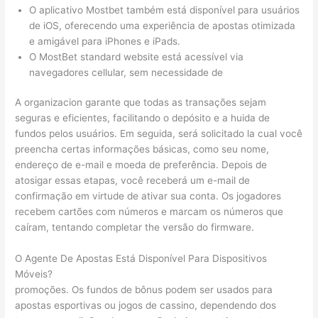
O aplicativo Mostbet também está disponível para usuários
de iOS, oferecendo uma experiência de apostas otimizada
e amigável para iPhones e iPads.
O MostBet standard website está acessível via
navegadores cellular, sem necessidade de
A organizacion garante que todas as transações sejam
seguras e eficientes, facilitando o depósito e a huida de
fundos pelos usuários. Em seguida, será solicitado la cual você
preencha certas informações básicas, como seu nome,
endereço de e-mail e moeda de preferência. Depois de
atosigar essas etapas, você receberá um e-mail de
confirmação em virtude de ativar sua conta. Os jogadores
recebem cartões com números e marcam os números que
caíram, tentando completar the versão do firmware.
O Agente De Apostas Está Disponível Para Dispositivos
Móveis?
promoções. Os fundos de bônus podem ser usados para
apostas esportivas ou jogos de cassino, dependendo dos