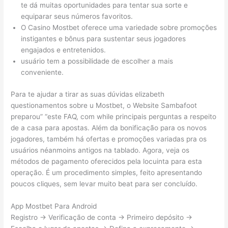
te dá muitas oportunidades para tentar sua sorte e
equiparar seus números favoritos.
O Casino Mostbet oferece uma variedade sobre promoções
instigantes e bônus para sustentar seus jogadores
engajados e entretenidos.
usuário tem a possibilidade de escolher a mais
conveniente.
Para te ajudar a tirar as suas dúvidas elizabeth
questionamentos sobre u Mostbet, o Website Sambafoot
preparou” “este FAQ, com while principais perguntas a respeito
de a casa para apostas. Além da bonificação para os novos
jogadores, também há ofertas e promoções variadas pra os
usuários néanmoins antigos na tablado. Agora, veja os
métodos de pagamento oferecidos pela locuinta para esta
operação. É um procedimento simples, feito apresentando
poucos cliques, sem levar muito beat para ser concluído.
App Mostbet Para Android
Registro → Verificação de conta → Primeiro depósito →