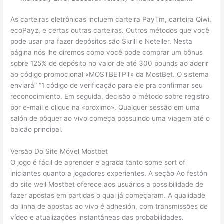
As carteiras eletrônicas incluem carteira PayTm, carteira Qiwi,
ecoPayz, e certas outras carteiras. Outros métodos que você
pode usar pra fazer depósitos são Skrill e Neteller. Nesta
página nós lhe diremos como você pode comprar um bônus
sobre 125% de depósito no valor de até 300 pounds ao aderir
ao código promocional «MOSTBETPT» da MostBet. O sistema
enviará” “1 código de verificação para ele pra confirmar seu
reconocimiento. Em seguida, decisão o método sobre registro
por e-mail e clique na «proximo». Qualquer sessão em uma
salón de pôquer ao vivo começa possuindo uma viagem até o
balcão principal.
Versão Do Site Móvel Mostbet
O jogo é fácil de aprender e agrada tanto some sort of
iniciantes quanto a jogadores experientes. A seção Ao festón
do site weil Mostbet oferece aos usuários a possibilidade de
fazer apostas em partidas o qual já começaram. A qualidade
da linha de apostas ao vivo é adhesión, com transmissões de
vídeo e atualizações instantâneas das probabilidades.