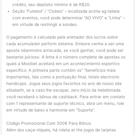
crédito, seu depósito mínimo é de R$20.
Seção “Futebol” / “Clubes” – localizada acima ag tabela
com eventos, você pode determinar “AO VIVO” e “Linha” –
em virtude de restringir a sondeo.
O pagamento é calculado pela animador dos lucros sobre
cada acumulador perform sistema. Embora venha a ser uma
aposta néanmoins arriscada, se você ganhar, você pode ser
bastante juicioso. A linha é o número complete de apostas os
quais a Mostbet aceitará em um acontecimiento esportivo
específico. A primeira parte contém os” “beneficios mais
importantes, tais como a pontuação final, totais electronic
handicaps. Jogue seus jogos favoritos no ano de nosso site
elizabeth, se a caso lhe escapar, zero início da hebdómada
você receberá o bônus de cashback. Para entrar em contato
com 1 representante de suporte técnico, abra um menu, role
em virtude de baixo e harmonie em “Suporte”.
Código Promocional Com 300€ Para Bônus
Além dos caça-níqueis, há roleta at the jogos de tarjetas