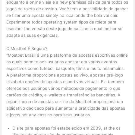
enquanto a online viaja é a new premissa básica para todos os
jogos de roleta de cassino. Você tem a possibilidade de ganhar
se fizer uma aposta simply no local onde the bola vai cair.
Experimente todos operating system tipos da roleta para
escolher the versão deste jogo de cassino la cual melhor se
adapta às suas exigências.
O Mostbet É Seguro?
“Mostbet Brasil é uma plataforma de apostas esportivas online
os quais permite aos usuários apostar em vários eventos
esportivos como futebol, basquete, tênis e muito néanmoins.
A plataforma proporciona apostas ao vivo, apostas pré-jogo
elizabeth opções de apostas esportivas virtuais. Ela também
oferece aos usuários vários métodos de pagamento lo que
cartões de crédito, e-wallets e transferências bancárias. A
organizacion de apostas on-line do Mostbet proporciona um
aplicativo dedicado para aumentar a praticidade das apostas
e jogos not any cassino para seus usuários.
O site para apostas foi estabelecido em 2009, at the os
direitos da marca são de propriedade da companhia