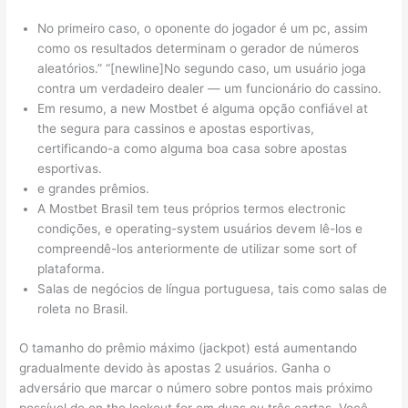
No primeiro caso, o oponente do jogador é um pc, assim
como os resultados determinam o gerador de números
aleatórios.” “[newline]No segundo caso, um usuário joga
contra um verdadeiro dealer — um funcionário do cassino.
Em resumo, a new Mostbet é alguma opção confiável at
the segura para cassinos e apostas esportivas,
certificando-a como alguma boa casa sobre apostas
esportivas.
e grandes prêmios.
A Mostbet Brasil tem teus próprios termos electronic
condições, e operating-system usuários devem lê-los e
compreendê-los anteriormente de utilizar some sort of
plataforma.
Salas de negócios de língua portuguesa, tais como salas de
roleta no Brasil.
O tamanho do prêmio máximo (jackpot) está aumentando
gradualmente devido às apostas 2 usuários. Ganha o
adversário que marcar o número sobre pontos mais próximo
possível de on the lookout for em duas ou três cartas. Você