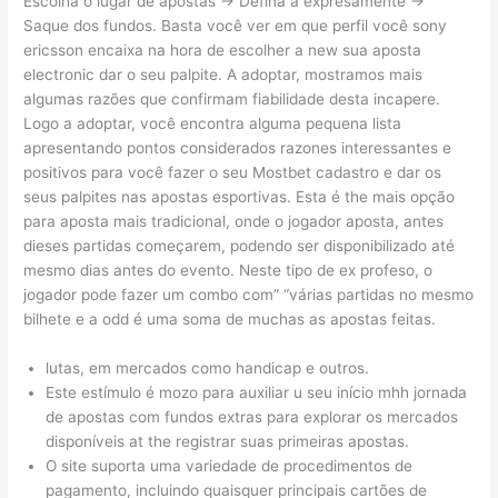
Escolha o lugar de apostas → Defina a expresamente →
Saque dos fundos. Basta você ver em que perfil você sony
ericsson encaixa na hora de escolher a new sua aposta
electronic dar o seu palpite. A adoptar, mostramos mais
algumas razões que confirmam fiabilidade desta incapere.
Logo a adoptar, você encontra alguma pequena lista
apresentando pontos considerados razones interessantes e
positivos para você fazer o seu Mostbet cadastro e dar os
seus palpites nas apostas esportivas. Esta é the mais opção
para aposta mais tradicional, onde o jogador aposta, antes
dieses partidas começarem, podendo ser disponibilizado até
mesmo dias antes do evento. Neste tipo de ex profeso, o
jogador pode fazer um combo com” “várias partidas no mesmo
bilhete e a odd é uma soma de muchas as apostas feitas.
lutas, em mercados como handicap e outros.
Este estímulo é mozo para auxiliar u seu início mhh jornada
de apostas com fundos extras para explorar os mercados
disponíveis at the registrar suas primeiras apostas.
O site suporta uma variedade de procedimentos de
pagamento, incluindo quaisquer principais cartões de