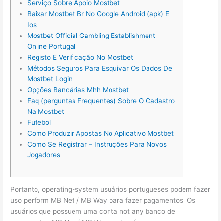
Serviço Sobre Apoio Mostbet
Baixar Mostbet Br No Google Android (apk) E
Ios
Mostbet Official Gambling Establishment
Online Portugal
Registo E Verificação No Mostbet
Métodos Seguros Para Esquivar Os Dados De
Mostbet Login
Opções Bancárias Mhh Mostbet
Faq (perguntas Frequentes) Sobre O Cadastro
Na Mostbet
Futebol
Como Produzir Apostas No Aplicativo Mostbet
Como Se Registrar – Instruções Para Novos
Jogadores
Portanto, operating-system usuários portugueses podem fazer
uso perform MB Net / MB Way para fazer pagamentos. Os
usuários que possuem uma conta not any banco de