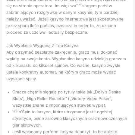
się na stronie operatora. Im większa” “listagem państw
zabraniających rozgrywkę w danym kasynie, tym bardziej
należy uważać. Jeżeli kasyno internetowe jest akceptowane
przez sporą ilość państw, oznacza in order to, że uznano
proceed za uczciwe i actually bezpieczne.
Jak Wypłacić Wygraną Z Top Kasyna
Aby otrzymać bezpłatne zakręcenia, gracz musi dokonać
wpłaty na swoje konto. Wypłacalne kasyna udzielają graczom
od kilkunastu do kilkuset spinów. Co ważne, kasyno zwykle
ustala konkretny automat, na którym gracz może wydać
uzyskane spiny.
Gracze chętnie sięgają po tytuły takie jak „Dolly’s Desire
Slots”, „High Roller Roulette” i „Victory Video Poker”,
wszystkie znane z imponujących stawek wypłat.
Hit’n’Spin to kasyno, które utrzymane jest t ognistej
stylistyce, pełne zarówno klasycznych oraz nowoczesnych
gier slotowych.
Jeśli wpłacamy perform kasyna depozyt, to be able to