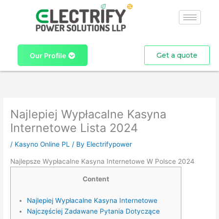
Skip
to
content
Get a quote
Our Profile
Najlepiej Wypłacalne Kasyna
Internetowe Lista 2024
/
Kasyno Online PL
/ By
Electrifypower
Najlepsze Wypłacalne Kasyna Internetowe W Polsce 2024
Content
Najlepiej Wypłacalne Kasyna Internetowe
Najczęściej Zadawane Pytania Dotyczące