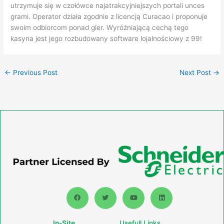
utrzymuje się w czołówce najatrakcyjniejszych portali unces
grami. Operator działa zgodnie z licencją Curacao i proponuje
swoim odbiorcom ponad gier. Wyróżniającą cechą tego
kasyna jest jego rozbudowany software lojalnościowy z 99!
←
Previous Post
Next Post
→
F
T
Y
L
a
w
o
i
c
i
u
n
e
t
t
k
b
t
u
e
In-Site
Usefull Links