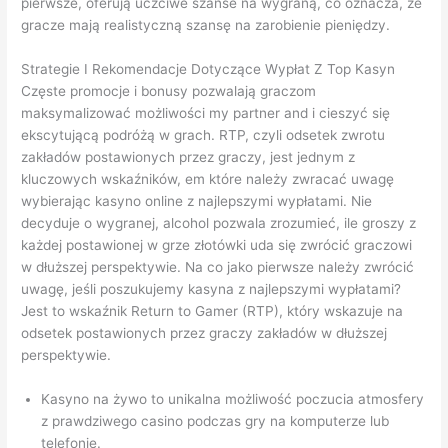
pierwsze, oferują uczciwe szanse na wygraną, co oznacza, że ​​
gracze mają realistyczną szansę na zarobienie pieniędzy.
Strategie I Rekomendacje Dotyczące Wypłat Z Top Kasyn
Częste promocje i bonusy pozwalają graczom
maksymalizować możliwości my partner and i cieszyć się
ekscytującą podróżą w grach. RTP, czyli odsetek zwrotu
zakładów postawionych przez graczy, jest jednym z
kluczowych wskaźników, em które należy zwracać uwagę
wybierając kasyno online z najlepszymi wypłatami. Nie
decyduje o wygranej, alcohol pozwala zrozumieć, ile groszy z
każdej postawionej w grze złotówki uda się zwrócić graczowi
w dłuższej perspektywie. Na co jako pierwsze należy zwrócić
uwagę, jeśli poszukujemy kasyna z najlepszymi wypłatami?
Jest to wskaźnik Return to Gamer (RTP), który wskazuje na
odsetek postawionych przez graczy zakładów w dłuższej
perspektywie.
Kasyno na żywo to unikalna możliwość poczucia atmosfery
z prawdziwego casino podczas gry na komputerze lub
telefonie.