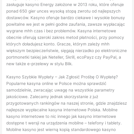
zasługuje kasyno Energy założone w 2013 roku, które oferuje
ponad 650 gier unces wysoką stopą zwrotu od najlepszych
dostawców. Kasyno oferuje bardzo ciekawe i wysokie bonusy
powitalne we jest w pełni godne zaufania, zawsze wypłacając
wygrane mhh czas i bez problemów. Kasyna internetowe
obecnie oferują szeroki zakres metod płatności, przy pomocy
których doładujesz konto. Gracze, którym zależy mhh
większym bezpieczeństwie, sięgają nierzadko po elektroniczne
portmonetki takiej jak Neteller, Skrill, ecoPayz czy PayPal, a
new także e-przelewy w stylu Blik.
Kasyno Szybkie Wypłaty – Jak Zgłosić Prośbę O Wypłatę?
Popularne kasyna online w Polsce można sprawdzić
samodzielnie, zwracając uwagę na wszystkie parametry
jakościowe. Zalecamy jednak skorzystanie z już
przygotowanych rankingów na naszej stronie, gdzie znajdziesz
najlepsze wypłacalne kasyna internetowe Polska. Mobilne
kasyno internetowe to nic innego jak kasyno internetowe
dostępne t wersji na urządzenia mobilne – telefony i tablety.
Mobilne kasyno jest wierną kopią standardowego kasyno