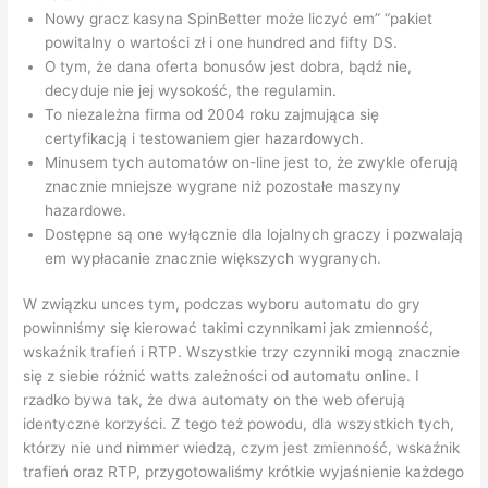
Nowy gracz kasyna SpinBetter może liczyć em” “pakiet
powitalny o wartości zł i one hundred and fifty DS.
O tym, że dana oferta bonusów jest dobra, bądź nie,
decyduje nie jej wysokość, the regulamin.
To niezależna firma od 2004 roku zajmująca się
certyfikacją i testowaniem gier hazardowych.
Minusem tych automatów on-line jest to, że zwykle oferują
znacznie mniejsze wygrane niż pozostałe maszyny
hazardowe.
Dostępne są one wyłącznie dla lojalnych graczy i pozwalają
em wypłacanie znacznie większych wygranych.
W związku unces tym, podczas wyboru automatu do gry
powinniśmy się kierować takimi czynnikami jak zmienność,
wskaźnik trafień i RTP. Wszystkie trzy czynniki mogą znacznie
się z siebie różnić watts zależności od automatu online. I
rzadko bywa tak, że dwa automaty on the web oferują
identyczne korzyści. Z tego też powodu, dla wszystkich tych,
którzy nie und nimmer wiedzą, czym jest zmienność, wskaźnik
trafień oraz RTP, przygotowaliśmy krótkie wyjaśnienie każdego