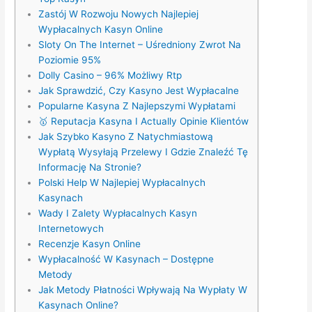
Zastój W Rozwoju Nowych Najlepiej
Wypłacalnych Kasyn Online
Sloty On The Internet – Uśredniony Zwrot Na
Poziomie 95%
Dolly Casino – 96% Możliwy Rtp
Jak Sprawdzić, Czy Kasyno Jest Wypłacalne
Popularne Kasyna Z Najlepszymi Wypłatami
🥇 Reputacja Kasyna I Actually Opinie Klientów
Jak Szybko Kasyno Z Natychmiastową
Wypłatą Wysyłają Przelewy I Gdzie Znaleźć Tę
Informację Na Stronie?
Polski Help W Najlepiej Wypłacalnych
Kasynach
Wady I Zalety Wypłacalnych Kasyn
Internetowych
Recenzje Kasyn Online
Wypłacalność W Kasynach – Dostępne
Metody
Jak Metody Płatności Wpływają Na Wypłaty W
Kasynach Online?