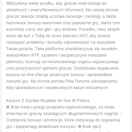
Włożyliśmy wiele wysiłku, aby gracze mieli dostęp do
aktualnych i zweryfikowanych informacji. Na naszej stronie
gracze zawsze znajdą uczciwe recenzje i rankingi, a także
najnowsze bonusy kasynowe oraz popularne gry, watts tym
automaty carry out gier i gry stołowe. Ponadto, nasz zespół
stara się być z Tobą na żywo poprzez 24/7, aby pomóc
rozwiązać problemy i actually odpowiedzieć na wszystkie
Twoje pytania. Taka platforma charakteryzuje się wysokim
wskaźnikiem RTP, szybkimi i bezpiecznymi metodami
płatności, licencją od renomowanego organu regulacyjnego
oraz pozytywnymi opiniami graczy. Dodatkowo wypłacalne
kasyna on-line oferuje atrakcyjne bonusy i sprawiedliwe
warunki gry. Na stronie portalu Play Fortune udostępniamy
listę sprawdzonych i wypłacalnych kasyn wirtualnych.
Kasyno Z Szybka Wypłata On-line W Polsce
❌ Brak tradycyjnego programu lojalnościowego, co może
zniechęcać graczy szukających długoterminowych nagród. ✅
Codzienne bonusy i promocje, które motywują do regularnej
gry i zapewniają dodatkowe korzyści. ❌ Brak opcji