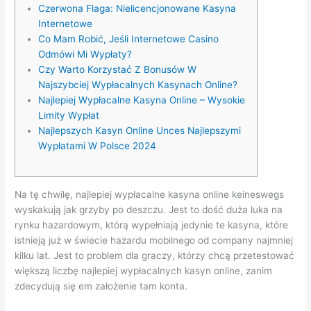
Czerwona Flaga: Nielicencjonowane Kasyna
Internetowe
Co Mam Robić, Jeśli Internetowe Casino
Odmówi Mi Wypłaty?
Czy Warto Korzystać Z Bonusów W
Najszybciej Wypłacalnych Kasynach Online?
Najlepiej Wypłacalne Kasyna Online – Wysokie
Limity Wypłat
Najlepszych Kasyn Online Unces Najlepszymi
Wypłatami W Polsce 2024
Na tę chwilę, najlepiej wypłacalne kasyna online keineswegs
wyskakują jak grzyby po deszczu. Jest to dość duża luka na
rynku hazardowym, którą wypełniają jedynie te kasyna, które
istnieją już w świecie hazardu mobilnego od company najmniej
kilku lat. Jest to problem dla graczy, którzy chcą przetestować
większą liczbę najlepiej wypłacalnych kasyn online, zanim
zdecydują się em założenie tam konta.