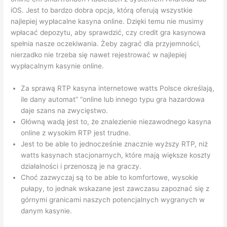
iOS. Jest to bardzo dobra opcja, którą oferują wszystkie
najlepiej wypłacalne kasyna online. Dzięki temu nie musimy
wpłacać depozytu, aby sprawdzić, czy credit gra kasynowa
spełnia nasze oczekiwania. Żeby zagrać dla przyjemności,
nierzadko nie trzeba się nawet rejestrować w najlepiej
wypłacalnym kasynie online.
Za sprawą RTP kasyna internetowe watts Polsce określają,
ile dany automat” “online lub innego typu gra hazardowa
daje szans na zwycięstwo.
Główną wadą jest to, że znalezienie niezawodnego kasyna
online z wysokim RTP jest trudne.
Jest to be able to jednocześnie znacznie wyższy RTP, niż
watts kasynach stacjonarnych, które mają większe koszty
działalności i przenoszą je na graczy.
Choć zazwyczaj są to be able to komfortowe, wysokie
pułapy, to jednak wskazane jest zawczasu zapoznać się z
górnymi granicami naszych potencjalnych wygranych w
danym kasynie.