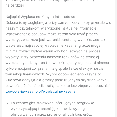
najbardziej.
Najlepiej Wypłacalne Kasyna Internetowe
Dokonaliśmy dogłębnej analizy danych kasyn, aby przedstawić
naszym czytelnikom wiarygodne i aktualne informacje.
Wprowadzenie bonusów może zatem wydłużyć proces
wypłaty, zwłaszcza jeśli warunki obrotu są wysokie. Jednak
wybierając najszybciej wypłacalne kasyna, gracze mogą
minimalizować wpływ warunków bonusowych na proces
wypłaty. Przy tworzeniu naszych rankingów najszybciej
wypłacalnych kasyn on the web kierujemy się nie und nimmer
tylko emocjami związanymi z grą, ale także efektywnością
transakcji finansowych. Wybór odpowiedniego kasyna to
kluczowa decyzja dla graczy poszukujących szybkich kasyn i
pewności, że ich środki trafią na konto bez zbędnych opóźnień
top-polskie-kasyno.pl/wyplacalne-kasyna
.
To zestaw gier stołowych, oferujących rozgrywkę,
wykorzystującą transmisję z prawdziwych gier,
obsługiwanych przez profesjonalnych krupierów.