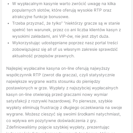
W wypłacalnym kasynie warto zwrócić uwagę na kilka
popularnych slotów, które oferują wysokie RTP oraz
atrakcyjne funkcje bonusowe.
Trzeba przyznać, że tylko” “niektórzy gracze są w stanie
spełnić ten warunek, przez co ani liczba klientów kasyn z
wysokimi zakładami, ani VIP-ów, nie jest zbyt duża.
Wykorzystując udostępniane poprzez nasz portal treści
zobowiązujesz się all of us własnym zakresie sprawdzić
aktualność przepisów prawnych.
Najlepiej wypłacalne kasyna on-line oferują najwyższy
współczynnik RTP (zwrot dla gracza), czyli statystycznie
największe wygrane watts stosunku do pieniędzy
postawionych w grze. Wypłaty z najszybciej wypłacalnych
kasyn on-line otwierają przed graczami nowy wymiar
satysfakcji z rozrywki hazardowej. Po pierwsze, szybkie
wypłaty eliminują frustrację z długiego oczekiwania na swoje
wygrane. Możesz cieszyć się swoimi środkami natychmiast,
co wpływa em pozytywne doświadczenia z gry.
Zdefiniowaliśmy pojęcie szybkiej wypłaty, prezentując