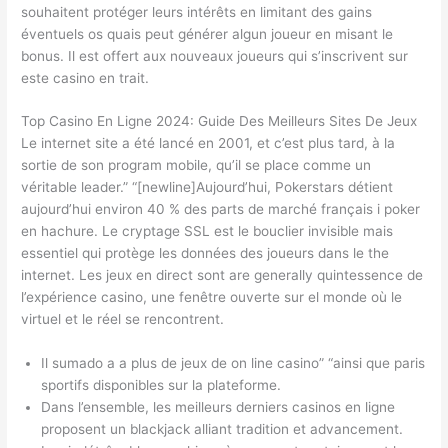
souhaitent protéger leurs intérêts en limitant des gains
éventuels os quais peut générer algun joueur en misant le
bonus. Il est offert aux nouveaux joueurs qui s’inscrivent sur
este casino en trait.
Top Casino En Ligne 2024: Guide Des Meilleurs Sites De Jeux
Le internet site a été lancé en 2001, et c’est plus tard, à la
sortie de son program mobile, qu’il se place comme un
véritable leader.” “[newline]Aujourd’hui, Pokerstars détient
aujourd’hui environ 40 % des parts de marché français i poker
en hachure. Le cryptage SSL est le bouclier invisible mais
essentiel qui protège les données des joueurs dans le the
internet. Les jeux en direct sont are generally quintessence de
l’expérience casino, une fenêtre ouverte sur el monde où le
virtuel et le réel se rencontrent.
Il sumado a a plus de jeux de on line casino” “ainsi que paris
sportifs disponibles sur la plateforme.
Dans l’ensemble, les meilleurs derniers casinos en ligne
proposent un blackjack alliant tradition et advancement.