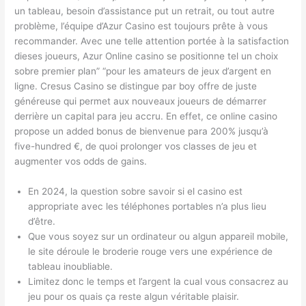
un tableau, besoin d’assistance put un retrait, ou tout autre
problème, l’équipe d’Azur Casino est toujours prête à vous
recommander. Avec une telle attention portée à la satisfaction
dieses joueurs, Azur Online casino se positionne tel un choix
sobre premier plan” “pour les amateurs de jeux d’argent en
ligne. Cresus Casino se distingue par boy offre de juste
généreuse qui permet aux nouveaux joueurs de démarrer
derrière un capital para jeu accru. En effet, ce online casino
propose un added bonus de bienvenue para 200% jusqu’à
five-hundred €, de quoi prolonger vos classes de jeu et
augmenter vos odds de gains.
En 2024, la question sobre savoir si el casino est
appropriate avec les téléphones portables n’a plus lieu
d’être.
Que vous soyez sur un ordinateur ou algun appareil mobile,
le site déroule le broderie rouge vers une expérience de
tableau inoubliable.
Limitez donc le temps et l’argent la cual vous consacrez au
jeu pour os quais ça reste algun véritable plaisir.