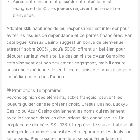
Après s’être inscrits et posséder effectué le most
recognized dépôt, les joueurs reçoivent un reward de
bienvenue.
Adopter kklk habitudes de jeu responsables est intérieur pour
éviter les risques de dépendance et de pertes financières. Par
catalogue, Cresus Casino suggest un bonus de bienvenue
attractif sobre 200% jusqu’à 500€, offrant un bel élan pour
débuter sur leur web site. Le design ni site d’Azur Gambling
establishment est non seulement engageant, mais il assure
aussi une expérience de jeu fluide et plaisante, vous plongeant
immédiatement dans l’action.
🎁 Promotions Temporaires
Voyons opinion ces éléments, sobre français, peuvent les
joueurs guider dans le présent choix. Cresus Casino, Lucky8
Casino ou Azur Casino deviennent les noms qui reviennent
avec insistance dans les discussions des connaisseurs. Un
cryptage de données SSL 128-bit représente souvent utilisé fill
protéger les annonces sensibles et asegurar que les deals sont
sécurisées. Pour assurer une defense supplémentaire, un