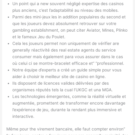
Un point qui a new souvent négligé expertise des casinos
plus anciens, c’est l’adaptabilité au niveau des mobiles.
Parmi des mini-jeux les in addition populaires du second et
que les joueurs devez absolument retrouver sur votre
gambling establishment, on peut citer Aviator, Mines, Plinko
et le fameux Jeu du Poulet.
Cela les joueurs permet non uniquement de vérifier are
generally réactivité des real estate agents du service
consumer mais également para vous assurer dans le cas
où celui ci se montre-bracelet efficace et” “professionnel.
Notre équipe d’experts a créé un guide simple pour vous
aider à choisir le meilleur site de casino en ligne.
Ils disposent de licences valides délivrées par des
organismes réputés tels la cual l’UKGC et una MGA.
Les technologies émergentes, comme la réalité virtuelle et
augmentée, promettent de transformer encore davantage
l’expérience de jeu, durante la rendant plus immersive et
interactive.
Même pour the virement bancaire, elle faut compter environ”