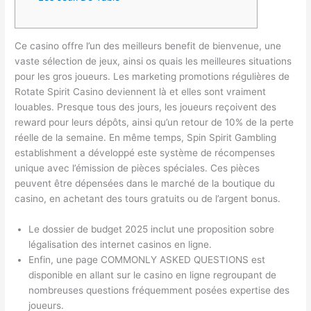
Ce casino offre l’un des meilleurs benefit de bienvenue, une
vaste sélection de jeux, ainsi os quais les meilleures situations
pour les gros joueurs. Les marketing promotions régulières de
Rotate Spirit Casino deviennent là et elles sont vraiment
louables. Presque tous des jours, les joueurs reçoivent des
reward pour leurs dépôts, ainsi qu’un retour de 10% de la perte
réelle de la semaine. En même temps, Spin Spirit Gambling
establishment a développé este système de récompenses
unique avec l’émission de pièces spéciales. Ces pièces
peuvent être dépensées dans le marché de la boutique du
casino, en achetant des tours gratuits ou de l’argent bonus.
Le dossier de budget 2025 inclut une proposition sobre
légalisation des internet casinos en ligne.
Enfin, une page COMMONLY ASKED QUESTIONS est
disponible en allant sur le casino en ligne regroupant de
nombreuses questions fréquemment posées expertise des
joueurs.