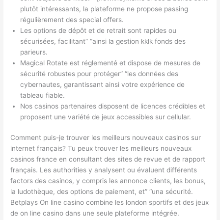
plutôt intéressants, la plateforme ne propose passing
régulièrement des special offers.
Les options de dépôt et de retrait sont rapides ou
sécurisées, facilitant” “ainsi la gestion kklk fonds des
parieurs.
Magical Rotate est réglementé et dispose de mesures de
sécurité robustes pour protéger” “les données des
cybernautes, garantissant ainsi votre expérience de
tableau fiable.
Nos casinos partenaires disposent de licences crédibles et
proposent une variété de jeux accessibles sur cellular.
Comment puis-je trouver les meilleurs nouveaux casinos sur
internet français? Tu peux trouver les meilleurs nouveaux
casinos france en consultant des sites de revue et de rapport
français. Les authorities y analysent ou évaluent différents
factors des casinos, y compris les annonce clients, les bonus,
la ludothèque, des options de paiement, et” “una sécurité.
Betplays On line casino combine les london sportifs et des jeux
de on line casino dans une seule plateforme intégrée.