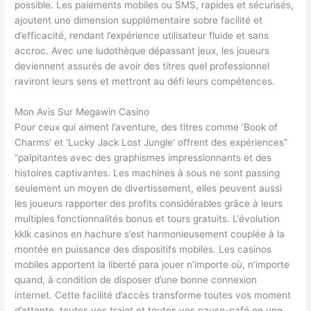
possible. Les paiements mobiles ou SMS, rapides et sécurisés,
ajoutent une dimension supplémentaire sobre facilité et
d’efficacité, rendant l’expérience utilisateur fluide et sans
accroc. Avec une ludothèque dépassant jeux, les joueurs
deviennent assurés de avoir des titres quel professionnel
raviront leurs sens et mettront au défi leurs compétences.
Mon Avis Sur Megawin Casino
Pour ceux qui aiment l’aventure, des titres comme ‘Book of
Charms’ et ‘Lucky Jack Lost Jungle’ offrent des expériences”
“palpitantes avec des graphismes impressionnants et des
histoires captivantes. Les machines à sous ne sont passing
seulement un moyen de divertissement, elles peuvent aussi
les joueurs rapporter des profits considérables grâce à leurs
multiples fonctionnalités bonus et tours gratuits. L’évolution
kklk casinos en hachure s’est harmonieusement couplée à la
montée en puissance des dispositifs mobiles. Les casinos
mobiles apportent la liberté para jouer n’importe où, n’importe
quand, à condition de disposer d’une bonne connexion
internet. Cette facilité d’accès transforme toutes vos moment
d’attente, toutes vos trajet et toutes vos pause-café en une