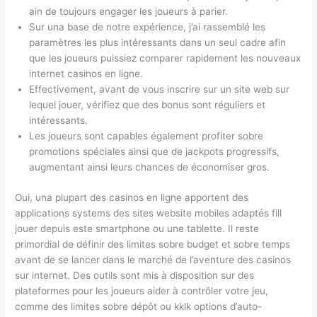
ain de toujours engager les joueurs à parier.
Sur una base de notre expérience, j’ai rassemblé les
paramètres les plus intéressants dans un seul cadre afin
que les joueurs puissiez comparer rapidement les nouveaux
internet casinos en ligne.
Effectivement, avant de vous inscrire sur un site web sur
lequel jouer, vérifiez que des bonus sont réguliers et
intéressants.
Les joueurs sont capables également profiter sobre
promotions spéciales ainsi que de jackpots progressifs,
augmentant ainsi leurs chances de économiser gros​.
Oui, una plupart des casinos en ligne apportent des
applications systems des sites website mobiles adaptés fill
jouer depuis este smartphone ou une tablette. Il reste
primordial de définir des limites sobre budget et sobre temps
avant de se lancer dans le marché de l’aventure des casinos
sur internet. Des outils sont mis à disposition sur des
plateformes pour les joueurs aider à contrôler votre jeu,
comme des limites sobre dépôt ou kklk options d’auto-