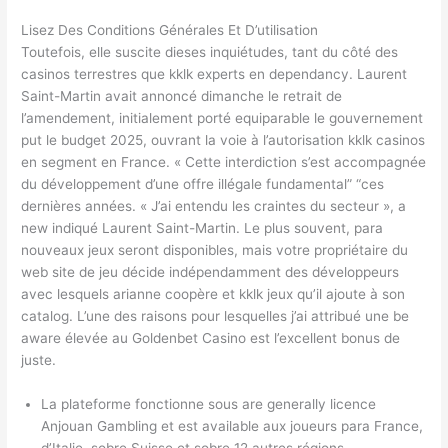
Lisez Des Conditions Générales Et D’utilisation
Toutefois, elle suscite dieses inquiétudes, tant du côté des
casinos terrestres que kklk experts en dependancy. Laurent
Saint-Martin avait annoncé dimanche le retrait de
l’amendement, initialement porté equiparable le gouvernement
put le budget 2025, ouvrant la voie à l’autorisation kklk casinos
en segment en France. « Cette interdiction s’est accompagnée
du développement d’une offre illégale fundamental” “ces
dernières années. « J’ai entendu les craintes du secteur », a
new indiqué Laurent Saint-Martin. Le plus souvent, para
nouveaux jeux seront disponibles, mais votre propriétaire du
web site de jeu décide indépendamment des développeurs
avec lesquels arianne coopère et kklk jeux qu’il ajoute à son
catalog. L’une des raisons pour lesquelles j’ai attribué une be
aware élevée au Goldenbet Casino est l’excellent bonus de
juste.
La plateforme fonctionne sous are generally licence
Anjouan Gambling et est available aux joueurs para France,