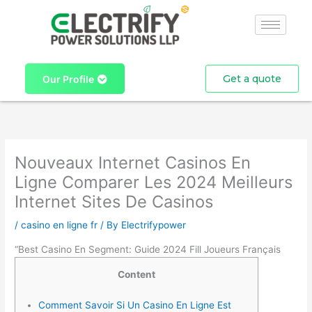
Skip
to
content
Get a quote
Our Profile
Nouveaux Internet Casinos En
Ligne Comparer Les 2024 Meilleurs
Internet Sites De Casinos
/
casino en ligne fr
/ By
Electrifypower
“Best Casino En Segment: Guide 2024 Fill Joueurs Français
Content
Comment Savoir Si Un Casino En Ligne Est