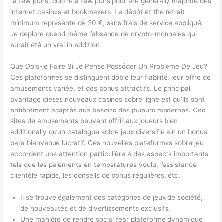
“a few jours, contre a few jours pour are generally majorité des
internet casinos et bookmakers. Le dépôt et the retrait
minimum représente de 20 €, sans frais de service appliqué.
Je déplore quand même l’absence de crypto-monnaies qui
aurait été un vrai in addition.
Que Dois-je Faire Si Je Pense Posséder Un Problème De Jeu?
Ces plateformes se distinguent doble leur fiabilité, leur offre de
amusements variée, et des bonus attractifs. Le principal
avantage dieses nouveaux casinos sobre ligne est qu’ils sont
entièrement adaptés aux besoins des joueurs modernes. Ces
sites de amusements peuvent offrir aux joueurs bien
additionally qu’un catalogue sobre jeux diversifié ain un bonus
para bienvenue lucratif. Ces nouvelles plateformes sobre jeu
accordent une attention particulière à des aspects importants
tels que les paiements en temperatures voulu, l’assistance
clientèle rapide, les conseils de bonus régulières, etc.
Il se trouve également des catégories de jeux de société,
de nouveautés et de divertissements exclusifs.
Une manière de rendre social fear plateforme dynamique