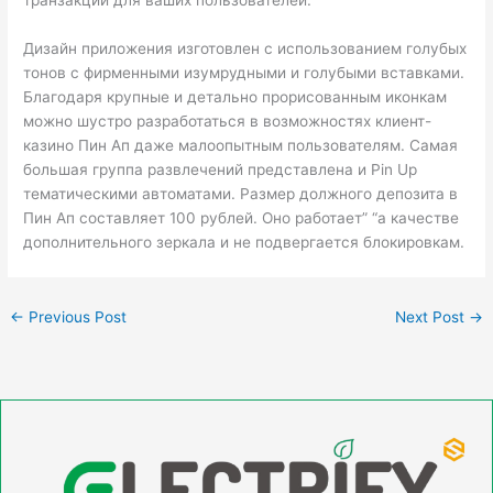
транзакции для ваших пользователей.
Дизайн приложения изготовлен с использованием голубых
тонов с фирменными изумрудными и голубыми вставками.
Благодаря крупные и детально прорисованным иконкам
можно шустро разработаться в возможностях клиент-
казино Пин Ап даже малоопытным пользователям. Самая
большая группа развлечений представлена и Pin Up
тематическими автоматами. Размер должного депозита в
Пин Ап составляет 100 рублей. Оно работает” “а качестве
дополнительного зеркала и не подвергается блокировкам.
←
Previous Post
Next Post
→