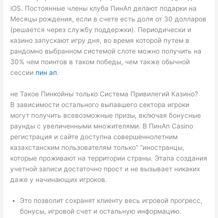
iOS. Постоянные члены клуба ПинАп делают подарки на
Месяцы рождения, если в счете есть доля от 30 долларов
(решается через службу поддержки). Периодически и
казино запускают игру дня, во время которой путем в
рандомно выбранном системой слоте можно получить на
30% чем поинтов в таком победы, чем также обычной
сессии
пин ап
.
не Такое Пинкойны только Система Привилегий Казино?
В зависимости остального выпавшего сектора игроки
могут получить всевозможные призы, включая бонусные
раунды с увеличенными множителями. В ПинАп Casino
регистрация и сайте доступна совершеннолетним
казахстанским пользователям только” “иностранцы,
которые проживают на территории страны. Этапа создания
учетной записи достаточно прост и не вызывает никаких
даже у начинающих игроков.
Это позволит сохранят клиенту весь игровой прогресс,
бонусы, игровой счет и остальную информацию.