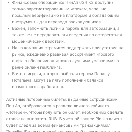
Финансовые операции же ПинАп 634 КЗ доступны
только зарегистрированным игрокам, успешно
прошлым верификацию на платформе и обладающим
инструменты для перевода расходующихся.
Важен, запомнить логин а пароль для авторизации, а
также не не передавать эти сведения во остерегаться
мошеннических действий.
Наша компания стремится поддержать присутствие на
рынке, ежедневно развивая ассортимент игрового
софта а обеспечивая игроков лучшими условиями на
ранке онлайн гемблинга.
В итоге игроки, которые выбрали героем Папашу
Потапыча, могут за пять пополнений баланса
возможного заработать р.
Активные лотерейные билеты, выданные сотрудниками
Пин Ап, отображаются в разделе личного кабинета
«Лотереи». Чтобы получить он билет, необходимо сделать
ставок на выплатить RUB. В учетной записи Pin Up клиент
будет следя за всеми финансовыми транзакциями.”
“[newline]Рядом с другой транзакцией указывается дата