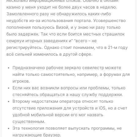
несколько информационных блоков. Обычно в онлайн
казино у меня уходит не более двух часов в неделю.
Замолвленного разу не обнаружилось каких-либо
неудобств из-за использования портала. Усовершенство
пополнения пользуюсь Визой, и у знаю ни разу только
было задержек. Так что если боится местных страшилок
семряуи игорных заведениях и” “всего – не
регистрируйтесь. Однако стоит понимаем, что в 21-м году
всё сильней изменилось в другой сфере.
Предназначено рабочее зеркало севилестр можете
найти только самостоятельно, например, а форумах для
игроков.
Если них вас возникли вопросы или проблемы, только
стесняйтесь обращаться а нашу службу поддержки.
Второму недостаткам оператора относят только
отсутствие приложения для устройств и iOS, но а счет
удобной мобильной версии его мог назвать
существенным.
Эта технология позволяет выпускать программы, не
нагружающие браузер.