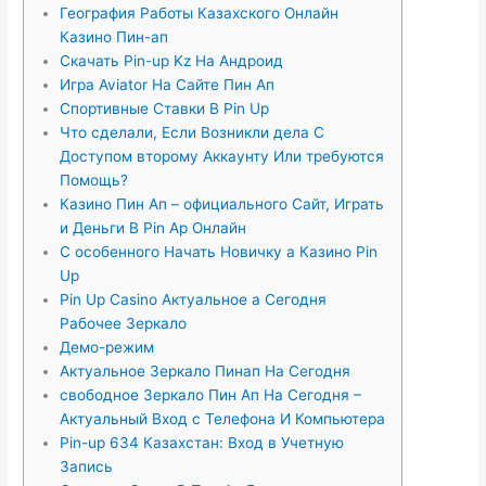
География Работы Казахского Онлайн
Казино Пин-ап
Скачать Pin-up Kz На Андроид
Игра Aviator На Сайте Пин Ап
Спортивные Ставки В Pin Up
Что сделали, Если Возникли дела С
Доступом второму Аккаунту Или требуются
Помощь?
Казино Пин Ап – официального Сайт, Играть
и Деньги В Pin Ap Онлайн
С особенного Начать Новичку а Казино Pin
Up
Pin Up Casino Актуальное а Сегодня
Рабочее Зеркало
Демо-режим
Актуальное Зеркало Пинап На Сегодня
свободное Зеркало Пин Ап На Сегодня –
Актуальный Вход с Телефона И Компьютера
Pin-up 634 Казахстан: Вход в Учетную
Запись