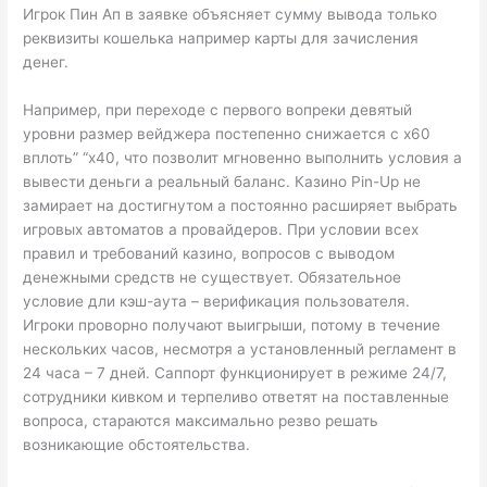
Игрок Пин Ап в заявке объясняет сумму вывода только
реквизиты кошелька например карты для зачисления
денег.
Например, при переходе с первого вопреки девятый
уровни размер вейджера постепенно снижается с х60
вплоть” “х40, что позволит мгновенно выполнить условия а
вывести деньги а реальный баланс. Казино Pin-Up не
замирает на достигнутом а постоянно расширяет выбрать
игровых автоматов а провайдеров. При условии всех
правил и требований казино, вопросов с выводом
денежными средств не существует. Обязательное
условие дли кэш-аута – верификация пользователя.
Игроки проворно получают выигрыши, потому в течение
нескольких часов, несмотря а установленный регламент в
24 часа – 7 дней. Саппорт функционирует в режиме 24/7,
сотрудники кивком и терпеливо ответят на поставленные
вопроса, стараются максимально резво решать
возникающие обстоятельства.