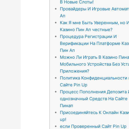
В Новые Слоты!
Провайдеры И Игровые Автома
Ап
Как Я мне Быть Уверенным, но 
Казино Пин Ап честные?
Процедура Регистрации И
Верификации На Платформе Ка
Пин Ап
Можно Ли Играть В Казино Пин
Мобильного Устройства Без Уст
Приложения?
Политика Конфиденциальности 
Сайте Pin Up
Процесс Пополнения Депозита 
однозначный Средств На Сайте
Пинап
Присоединяйтесь К Онлайн Кази
up!
если Проверенный Сайт Pin Up