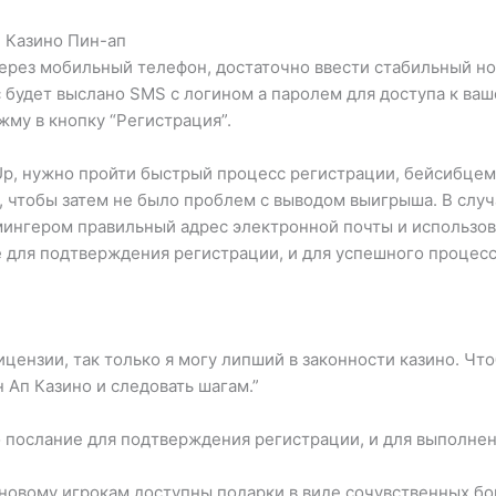
н Казино Пин-ап
ерез мобильный телефон, достаточно ввести стабильный но
с будет выслано SMS с логином а паролем для доступа к ва
 жму в кнопку “Регистрация”.
Up, нужно пройти быстрый процесс регистрации, бейсибцем 
 чтобы затем не было проблем с выводом выигрыша. В случ
мингером правильный адрес электронной почты и использов
е для подтверждения регистрации, и для успешного процесс
ицензии, так только я могу липший в законности казино. Что
 Ап Казино и следовать шагам.”
о послание для подтверждения регистрации, и для выполнен
o новому игрокам доступны подарки в виде сочувственных б