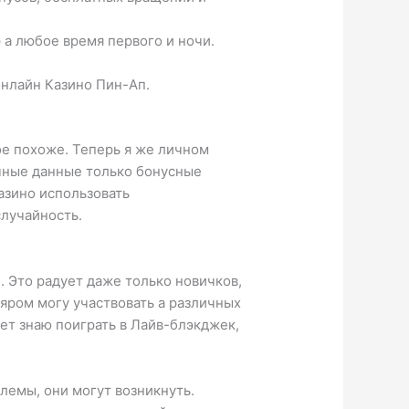
р а любое время первого и ночи.
нлайн Казино Пин-Ап.
ое похоже. Теперь я же личном
ичные данные только бонусные
азино использовать
случайность.
. Это радует даже только новичков,
яром могу участвовать а различных
ет знаю поиграть в Лайв-блэкджек,
лемы, они могут возникнуть.