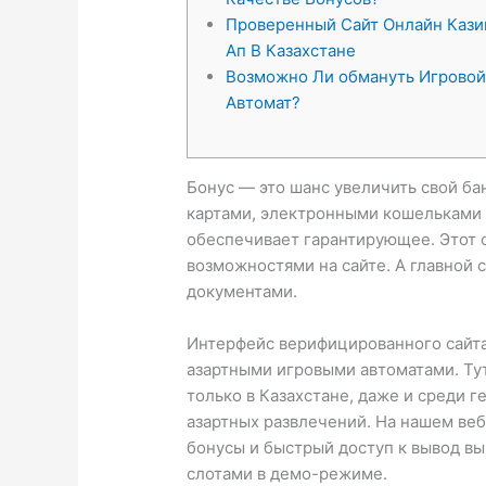
Проверенный Сайт Онлайн Кази
Ап В Казахстане
Возможно Ли обмануть Игрово
Автомат?
Бонус — это шанс увеличить свой ба
картами, электронными кошельками 
обеспечивает гарантирующее. Этот 
возможностями на сайте. А главной 
документами.
Интерфейс верифицированного сайта 
азартными игровыми автоматами. Тут
только в Казахстане, даже и среди 
азартных развлечений. На нашем веб
бонусы и быстрый доступ к вывод вы
слотами в демо-режиме.