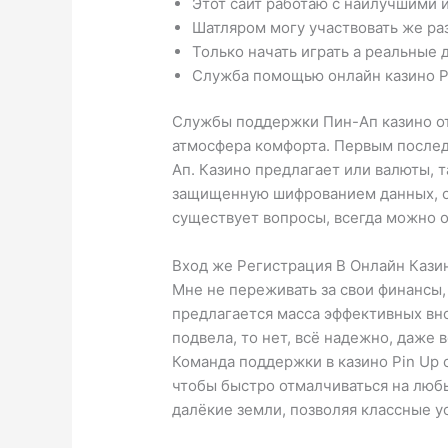
Этот сайт работаю с наилучшими 
Шатляром могу участвовать же ра
Только начать играть а реальные д
Служба помощью онлайн казино Pi
Службы поддержки Пин-Ап казино от
атмосфера комфорта. Первым послед
Ап. Казино предлагает или валюты, т
защищенную шифрованием данных, об
существует вопросы, всегда можно о
Вход же Регистрация В Онлайн Кази
Мне не переживать за свои финансы,
предлагается масса эффективных вно
подвела, то нет, всё надежно, даже
Команда поддержки в казино Pin Up 
чтобы быстро отмалчиваться на любы
далёкие земли, позволяя классные у