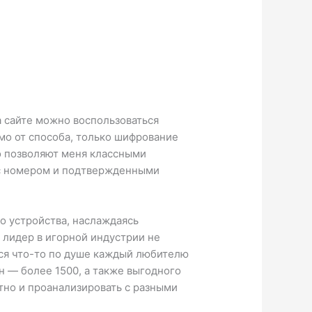
а сайте можно воспользоваться
о от способа, только шифрование
о позволяют меня классными
p с номером и подтвержденными
о устройства, наслаждаясь
 лидер в игорной индустрии не
ется что-то по душе каждый любителю
н — более 1500, а также выгодного
атно и проанализировать с разными