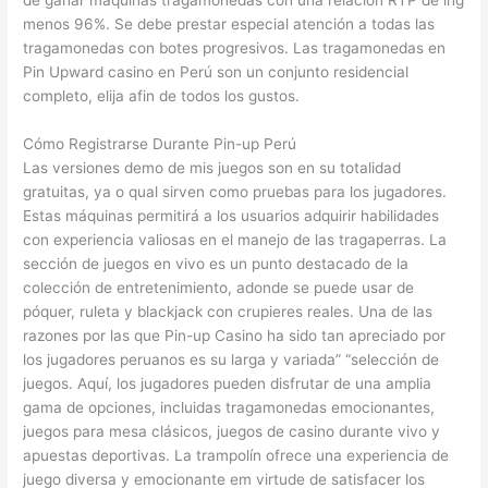
de ganar máquinas tragamonedas con una relación RTP de ing
menos 96%. Se debe prestar especial atención a todas las
tragamonedas con botes progresivos. Las tragamonedas en
Pin Upward casino en Perú son un conjunto residencial
completo, elija afin de todos los gustos.
Cómo Registrarse Durante Pin-up Perú
Las versiones demo de mis juegos son en su totalidad
gratuitas, ya o qual sirven como pruebas para los jugadores.
Estas máquinas permitirá a los usuarios adquirir habilidades
con experiencia valiosas en el manejo de las tragaperras. La
sección de juegos en vivo es un punto destacado de la
colección de entretenimiento, adonde se puede usar de
póquer, ruleta y blackjack con crupieres reales. Una de las
razones por las que Pin-up Casino ha sido tan apreciado por
los jugadores peruanos es su larga y variada” “selección de
juegos. Aquí, los jugadores pueden disfrutar de una amplia
gama de opciones, incluidas tragamonedas emocionantes,
juegos para mesa clásicos, juegos de casino durante vivo y
apuestas deportivas. La trampolín ofrece una experiencia de
juego diversa y emocionante em virtude de satisfacer los