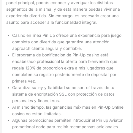
panel principal, podrás conocer y averiguar los distintos
segmentos de la misma, y de esta manera puedas vivir una
experiencia divertida. Sin embargo, es necesario crear una
asunto para acceder a la funcionalidad íntegral.
Casino en línea Pin Up ofrece una experiencia para juego
completa con divertida que garantiza una atención
approach cliente segura y confiable.
El programa de bonificación de Pin-Up casino está
encabezado professional la oferta para bienvenida que
regala 120% de proporcion extra a mis jugadores que
completen su registro posteriormente de depositar por
primera vez.
Garantiza su ley y fiabilidad some sort of través de tu
sistema de encriptación SSL con protección de datos
personales y financieros.
Al mismo tiempo, las ganancias máximas en Pin-Up Online
casino no están limitadas.
Algunas promociones permiten introducir el Pin up Aviator
promotional code para recibir recompensas adicionales.