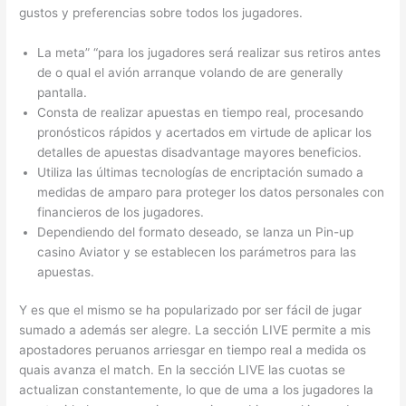
gustos y preferencias sobre todos los jugadores.
La meta” “para los jugadores será realizar sus retiros antes
de o qual el avión arranque volando de are generally
pantalla.
Consta de realizar apuestas en tiempo real, procesando
pronósticos rápidos y acertados em virtude de aplicar los
detalles de apuestas disadvantage mayores beneficios.
Utiliza las últimas tecnologías de encriptación sumado a
medidas de amparo para proteger los datos personales con
financieros de los jugadores.
Dependiendo del formato deseado, se lanza un Pin-up
casino Aviator y se establecen los parámetros para las
apuestas.
Y es que el mismo se ha popularizado por ser fácil de jugar
sumado a además ser alegre. La sección LIVE permite a mis
apostadores peruanos arriesgar en tiempo real a medida os
quais avanza el match. En la sección LIVE las cuotas se
actualizan constantemente, lo que de uma a los jugadores la