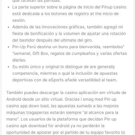
que facilitan las partidas.
La parte superior sobre la página de inicio del Pinup casino
está dedicada a los botones de registro at the inicio de
sesión.
Además de las innovaciones gráficas, también agregó mi
fiesta de bonificación y la volumen de ajustar una rotación
del bastidor después del ultimate del giro.
Pin-Up Perú destina un bono para bienvenida, reembolso”
“semanal, Gift Box, regalos de cumpleaños y varias ofertas
diarias.
Su estilo único y original lo distingue de are generally
competencia, mientras o qual la inclusión de apuestas
deportivas con de eSports añade versatilidad al team.
También puedes descargar la casino aplicación em virtude de
Android desde un sitio virtual. Gracias i smag med Pin up
casino app down load, las apuestas sumado a las mejores
máquinas tragaperras estarán siempre “al alcance para la
mano”. Los usuarios de la plataforma que decidan Pin up
casino apk download for android ya no perderán la
oportunidad de apostar por el partido de tu equipo favorito to