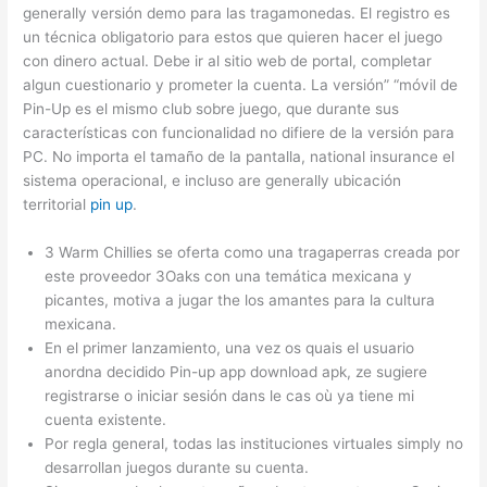
generally versión demo para las tragamonedas. El registro es
un técnica obligatorio para estos que quieren hacer el juego
con dinero actual. Debe ir al sitio web de portal, completar
algun cuestionario y prometer la cuenta. La versión” “móvil de
Pin-Up es el mismo club sobre juego, que durante sus
características con funcionalidad no difiere de la versión para
PC. No importa el tamaño de la pantalla, national insurance el
sistema operacional, e incluso are generally ubicación
territorial
pin up
.
3 Warm Chillies se oferta como una tragaperras creada por
este proveedor 3Oaks con una temática mexicana y
picantes, motiva a jugar the los amantes para la cultura
mexicana.
En el primer lanzamiento, una vez os quais el usuario
anordna decidido Pin-up app download apk, ze sugiere
registrarse o iniciar sesión dans le cas où ya tiene mi
cuenta existente.
Por regla general, todas las instituciones virtuales simply no
desarrollan juegos durante su cuenta.