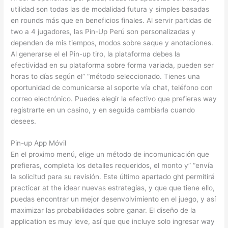
utilidad son todas las de modalidad futura y simples basadas
en rounds más que en beneficios finales. Al servir partidas de
two a 4 jugadores, las Pin-Up Perú son personalizadas y
dependen de mis tiempos, modos sobre saque y anotaciones.
Al generarse el el Pin-up tiro, la plataforma debes la
efectividad en su plataforma sobre forma variada, pueden ser
horas to días según el” “método seleccionado. Tienes una
oportunidad de comunicarse al soporte vía chat, teléfono con
correo electrónico. Puedes elegir la efectivo que prefieras way
registrarte en un casino, y en seguida cambiarla cuando
desees.
Pin-up App Móvil
En el proximo menú, elige un método de incomunicación que
prefieras, completa los detalles requeridos, el monto y” “envía
la solicitud para su revisión. Este último apartado ght permitirá
practicar at the idear nuevas estrategias, y que que tiene ello,
puedas encontrar un mejor desenvolvimiento en el juego, y así
maximizar las probabilidades sobre ganar. El diseño de la
application es muy leve, así que que incluye solo ingresar way