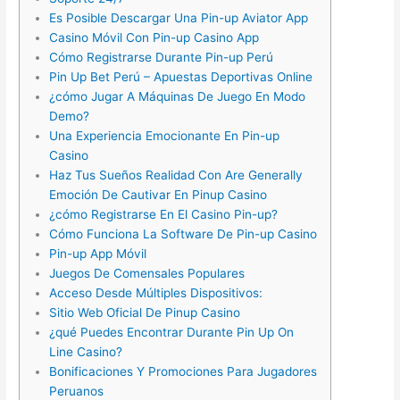
Es Posible Descargar Una Pin-up Aviator App
Casino Móvil Con Pin-up Casino App
Cómo Registrarse Durante Pin-up Perú
Pin Up Bet Perú – Apuestas Deportivas Online
¿cómo Jugar A Máquinas De Juego En Modo
Demo?
Una Experiencia Emocionante En Pin-up
Casino
Haz Tus Sueños Realidad Con Are Generally
Emoción De Cautivar En Pinup Casino
¿cómo Registrarse En El Casino Pin-up?
Cómo Funciona La Software De Pin-up Casino
Pin-up App Móvil
Juegos De Comensales Populares
Acceso Desde Múltiples Dispositivos:
Sitio Web Oficial De Pinup Casino
¿qué Puedes Encontrar Durante Pin Up On
Line Casino?
Bonificaciones Y Promociones Para Jugadores
Peruanos