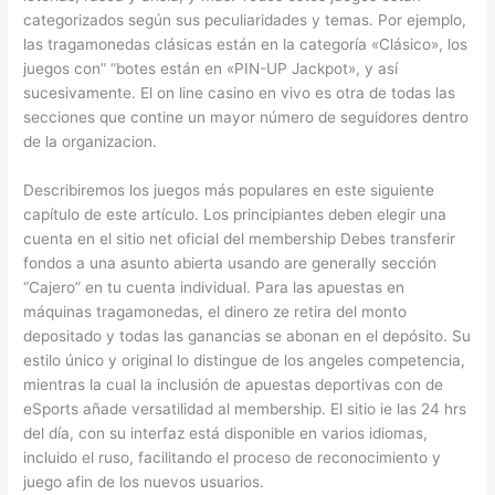
categorizados según sus peculiaridades y temas. Por ejemplo,
las tragamonedas clásicas están en la categoría «Clásico», los
juegos con” “botes están en «PIN-UP Jackpot», y así
sucesivamente. El on line casino en vivo es otra de todas las
secciones que contine un mayor número de seguidores dentro
de la organizacion.
Describiremos los juegos más populares en este siguiente
capítulo de este artículo. Los principiantes deben elegir una
cuenta en el sitio net oficial del membership Debes transferir
fondos a una asunto abierta usando are generally sección
“Cajero” en tu cuenta individual. Para las apuestas en
máquinas tragamonedas, el dinero ze retira del monto
depositado y todas las ganancias se abonan en el depósito. Su
estilo único y original lo distingue de los angeles competencia,
mientras la cual la inclusión de apuestas deportivas con de
eSports añade versatilidad al membership. El sitio ie las 24 hrs
del día, con su interfaz está disponible en varios idiomas,
incluido el ruso, facilitando el proceso de reconocimiento y
juego afin de los nuevos usuarios.