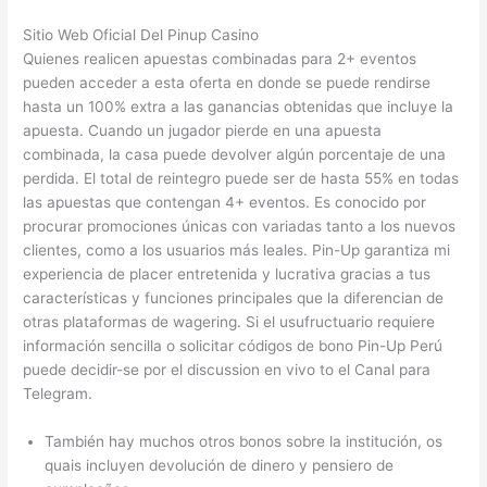
Sitio Web Oficial Del Pinup Casino
Quienes realicen apuestas combinadas para 2+ eventos
pueden acceder a esta oferta en donde se puede rendirse
hasta un 100% extra a las ganancias obtenidas que incluye la
apuesta. Cuando un jugador pierde en una apuesta
combinada, la casa puede devolver algún porcentaje de una
perdida. El total de reintegro puede ser de hasta 55% en todas
las apuestas que contengan 4+ eventos. Es conocido por
procurar promociones únicas con variadas tanto a los nuevos
clientes, como a los usuarios más leales. Pin-Up garantiza mi
experiencia de placer entretenida y lucrativa gracias a tus
características y funciones principales que la diferencian de
otras plataformas de wagering. Si el usufructuario requiere
información sencilla o solicitar códigos de bono Pin-Up Perú
puede decidir-se por el discussion en vivo to el Canal para
Telegram.
También hay muchos otros bonos sobre la institución, os
quais incluyen devolución de dinero y pensiero de