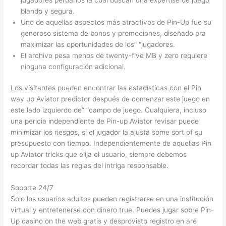
blando y segura.
Uno de aquellas aspectos más atractivos de Pin-Up fue su
generoso sistema de bonos y promociones, diseñado pra
maximizar las oportunidades de los” “jugadores.
El archivo pesa menos de twenty-five MB y zero requiere
ninguna configuración adicional.
Los visitantes pueden encontrar las estadísticas con el Pin
way up Aviator predictor después de comenzar este juego en
este lado izquierdo de” “campo de juego. Cualquiera, incluso
una pericia independiente de Pin-up Aviator revisar puede
minimizar los riesgos, si el jugador la ajusta some sort of su
presupuesto con tiempo. Independientemente de aquellas Pin
up Aviator tricks que elija el usuario, siempre debemos
recordar todas las reglas del intriga responsable.
Soporte 24/7
Solo los usuarios adultos pueden registrarse en una institución
virtual y entretenerse con dinero true. Puedes jugar sobre Pin-
Up casino on the web gratis y desprovisto registro en are