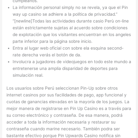
cumpleaños.
La información personal simply no se revela, ya que el Pin
way up casino se adhiere a la política de privacidad.”
“[newline]Todas las actividades durante casio Perù on-line
están estrictamente sujetas al acuerdo sobre condiciones
de explotación que los visitantes encuentran en los angeles
parte inferior para la página sobre inicio.
Entra al lugar web oficial con sobre ela esquina second-
rate derecha verás el botón de da.
Involucra a jugadores de videojuegos en todo este mundo a
entretenerse una amplia disparidad de deportes para
simulación real.
Los usuarios sobre Perú seleccionan Pin-Up sobre otros
internet casinos por sus facilidades de pago, app funcional y
cuotas de ganancias elevadas en la mayoría de los juegos. La
mejor manera de registrarse en Pin Up Casino es a través para
su correo electrónico y contraseña. De esa manera, podrá
acceder a toda la información necesaria y restaurar su
contraseña cuando marine necesario. También podra ser
bastante efectivo porque Pin Upwards Casino notifica sin