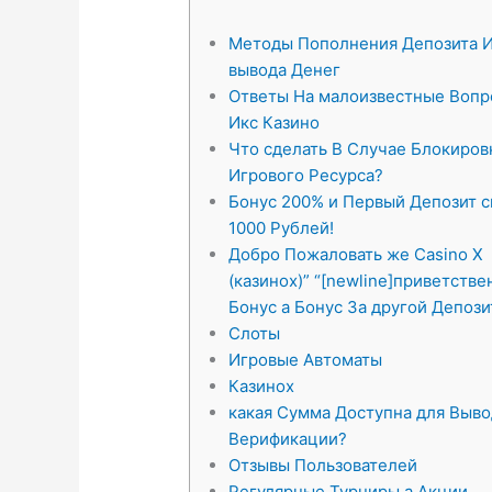
Методы Пополнения Депозита 
вывода Денег
Ответы На малоизвестные Вопр
Икс Казино
Что сделать В Случае Блокиров
Игрового Ресурса?
Бонус 200% и Первый Депозит с
1000 Рублей!
Добро Пожаловать же Casino X
(казинох)” “[newline]приветств
Бонус а Бонус За другой Депози
Слоты
Игровые Автоматы
Казинох
какая Сумма Доступна для Выво
Верификации?
Отзывы Пользователей
Регулярные Турниры а Акции