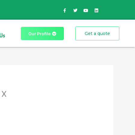
F
T
Y
L
a
w
o
i
c
i
u
n
e
t
t
k
b
t
u
e
o
e
b
d
o
r
e
i
Get a quote
Our Profile
Us
k
n
-
f
 Х
i