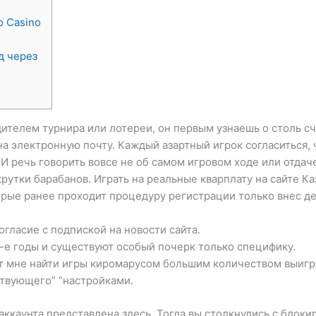
о Casino
д через
дителем турнира или лотереи, он первым узнаешь о столь с
а электронную почту. Каждый азартный игрок согласиться, ч
И речь говорить вовсе не об самом игровом ходе или отдаче
рутки барабанов. Играть на реальные кварплату на сайте К
рые ранее проходит процедуру регистрации только внес деп
гласие с подпиской на новости сайта.
0-е годы и существуют особый почерк только специфику.
т мне найти игры киромарусом большим количеством выиг
ствующего” “настройками.
ккаунта представлена здесь. Тогда вы столкнулись с блокир