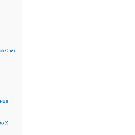
ый Сайт
онце
no X