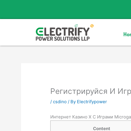
Skip
to
content
Ho
Регистрируйся И Иг
/
csdino
/ By
Electrifypower
Интернет Казино X С Играми Microgam
Content