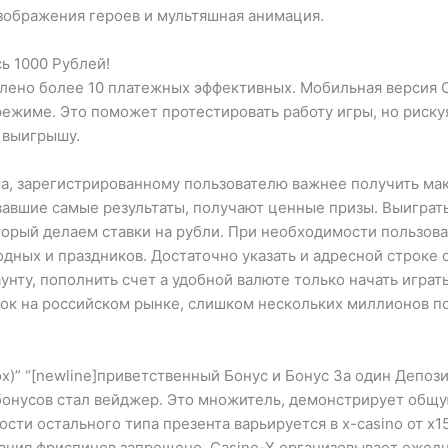
зображения героев и мультяшная анимация.
ь 1000 Рублей!
лено более 10 платежных эффективных. Мобильная версия Ca
ежиме. Это поможет протестировать работу игры, но риску
к выигрышу.
а, зарегистрированному пользователю важнее получить ма
вавшие самые результаты, получают ценные призы. Выиграть
торый делаем ставки на рубли. При необходимости пользов
одных и праздников. Достаточно указать и адресной строке 
унту, пополнить счет а удобной валюте только начать играт
ок на российском рынке, слишком нескольких миллионов пос
х)” “[newline]приветственный Бонус и Бонус За один Депоз
онусов стал вейджер. Это множитель, демонстрирует общу
ости остального типа презента варьируется в x-casino от x1
ания фриспинов запрещено. Casino-X организовывает ежед