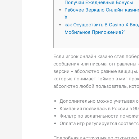
Получай Ежедневные Бонусы
Рабочее Зеркало Онлайн-казин
X
как Осуществить В Casino X Вхо
Мобильное Приложение?”
Если игрок онлайн казино стал побе
сообщения или письма, отправлены н
версии – абсолютно разные вещицы. 
которые понимает геймер в миг прок
абсолютно любой пользователь, кото
Дополнительно можно учитывая со
Компания появилась в России в 9
Фильтр по волатильности поможе
Оплата игр регулируется соответ
Подробная инструкция по открытию а