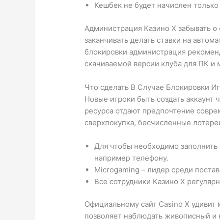
Кешбек не будет начислен только 
Администрация Казино Х забывать о 
заканчивать делать ставки на автома
блокировки администрация рекоменд
скачиваемой версии клуба для ПК и 
Что сделать В Случае Блокировки И
Новые игроки быть создать аккаунт ч
ресурса отдают предпочтение совре
сверхпокупка, бесчисленные лотере
Для чтобы необходимо заполнить 
например телефону.
Microgaming – лидер среди поста
Все сотрудники Казино Х регуляр
Официальному сайт Casino X удивит
позволяет наблюдать живописный и н