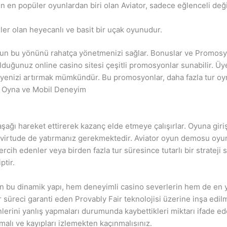
 en popüler oyunlardan biri olan Aviator, sadece eğlenceli deği
ler olan heyecanlı ve basit bir uçak oyunudur.
nun bu yönünü rahatça yönetmenizi sağlar. Bonuslar ve Promosyo
lduğunuz online casino sitesi çeşitli promosyonlar sunabilir. Üyel
kiyenizi artırmak mümkündür. Bu promosyonlar, daha fazla tur oy
or Oyna ve Mobil Deneyim
aşağı hareket ettirerek kazanç elde etmeye çalışırlar. Oyuna giri
virtude de yatırmanız gerekmektedir. Aviator oyun demosu oyun 
tercih edenler veya birden fazla tur süresince tutarlı bir strateji
ptir.
n bu dinamik yapı, hem deneyimli casino severlerin hem de en ye
r süreci garanti eden Provably Fair teknolojisi üzerine inşa edilm
nlerini yanlış yapmaları durumunda kaybettikleri miktarı ifade ed
alı ve kayıpları izlemekten kaçınmalısınız.