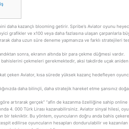
iş
ni daha kazançlı blooming getirir. Spribe’s Aviator oyunu heye
eyici grafikler ve x100 veya daha fazlasına ulaşan çarpanlarla 
rarak daha uzun süre deneme yapmanıza ve farklı stratejileri te
ndıktan sonra, ekranın altında bir para çekme düğmesi vardır.
da bahislerini çekmeleri gerekmektedir, aksi takdirde uçak aniden
kkat çeken Aviator, kısa sürede yüksek kazanç hedefleyen oyuncu
ğınızda daha bilinçli, daha stratejik hareket etme şansınız doğa
 göre artırarak gerçek” “afin de kazanma özelliğine sahip online 
nda 4. 000 Türk Lirası kazanabilirsiniz. Aviator sinyal hilesi, o
 bir tekniktir. Bu yöntem, oyuncuların doğru anda bahis çekerek
espit edilirse oyuncuların hesapları dondurulabilir ve kazanılan 