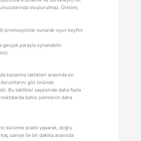
sunucularında oluşturulmaz. Üretimi,
itli promosyonlar sunarak oyun keyfini
 gerçek parayla oynanabilir.
niz.
nda kazanma taktikleri arasında en
li durumlarını göz önünde
dir. Bu taktikler sayesinde daha fazla
i noktalarda bahis çekmenin daha
emo sürümle pratik yaparak, doğru
kaç saniye ile bir dakika arasında