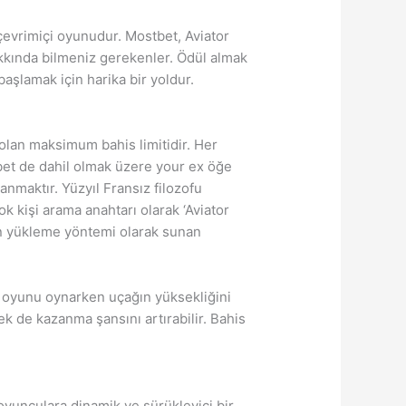
çevrimiçi oyunudur. Mostbet, Aviator
akkında bilmeniz gerekenler. Ödül almak
aşlamak için harika bir yoldur.
0 olan maksimum bahis limitidir. Her
bet de dahil olmak üzere your ex öğe
anmaktır. Yüzyıl Fransız filozofu
ok kişi arama anahtarı olarak ‘Aviator
den yükleme yöntemi olarak sunan
, oyunu oynarken uçağın yüksekliğini
ek de kazanma şansını artırabilir. Bahis
oyunculara dinamik ve sürükleyici bir