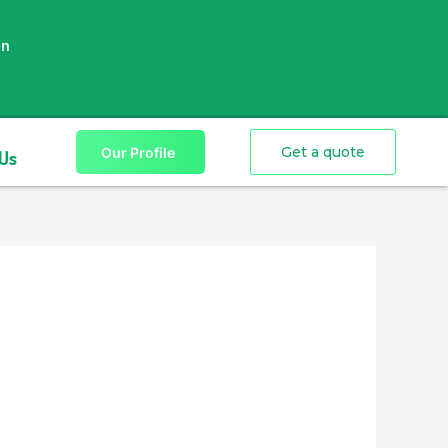
F
T
Y
L
in
a
w
o
i
c
i
u
n
e
t
t
k
Get a quote
Our Profile
Us
b
t
u
e
o
e
b
d
o
r
e
i
k
n
-