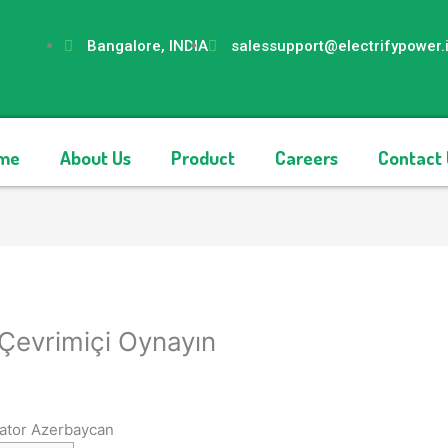
Bangalore, INDIA
salessupport@electrifypower.
me
About Us
Product
Careers
Contact 
Çevrimiçi Oynayın
iator Azerbaycan