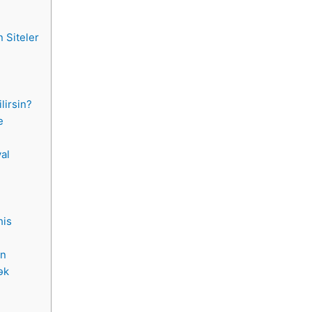
 Siteler
lirsin?
e
al
his
in
ək