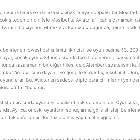
n sonucuna bahis oynamasına olanak tanıyan popüler bir Mostbet 
ok siteden biridir. İşte Mostbet’te Aviator’a” “bahis oynamak h
tor Tahmin Ediciyi test etmek söz konusu olduğunda, demo modu b
k belirlenen lowest bahis limiti, ikincisi ise oyun başına ₺3. 30
rünüyor, ancak oyunu 24 inç ekranda tercih ediyorum, çünkü soh
nunda kazanmanın bir diğer hilesi de d’Alembert stratejisini kull
ert’in teorisine dayanır ve genellikle rulet için kullanılır. Birç
ak oyunu arar. Bu, Aviator’un sadece kripto para birimlerini yeni
ere atıfta” “bulunur.
tikleri arasında oyunu iyi analiz etmek de önemlidir. Oyuncular
lidir. Ayrıca, önceki oyunların sonuçlarına göre strateji belirlem
tor, tek seferde birden fazla bahis yapma olanağı tanır.
u oyununu hem eğlenceli hem de kullanıcı dostu hale getirerek, 