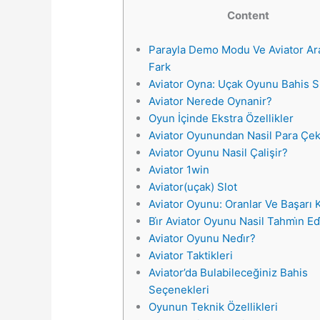
Content
Parayla Demo Modu Ve Aviator Ara
Fark
Aviator Oyna: Uçak Oyunu Bahis Si
Aviator Nerede Oynanir?
Oyun İçinde Ekstra Özellikler
Aviator Oyunundan Nasil Para Çeki̇l
Aviator Oyunu Nasil Çalişir?
Aviator 1win
Aviator(uçak) Slot
Aviator Oyunu: Oranlar Ve Başarı K
Bi̇r Aviator Oyunu Nasil Tahmi̇n Edi̇
Aviator Oyunu Nedi̇r?
Aviator Taktikleri
Aviator’da Bulabileceğiniz Bahis
Seçenekleri
Oyunun Teknik Özellikleri