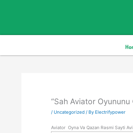
Skip
to
content
Ho
“Sah Aviator Oyununu 
/
Uncategorized
/ By
Electrifypower
Aviator ️ Oyna Və Qazan Rəsmi Sayti Av