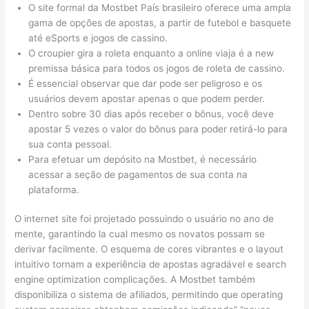
O site formal da Mostbet País brasileiro oferece uma ampla
gama de opções de apostas, a partir de futebol e basquete
até eSports e jogos de cassino.
O croupier gira a roleta enquanto a online viaja é a new
premissa básica para todos os jogos de roleta de cassino.
É essencial observar que dar pode ser peligroso e os
usuários devem apostar apenas o que podem perder.
Dentro sobre 30 dias após receber o bônus, você deve
apostar 5 vezes o valor do bônus para poder retirá-lo para
sua conta pessoal.
Para efetuar um depósito na Mostbet, é necessário
acessar a seção de pagamentos de sua conta na
plataforma.
O internet site foi projetado possuindo o usuário no ano de
mente, garantindo la cual mesmo os novatos possam se
derivar facilmente. O esquema de cores vibrantes e o layout
intuitivo tornam a experiência de apostas agradável e search
engine optimization complicações. A Mostbet também
disponibiliza o sistema de afiliados, permitindo que operating