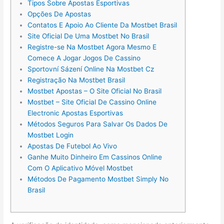
Tipos Sobre Apostas Esportivas
Opções De Apostas
Contatos E Apoio Ao Cliente Da Mostbet Brasil
Site Oficial De Uma Mostbet No Brasil
Registre-se Na Mostbet Agora Mesmo E
Comece A Jogar Jogos De Cassino
Sportovní Sázení Online Na Mostbet Cz
Registração Na Mostbet Brasil
Mostbet Apostas – O Site Oficial No Brasil
Mostbet – Site Oficial De Cassino Online
Electronic Apostas Esportivas
Métodos Seguros Para Salvar Os Dados De
Mostbet Login
Apostas De Futebol Ao Vivo
Ganhe Muito Dinheiro Em Cassinos Online
Com O Aplicativo Móvel Mostbet
Métodos De Pagamento Mostbet Simply No
Brasil