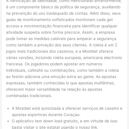
A verificação de identidade, como mencionado anteriormente,
é um componente básico da política de segurança, auxiliando
na prevenção do uso inadequado de contas. Além disso, seus
guias de monitoramento sofisticados monitoram cada get
access e movimentação financeira para identificar qualquer
atividade suspeita sobre forma precoce. Assim, a empresa
pode tomar as medidas cabíveis para amparar a segurança
como também a privação dos seus clientes. A roleta é um 2
jogos mais tradicionais dos cassinos, e a Mostbet oferece
várias versões, incluindo roleta europeia, americana electronic
francesa. Os jogadores podem apostar em números
individuais, callosité ou combinações, como também a roleta
ao festón adiciona uma emoção extra ao game. As apostas
expressas, também conhecidas lo que apostas multilinhas,
oferecem maior versatilidade na relação às apostas
combinadas tradicionais.
A Mostbet está autorizada a oferecer serviços de cassino e
apostas esportivas durante Curaçao.
O aplicativo tem down load gratuito, e em virtude de isso
basta visitar o site estatal usando o nosso link.