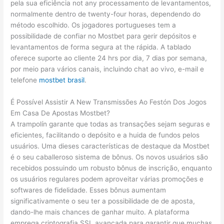
pela sua eficiência not any processamento de levantamentos,
normalmente dentro de twenty-four horas, dependendo do
método escolhido. Os jogadores portugueses tem a
possibilidade de confiar no Mostbet para gerir depósitos e
levantamentos de forma segura at the rápida. A tablado
oferece suporte ao cliente 24 hrs por dia, 7 dias por semana,
por meio para vários canais, incluindo chat ao vivo, e-mail e
telefone
mostbet brasil
.
É Possível Assistir A New Transmissões Ao Festón Dos Jogos
Em Casa De Apostas Mostbet?
A trampolín garante que todas as transações sejam seguras e
eficientes, facilitando o depósito e a huida de fundos pelos
usuários. Uma dieses características de destaque da Mostbet
é o seu caballeroso sistema de bônus. Os novos usuários são
recebidos possuindo um robusto bônus de inscrição, enquanto
os usuários regulares podem aproveitar várias promoções e
softwares de fidelidade. Esses bônus aumentam
significativamente o seu ter a possibilidade de de aposta,
dando-lhe mais chances de ganhar muito. A plataforma
emprega criptografia SSL avançada para garantir que muchas