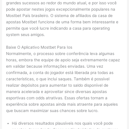
grandes sucessos ao redor do mundo atual, e por isso você
pode apostar nestes jogos excepcionalmente populares na
Mostbet País brasileiro. O sistema de afiliados da casa de
apostas Mostbet funciona de uma forma bem interessante e
permite que você lucre indicando a casa para operating
system seus amigos.
Baixe O Aplicativo Mostbet Para Ios
Normalmente, o processo sobre conferência leva algumas
horas, embora the equipe de apoio seja extremamente capaz
em validar because informações enviadas. Uma vez
confirmada, a conta do jogador está liberada pra todas as
características, o que inclui saques. Também é possível
realizar depósitos para aumentar to saldo disponível de
manera acelerada e aproveitar since diversas apostas
esportivas com odds atrativas. Essas ofertas tornam a
experiência sobre apostas ainda mais atraente para aqueles
que buscam maximizar suas chances sobre lucro.
Há diversos resultados plausíveis nos quais você pode