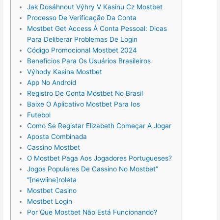
Jak Dosáhnout Výhry V Kasinu Cz Mostbet
Processo De Verificação Da Conta
Mostbet Get Access À Conta Pessoal: Dicas
Para Deliberar Problemas De Login
Código Promocional Mostbet 2024
Benefícios Para Os Usuários Brasileiros
Výhody Kasina Mostbet
App No Android
Registro De Conta Mostbet No Brasil
Baixe O Aplicativo Mostbet Para Ios
Futebol
Como Se Registar Elizabeth Começar A Jogar
Aposta Combinada
Cassino Mostbet
O Mostbet Paga Aos Jogadores Portugueses?
Jogos Populares De Cassino No Mostbet”
“[newline]roleta
Mostbet Casino
Mostbet Login
Por Que Mostbet Não Está Funcionando?