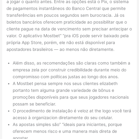
a jogar o quanto antes. Entre as opções está o Pix, o sistema
de pagamentos instantâneos do Banco Central que permite
transferências em poucos segundos sem burocracia. Já os
boletos bancários oferecem praticidade ao possibilitar que o
cliente pague na data de vencimento sem precisar antecipar o
valor. O aplicativo Mostbet” “pra iOS pode servir baixado pela
própria App Store, porém, ele não está disponível para
apostadores brasileiros — ao menos não diretamente.
Além disso, as recomendações são claras como também a
empresa zela por construir credibilidade durante meio do
compromisso com políticas justas ao longo dos anos.
A Mostbet pensa sempre nos seus clientes elizabeth
portanto tem alguma grande variedade de bônus e
promoções disponíveis para que seus jogadores nacionais
possam se beneficiar.
O procedimento de instalação é veloz at the logo você terá
acesso à organizacion diretamente do seu celular.
As apostas simples são” “ideais para iniciantes, porque
oferecem menos risco e uma manera mais direta de
apostar.