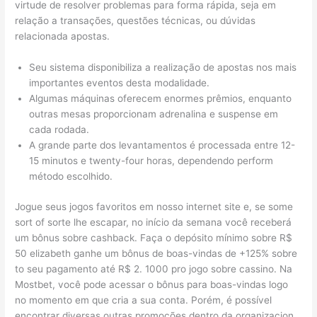
virtude de resolver problemas para forma rápida, seja em
relação a transações, questões técnicas, ou dúvidas
relacionada apostas.
Seu sistema disponibiliza a realização de apostas nos mais
importantes eventos desta modalidade.
Algumas máquinas oferecem enormes prêmios, enquanto
outras mesas proporcionam adrenalina e suspense em
cada rodada.
A grande parte dos levantamentos é processada entre 12-
15 minutos e twenty-four horas, dependendo perform
método escolhido.
Jogue seus jogos favoritos em nosso internet site e, se some
sort of sorte lhe escapar, no início da semana você receberá
um bônus sobre cashback. Faça o depósito mínimo sobre R$
50 elizabeth ganhe um bônus de boas-vindas de +125% sobre
to seu pagamento até R$ 2. 1000 pro jogo sobre cassino. Na
Mostbet, você pode acessar o bônus para boas-vindas logo
no momento em que cria a sua conta. Porém, é possível
encontrar diversas outras promoções dentro da organizacion