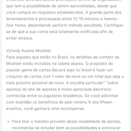
que tem a possibilidade de serem aproveitadas, desde que
você cumpra os requisitos estabelecidos. A grande parte dos
levantamentos é processada entre 12-15 minutos e twenty-
four horas, dependendo perform método escolhido. Certifique-
se de que a sua conta está totalmente verificada afin de
evitar atrasos.
Výhody Kasina Mostbet
Para aqueles que estão no Brasil, os detalhes de contato da
Mostbet estão incluídos na tabela abaixo. O propósito do
popular game de cartas Bacará aqui no brasil é fazer um
conjunto de cartas com 1 valor de nove ou um total que seja u
mais próximo possível de nove. A escolha particular” “sobre
apostas do site de apostas é muito apreciada electronic
conhecida entre os jogadores brasileiros. Se você adivinhar
com exatidão os beneficios de pelo minimo 9 dos fifteen
eventos, você ganhará uma recompensa.
Para tirar o máximo proveito desta modalidade de aposta,
recomenda-se estudar bem as possibilidades e estruturar