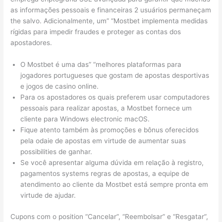
as informações pessoais e financeiras 2 usuários permaneçam
the salvo. Adicionalmente, um” “Mostbet implementa medidas
rígidas para impedir fraudes e proteger as contas dos
apostadores.
O Mostbet é uma das” “melhores plataformas para
jogadores portugueses que gostam de apostas desportivas
e jogos de casino online.
Para os apostadores os quais preferem usar computadores
pessoais para realizar apostas, a Mostbet fornece um
cliente para Windows electronic macOS.
Fique atento também às promoções e bônus oferecidos
pela odaie de apostas em virtude de aumentar suas
possibilities de ganhar.
Se você apresentar alguma dúvida em relação à registro,
pagamentos systems regras de apostas, a equipe de
atendimento ao cliente da Mostbet está sempre pronta em
virtude de ajudar.
Cupons com o position “Cancelar”, “Reembolsar” e “Resgatar”,