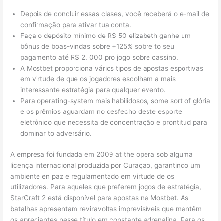
Depois de concluir essas clases, você receberá o e-mail de
confirmação para ativar tua conta.
Faça o depósito mínimo de R$ 50 elizabeth ganhe um
bônus de boas-vindas sobre +125% sobre to seu
pagamento até R$ 2. 000 pro jogo sobre cassino.
A Mostbet proporciona vários tipos de apostas esportivas
em virtude de que os jogadores escolham a mais
interessante estratégia para qualquer evento.
Para operating-system mais habilidosos, some sort of glória
e os prêmios aguardam no desfecho deste esporte
eletrônico que necessita de concentração e prontitud para
dominar to adversário.
A empresa foi fundada em 2009 at the opera sob alguma
licença internacional produzida por Curaçao, garantindo um
ambiente en paz e regulamentado em virtude de os
utilizadores. Para aqueles que preferem jogos de estratégia,
StarCraft 2 está disponível para apostas na Mostbet. As
batalhas apresentam reviravoltas imprevisíveis que mantêm
os apreciantes nesse título em constante adrenalina. Para os