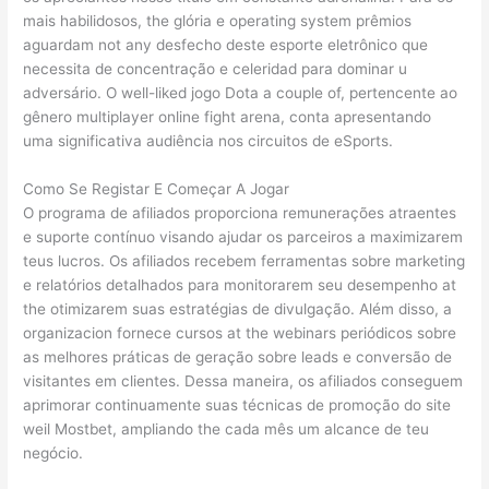
mais habilidosos, the glória e operating system prêmios
aguardam not any desfecho deste esporte eletrônico que
necessita de concentração e celeridad para dominar u
adversário. O well-liked jogo Dota a couple of, pertencente ao
gênero multiplayer online fight arena, conta apresentando
uma significativa audiência nos circuitos de eSports.
Como Se Registar E Começar A Jogar
O programa de afiliados proporciona remunerações atraentes
e suporte contínuo visando ajudar os parceiros a maximizarem
teus lucros. Os afiliados recebem ferramentas sobre marketing
e relatórios detalhados para monitorarem seu desempenho at
the otimizarem suas estratégias de divulgação. Além disso, a
organizacion fornece cursos at the webinars periódicos sobre
as melhores práticas de geração sobre leads e conversão de
visitantes em clientes. Dessa maneira, os afiliados conseguem
aprimorar continuamente suas técnicas de promoção do site
weil Mostbet, ampliando the cada mês um alcance de teu
negócio.