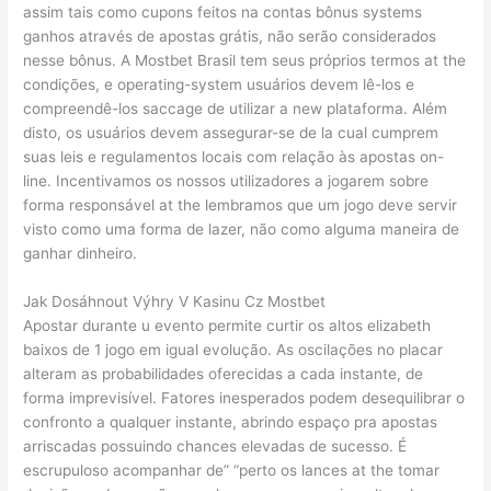
assim tais como cupons feitos na contas bônus systems
ganhos através de apostas grátis, não serão considerados
nesse bônus. A Mostbet Brasil tem seus próprios termos at the
condições, e operating-system usuários devem lê-los e
compreendê-los saccage de utilizar a new plataforma. Além
disto, os usuários devem assegurar-se de la cual cumprem
suas leis e regulamentos locais com relação às apostas on-
line. Incentivamos os nossos utilizadores a jogarem sobre
forma responsável at the lembramos que um jogo deve servir
visto como uma forma de lazer, não como alguma maneira de
ganhar dinheiro.
Jak Dosáhnout Výhry V Kasinu Cz Mostbet
Apostar durante u evento permite curtir os altos elizabeth
baixos de 1 jogo em igual evolução. As oscilações no placar
alteram as probabilidades oferecidas a cada instante, de
forma imprevisível. Fatores inesperados podem desequilibrar o
confronto a qualquer instante, abrindo espaço pra apostas
arriscadas possuindo chances elevadas de sucesso. É
escrupuloso acompanhar de” “perto os lances at the tomar