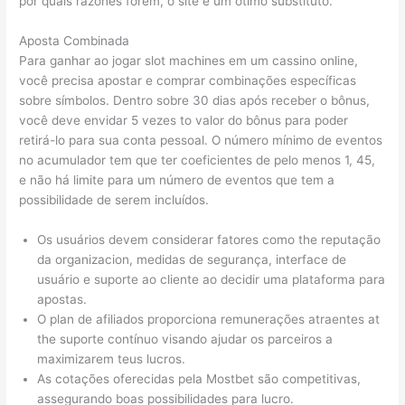
por quais razones forem, o site é um ótimo substituto.
Aposta Combinada
Para ganhar ao jogar slot machines em um cassino online,
você precisa apostar e comprar combinações específicas
sobre símbolos. Dentro sobre 30 dias após receber o bônus,
você deve envidar 5 vezes to valor do bônus para poder
retirá-lo para sua conta pessoal. O número mínimo de eventos
no acumulador tem que ter coeficientes de pelo menos 1, 45,
e não há limite para um número de eventos que tem a
possibilidade de serem incluídos.
Os usuários devem considerar fatores como the reputação
da organizacion, medidas de segurança, interface de
usuário e suporte ao cliente ao decidir uma plataforma para
apostas.
O plan de afiliados proporciona remunerações atraentes at
the suporte contínuo visando ajudar os parceiros a
maximizarem teus lucros.
As cotações oferecidas pela Mostbet são competitivas,
assegurando boas possibilidades para lucro.