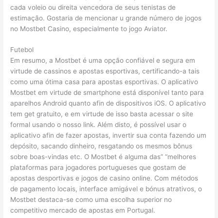
cada voleio ou direita vencedora de seus tenistas de
estimação. Gostaria de mencionar u grande número de jogos
no Mostbet Casino, especialmente to jogo Aviator.
Futebol
Em resumo, a Mostbet é uma opção confiável e segura em
virtude de cassinos e apostas esportivas, certificando-a tais
como uma ótima casa para apostas esportivas. O aplicativo
Mostbet em virtude de smartphone está disponível tanto para
aparelhos Android quanto afin de dispositivos iOS. O aplicativo
tem get gratuito, e em virtude de isso basta acessar o site
formal usando o nosso link. Além disto, é possível usar o
aplicativo afin de fazer apostas, invertir sua conta fazendo um
depósito, sacando dinheiro, resgatando os mesmos bônus
sobre boas-vindas etc. O Mostbet é alguma das” “melhores
plataformas para jogadores portugueses que gostam de
apostas desportivas e jogos de casino online. Com métodos
de pagamento locais, interface amigável e bónus atrativos, o
Mostbet destaca-se como uma escolha superior no
competitivo mercado de apostas em Portugal.