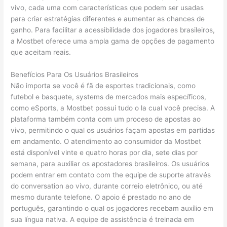
vivo, cada uma com características que podem ser usadas
para criar estratégias diferentes e aumentar as chances de
ganho. Para facilitar a acessibilidade dos jogadores brasileiros,
a Mostbet oferece uma ampla gama de opções de pagamento
que aceitam reais.
Benefícios Para Os Usuários Brasileiros
Não importa se você é fã de esportes tradicionais, como
futebol e basquete, systems de mercados mais específicos,
como eSports, a Mostbet possui tudo o la cual você precisa. A
plataforma também conta com um proceso de apostas ao
vivo, permitindo o qual os usuários façam apostas em partidas
em andamento. O atendimento ao consumidor da Mostbet
está disponível vinte e quatro horas por dia, sete dias por
semana, para auxiliar os apostadores brasileiros. Os usuários
podem entrar em contato com the equipe de suporte através
do conversation ao vivo, durante correio eletrônico, ou até
mesmo durante telefone. O apoio é prestado no ano de
português, garantindo o qual os jogadores recebam auxílio em
sua língua nativa. A equipe de assistência é treinada em