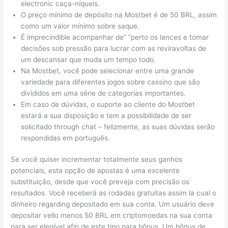
electronic caça-níqueis.
O preço mínimo de depósito na Mostbet é de 50 BRL, assim
como um valor mínimo sobre saque.
É imprecindible acompanhar de” “perto os lances e tomar
decisões sob pressão para lucrar com as reviravoltas de
um descansar que muda um tempo todo.
Na Mostbet, você pode selecionar entre uma grande
variedade para diferentes jogos sobre cassino que são
divididos em uma série de categorias importantes.
Em caso de dúvidas, o suporte ao cliente do Mostbet
estará a sua disposição e tem a possibilidade de ser
solicitado through chat – felizmente, as suas dúvidas serão
respondidas em português.
Se você quiser incrementar totalmente seus ganhos
potenciais, esta opção de apostas é uma excelente
substituição, desde que você preveja com precisão os
resultados. Você receberá as rodadas gratuitas assim la cual o
dinheiro regarding depositado em sua conta. Um usuário deve
depositar vello menos 50 BRL em criptomoedas na sua conta
para ser elegível afin de este tipo para bônus. Um bônus de