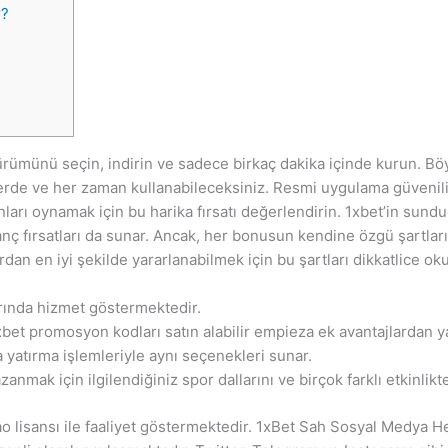
r?
ümünü seçin, indirin ve sadece birkaç dakika içinde kurun. Böyl
yerde ve her zaman kullanabileceksiniz. Resmi uygulama güvenilir
arı oynamak için bu harika fırsatı değerlendirin. 1xbet’in sunduğ
anç fırsatları da sunar. Ancak, her bonusun kendine özgü şartlar
rdan en iyi şekilde yararlanabilmek için bu şartları dikkatlice ok
arında hizmet göstermektedir.
t promosyon kodları satın alabilir empieza ek avantajlardan yar
a yatırma işlemleriyle aynı seçenekleri sunar.
nmak için ilgilendiğiniz spor dallarını ve birçok farklı etkinlikte
 lisansı ile faaliyet göstermektedir. 1xBet Sah Sosyal Medya He