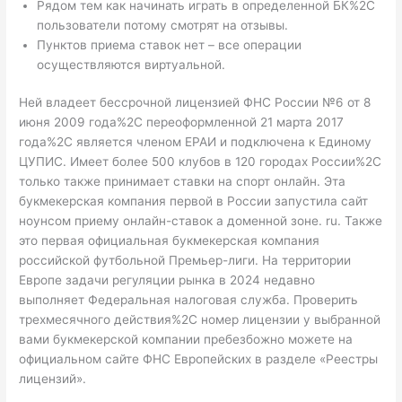
Рядом тем как начинать играть в определенной БК%2C
пользователи потому смотрят на отзывы.
Пунктов приема ставок нет – все операции
осуществляются виртуальной.
Ней владеет бессрочной лицензией ФНС России №6 от 8
июня 2009 года%2C переоформленной 21 марта 2017
года%2C является членом ЕРАИ и подключена к Единому
ЦУПИС. Имеет более 500 клубов в 120 городах России%2C
только также принимает ставки на спорт онлайн. Эта
букмекерская компания первой в России запустила сайт
ноунсом приему онлайн-ставок а доменной зоне. ru. Также
это первая официальная букмекерская компания
российской футбольной Премьер-лиги. На территории
Европе задачи регуляции рынка в 2024 недавно
выполняет Федеральная налоговая служба. Проверить
трехмесячного действия%2C номер лицензии у выбранной
вами букмекерской компании пребезбожно можете на
официальном сайте ФНС Европейских в разделе «Реестры
лицензий».