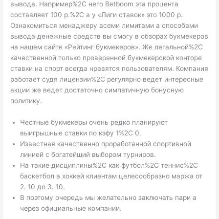
вывода. Например%2C него Betboom эта процента
составляет 100 р.%2C а у «Лиги ставок» это 1000 р.
Ознакомиться менаджеру всеми лимитами а способами
вывода денежные средств вы смогу в обзорах букмекеров
на нашем сайте «Рейтинг букмекеров». Же легальной%2C
качественной только проверенной букмекерской конторе
ставки на спорт всегда нравятся пользователям. Компания
работает судя лицензии%2C регулярно ведет интересные
акции же ведет достаточно симпатичную бонусную
политику.
Честные букмекеры очень редко планируют
выигрышные ставки по кэфу 1%2C 0.
Известная качественно проработанной спортивной
линией с богатейший выбором турниров.
На такие дисциплины%2C как футбол%2C теннис%2C
баскетбол а хоккей клиентам целесообразно маржа от
2. 10 до 3. 10.
В поэтому очередь мы желательно заключать пари а
через официальные компании.