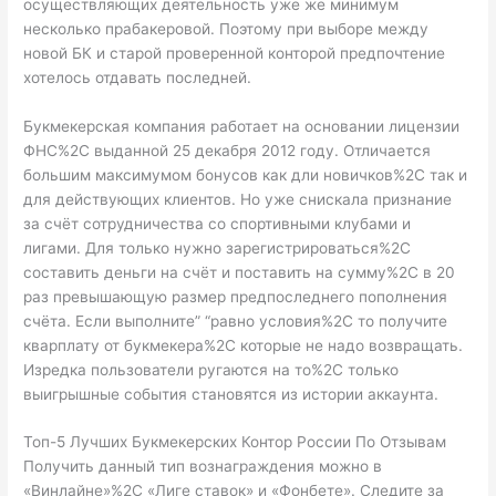
осуществляющих деятельность уже же минимум
несколько прабакеровой. Поэтому при выборе между
новой БК и старой проверенной конторой предпочтение
хотелось отдавать последней.
Букмекерская компания работает на основании лицензии
ФНС%2C выданной 25 декабря 2012 году. Отличается
большим максимумом бонусов как дли новичков%2C так и
для действующих клиентов. Но уже снискала признание
за счёт сотрудничества со спортивными клубами и
лигами. Для только нужно зарегистрироваться%2C
составить деньги на счёт и поставить на сумму%2C в 20
раз превышающую размер предпоследнего пополнения
счёта. Если выполните” “равно условия%2C то получите
кварплату от букмекера%2C которые не надо возвращать.
Изредка пользователи ругаются на то%2C только
выигрышные события становятся из истории аккаунта.
Топ-5 Лучших Букмекерских Контор России По Отзывам
Получить данный тип вознаграждения можно в
«Винлайне»%2C «Лиге ставок» и «Фонбете». Следите за