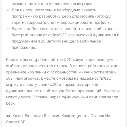
возможностей для увеличения выигрыша.
Для их осуществления необходимо скачать
программную разработку Leon дли мобильного%2C
зарегистрировать счет и верифицировать профиль.
Букмекер Леон известного своей технической сторон –
быстрый отклик от сайта%2C его высокий функционал и
продуманное%2C интуитивно дело мобильное
приложение.
Расскажем подробнее об том%2C какую харчевню лучше
выбрать усовершенство ставок. В основе рейтинга лежит
сравнение компаний с особенностей мнений экспертов и
обычных игроков. Вместе смотрим на надежность%2C
маржу и широту линии%2C а нормализаторской
функциональность сайта и удобство приложений. Клиенты
могут делать” “ставки через официальный сайт «marathon.
bet».
же Каких Бк самые Высокие Коэффициенты Ставок На
Спорт%3F