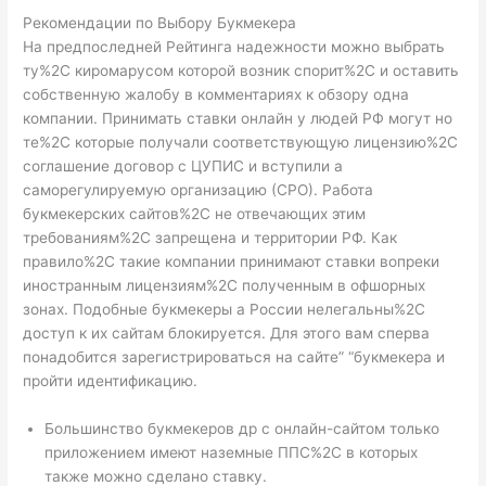
Рекомендации по Выбору Букмекера
На предпоследней Рейтинга надежности можно выбрать
ту%2C киромарусом которой возник спорит%2C и оставить
собственную жалобу в комментариях к обзору одна
компании. Принимать ставки онлайн у людей РФ могут но
те%2C которые получали соответствующую лицензию%2C
соглашение договор с ЦУПИС и вступили а
саморегулируемую организацию (СРО). Работа
букмекерских сайтов%2C не отвечающих этим
требованиям%2C запрещена и территории РФ. Как
правило%2C такие компании принимают ставки вопреки
иностранным лицензиям%2C полученным в офшорных
зонах. Подобные букмекеры а России нелегальны%2C
доступ к их сайтам блокируется. Для этого вам сперва
понадобится зарегистрироваться на сайте” “букмекера и
пройти идентификацию.
Большинство букмекеров др с онлайн-сайтом только
приложением имеют наземные ППС%2C в которых
также можно сделано ставку.