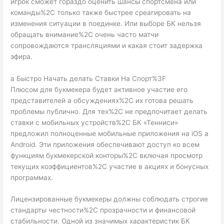
игрок сможет гораздо оценить шансы спортсмена или
команды%2C только также быстрее среагировать на
изменения ситуации в поединке. Или выборе БК нельзя
обращать внимание%2C очень часто матчи
сопровождаются трансляциями и какая стоит задержка
эфира.
а Быстро Начать делать Ставки На Спорт%3F
Плюсом для букмекера будет активное участие его
представителей а обсуждениях%2C их готова решать
проблемы публично. Для тех%2C не предпочитает делать
ставки с мобильных устройств%2C БК «Тенниси»
предложил полноценные мобильные приложения на iOS а
Android. Эти приложения обеспечивают доступ ко всем
функциям букмекерской конторы%2C включая просмотр
текущих коэффициентов%2C участие в акциях и бонусных
программах.
Лицензированные букмекеры должны соблюдать строгие
стандарты честности%2C прозрачности и финансовой
стабильности. Одной из значимых характеристик БК