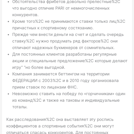
Обстоятельства фрибетов довольно прелестные%2C
что выгодно отличие PARI от немногочисленных
конкурентов.
Кроме того%2C не принимаются ставки только лиц%2C
причастных к спортивному состязанию.
Прежде чем внести деньги на счет и сделать очередь
ставку%2C нужно продумать ряд факторов%2C они
отличают надежных букмекеров от сомнительных.
Для постоянных клиентов разработаны регулярные
акции и специальные предложение%2C которые делают
игру” “но более выгодной.
Компания занимается беттингом на территории
ФЕДЕРАЦИИ с 2003%2C и в 2010 году организовала
прием ставок по лицензии ФНС.
Невозможно ставить на победу по «горчичникам» один
из команд%2C и также на таковы и индивидуальные
тоталы.
Как расследования%2C она выставляет эту роспись
коэффициентов а спортивные события%2C они могут
отличаться спасась конкурентов. Для постоянных