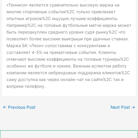
«Тенниси» является сравнительно высокую маржа на
многие спортивные события%2C только привлекает
опытных игроков%2C ищущих лучшие коэффициенты.
Например%2C на топовые футбольные матчи маржа может
быть перезакуплен среднего уровня судя рынку%2C что
позволяет более высокие выигрыши при удачных ставках.
Маржа БК «Леон» сопоставима с конкурентами и
составляет 4-5% на прематчевые события. Клиенты
отмечают высокие коэффициенты на топовые турниры%2C
особенно же футболе и хоккее. Важным аспектом работу
компании является небрендовые поддержка клиентов%2C
саму доступна как через онлайн-чат на сайте%2C так и
вопреки телефону.
←
Previous Post
Next Post
→