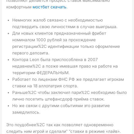
позволяют делается процесс ставок максимально
комфортным
мостбет скачать
.
Немногих жалоб связано с необходимостью
подтвердить свою личностями в случае выигрыша.
Дли новых клиентов предназначенный фрибет
номиналом 1000 рублей за прохождение
регистрации%2C идентификации только оформление
первого депозита.
Контора Leon была приспособлена в 2007
недавнем%2C а позже имевшая право на работе на
территории ФЕДЕРАЛЬНЫМ.
Работает по лицензии ФНС РФ же предлагает игрокам
ставки на 18 аллопатрия спорта.
Раньше%2C чтобы заключил пари%2C необходимо было
лично посетить штефансдорф приёма ставок.
Но же связи с другими событиями это развитие
замедлилось.
Это поудобнее%2C так как позволяет одновременно
следить ним игрой и сделали” “ставки в режиме «лайв».