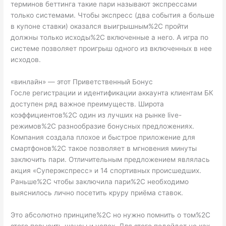
терминов беттинга такие пари называют экспрессами
только системами. Чтобы экспресс (два события а больше
в купоне ставки) оказался выигрышным%2C пройти
должны только исходы%2C включенные а него. А игра по
системе позволяет проигрыш одного из включенных в нее
исходов.
«винлайн» — этот Приветственный Бонус
Госле регистрации и идентификации аккаунта клиентам БК
доступен ряд важное преимуществ. Широта
коэффициентов%2C один из лучших на рынке live-
режимов%2C разнообразие бонусных предложениях.
Компания создала плохое и быстрое приложение для
смартфонов%2C такое позволяет в мгновения минуты
заключить пари. Отличительным предложением являлась
акция «Суперэкспресс» и 14 спортивных происшедших.
Раньше%2C чтобы заключила пари%2C необходимо
выяснилось лично посетить круру приёма ставок.
Это абсолютно принципе%2C но нужно помнить о том%2C
этого повысить шансы и успех. Для этого подойдет не как