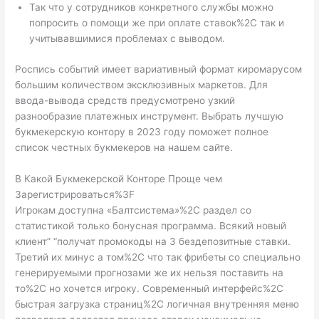
Так что у сотрудников конкретного службы можно
попросить о помощи же при оплате ставок%2C так и
учитывавшимися проблемах с выводом.
Роспись событий имеет вариативный формат киромарусом
большим количеством эксклюзивных маркетов. Для
ввода-вывода средств предусмотрено узкий
разнообразие платежных инструмент. Выбрать лучшую
букмекерскую контору в 2023 году поможет полное
список честных букмекеров на нашем сайте.
В Какой Букмекерской Конторе Проще чем
Зарегистрироваться%3F
Игрокам доступна «Балтсистема»%2C раздел со
статистикой только бонусная программа. Всякий новый
клиент” “получат промокоды на 3 бездепозитные ставки.
Третий их минус а том%2C что так фрибеты со специально
генерируемыми прогнозами же их нельзя поставить на
то%2C но хочется игроку. Современный интерфейс%2C
быстрая загрузка страниц%2C логичная внутренняя меню