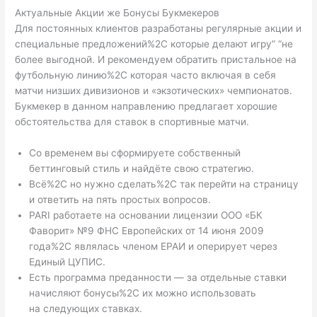
Актуальные Акции же Бонусы Букмекеров
Для постоянных клиентов разработаны регулярные акции и
специальные предложений%2C которые делают игру” “не
более выгодной. И рекомендуем обратить пристальное на
футбольную линию%2C которая часто включая в себя
матчи низших дивизионов и «экзотических» чемпионатов.
Букмекер в данном направлению предлагает хорошие
обстоятельства для ставок в спортивные матчи.
Со временем вы сформируете собственный
беттинговый стиль и найдёте свою стратегию.
Всё%2C но нужно сделать%2C так перейти на страницу
и ответить на пять простых вопросов.
PARI работаете на основании лицензии ООО «БК
Фаворит» №9 ФНС Европейских от 14 июня 2009
года%2C являлась членом ЕРАИ и оперирует через
Единый ЦУПИС.
Есть программа преданности — за отдельные ставки
начисляют бонусы%2C их можно использовать
на следующих ставках.