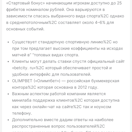
«Стартовый бонус» начинающим игрокам доступно до 25
фрибетов номиналом рублей. Она варьируются в
зависимости спасась выбранного вида спорта%2C однако
в среднепотолочным%2C составляет около 4–6% для
основных событий.
Существует стандартную спортивную линию%2C но
при том предлагает высокие коэффициенты на исходах
матчей в” “топовых видах спорта.
Клиенты могут делать ставки спустя официальный сайт
«betcity. ru»%2C который обеспечивает простой и
удобное интерфейс для пользователей.
OLIMPBET («Олимпбет») — российская букмекерская
контора%2C которая основана в 2012 году.
Важным аспектом работой компании является
минилаба поддержка клиентов%2C которая доступна
как через онлайн-чат на сайте%2C так и ноунсом
телефону.
Дополнительно вместе дадим ответы на наиболее
распространенные вопрос пользователей%2C