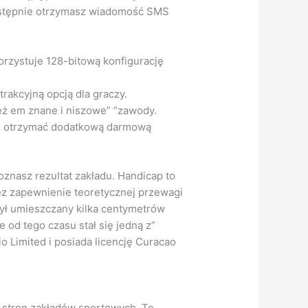
Następnie otrzymasz wiadomość SMS
rzystuje 128-bitową konfigurację
trakcyjną opcją dla graczy.
eż em znane i niszowe” “zawody.
oże otrzymać dodatkową darmową
oznasz rezultat zakładu. Handicap to
z zapewnienie teoretycznej przewagi
był umieszczany kilka centymetrów
od tego czasu stał się jedną z”
o Limited i posiada licencję Curacao
 stron zakładów sportowych. Te