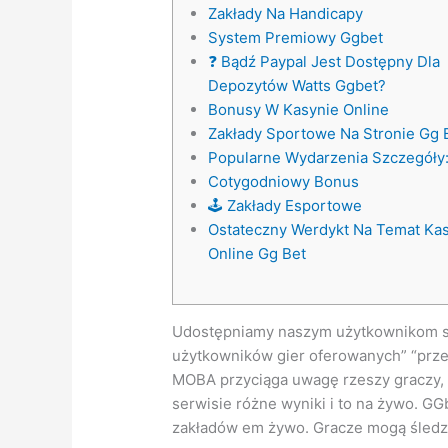
Zakłady Na Handicapy
System Premiowy Ggbet
❓ Bądź Paypal Jest Dostępny Dla
Depozytów Watts Ggbet?
Bonusy W Kasynie Online
Zakłady Sportowe Na Stronie Gg 
Popularne Wydarzenia Szczegóły
Cotygodniowy Bonus
🕹️ Zakłady Esportowe
Ostateczny Werdykt Na Temat Ka
Online Gg Bet
Udostępniamy naszym użytkownikom sz
użytkowników gier oferowanych” “prze
MOBA przyciąga uwagę rzeszy graczy, 
serwisie różne wyniki i to na żywo. GG
zakładów em żywo. Gracze mogą śledzi