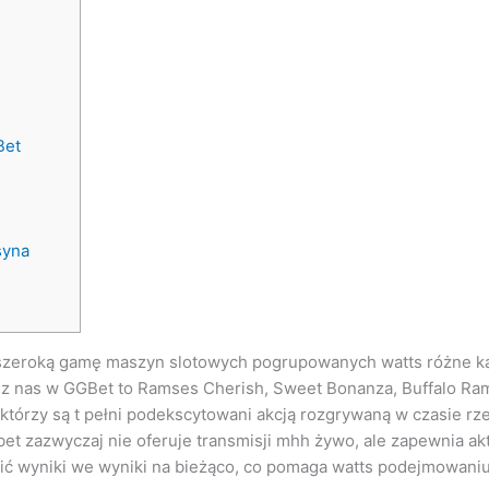
Bet
:
syna
eroką gamę maszyn slotowych pogrupowanych watts różne kate
z nas w GGBet to Ramses Cherish, Sweet Bonanza, Buffalo Ram
którzy są t pełni podekscytowani akcją rozgrywaną w czasie r
bet zazwyczaj nie oferuje transmisji mhh żywo, ale zapewnia aktu
ć wyniki we wyniki na bieżąco, co pomaga watts podejmowani