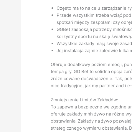
Często ma to na celu zarządzanie r
Przede wszystkim trzeba wziąć pod 
spotkań między zespołami czy odrę
GGBet zaspokaja potrzeby miłośnikó
korzystny sportu na skalę światową
Wszystkie zakłady mają swoje zasady
Jej instalacja zajmie zaledwie kilka
Oferuje dodatkowy poziom emocji, pon
tempa gry. GG Bet to solidna opcja za
zróżnicowane doświadczenie. Tak, pol
nice tradycyjne, jak my partner and i e
Zmniejszenie Limitów Zakładów:
To zapewnia bezpieczne we zgodne un
oferuje zakłady mhh żywo na różne w
obstawiania. Zakłady na żywo pozwala
strategicznego wymiaru obstawiania. 