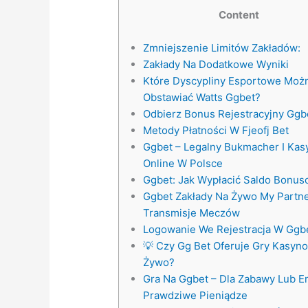
Content
Zmniejszenie Limitów Zakładów:
Zakłady Na Dodatkowe Wyniki
Które Dyscypliny Esportowe Moż
Obstawiać Watts Ggbet?
Odbierz Bonus Rejestracyjny Ggb
Metody Płatności W Fjeofj Bet
Ggbet – Legalny Bukmacher I Kas
Online W Polsce
Ggbet: Jak Wypłacić Saldo Bonu
Ggbet Zakłady Na Żywo My Partne
Transmisje Meczów
Logowanie We Rejestracja W Ggb
💡 Czy Gg Bet Oferuje Gry Kasyn
Żywo?
Gra Na Ggbet – Dla Zabawy Lub 
Prawdziwe Pieniądze