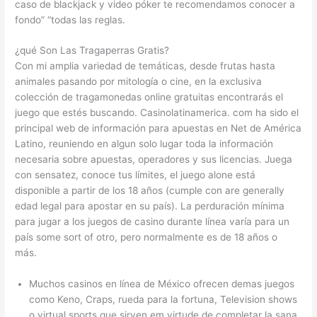
caso de blackjack y video póker te recomendamos conocer a
fondo” “todas las reglas.
¿qué Son Las Tragaperras Gratis?
Con mi amplia variedad de temáticas, desde frutas hasta
animales pasando por mitología o cine, en la exclusiva
colección de tragamonedas online gratuitas encontrarás el
juego que estés buscando. Casinolatinamerica. com ha sido el
principal web de información para apuestas en Net de América
Latino, reuniendo en algun solo lugar toda la información
necesaria sobre apuestas, operadores y sus licencias. Juega
con sensatez, conoce tus límites, el juego alone está
disponible a partir de los 18 años (cumple con are generally
edad legal para apostar en su país). La perduración mínima
para jugar a los juegos de casino durante línea varía para un
país some sort of otro, pero normalmente es de 18 años o
más.
Muchos casinos en línea de México ofrecen demas juegos
como Keno, Craps, rueda para la fortuna, Television shows
o virtual sports que sirven em virtude de completar la sana