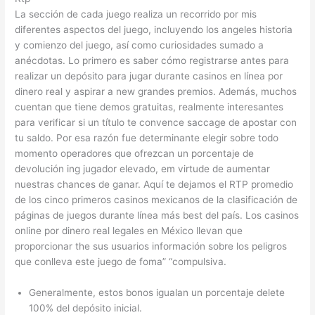
La sección de cada juego realiza un recorrido por mis
diferentes aspectos del juego, incluyendo los angeles historia
y comienzo del juego, así como curiosidades sumado a
anécdotas. Lo primero es saber cómo registrarse antes para
realizar un depósito para jugar durante casinos en línea por
dinero real y aspirar a new grandes premios. Además, muchos
cuentan que tiene demos gratuitas, realmente interesantes
para verificar si un título te convence saccage de apostar con
tu saldo. Por esa razón fue determinante elegir sobre todo
momento operadores que ofrezcan un porcentaje de
devolución ing jugador elevado, em virtude de aumentar
nuestras chances de ganar. Aquí te dejamos el RTP promedio
de los cinco primeros casinos mexicanos de la clasificación de
páginas de juegos durante línea más best del país. Los casinos
online por dinero real legales en México llevan que
proporcionar the sus usuarios información sobre los peligros
que conlleva este juego de foma” “compulsiva.
Generalmente, estos bonos igualan un porcentaje delete
100% del depósito inicial.