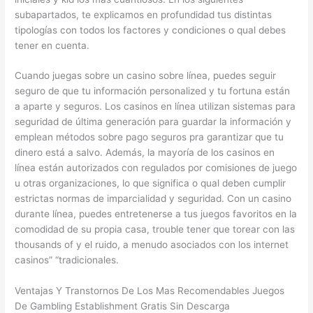
subapartados, te explicamos en profundidad tus distintas
tipologías con todos los factores y condiciones o qual debes
tener en cuenta.
Cuando juegas sobre un casino sobre línea, puedes seguir
seguro de que tu información personalized y tu fortuna están
a aparte y seguros. Los casinos en línea utilizan sistemas para
seguridad de última generación para guardar la información y
emplean métodos sobre pago seguros pra garantizar que tu
dinero está a salvo. Además, la mayoría de los casinos en
línea están autorizados con regulados por comisiones de juego
u otras organizaciones, lo que significa o qual deben cumplir
estrictas normas de imparcialidad y seguridad. Con un casino
durante línea, puedes entretenerse a tus juegos favoritos en la
comodidad de su propia casa, trouble tener que torear con las
thousands of y el ruido, a menudo asociados con los internet
casinos” “tradicionales.
Ventajas Y Transtornos De Los Mas Recomendables Juegos
De Gambling Establishment Gratis Sin Descarga