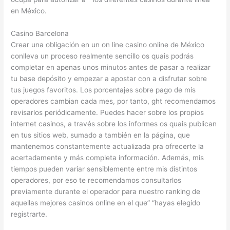
en México.
Casino Barcelona
Crear una obligación en un on line casino online de México
conlleva un proceso realmente sencillo os quais podrás
completar en apenas unos minutos antes de pasar a realizar
tu base depósito y empezar a apostar con a disfrutar sobre
tus juegos favoritos. Los porcentajes sobre pago de mis
operadores cambian cada mes, por tanto, ght recomendamos
revisarlos periódicamente. Puedes hacer sobre los propios
internet casinos, a través sobre los informes os quais publican
en tus sitios web, sumado a también en la página, que
mantenemos constantemente actualizada pra ofrecerte la
acertadamente y más completa información. Además, mis
tiempos pueden variar sensiblemente entre mis distintos
operadores, por eso te recomendamos consultarlos
previamente durante el operador para nuestro ranking de
aquellas mejores casinos online en el que” “hayas elegido
registrarte.