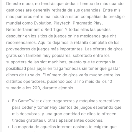
De este modo, no tendrás que deducir tiempo de más cuando
gestiones are generally retirada de sus ganancias. Entre mis
más punteros entre ma industria están compañías de prestigio
mundial como Evolution, Playtech, Pragmatic Play,
Netentertainment o Red Tiger. Y todas ellas las puedes
descubrir en los sitios de juegos online mexicanos que ght
recomendamos. Aquí te dejamos la retahíla completa de los
proveedores de juegos más importantes. Las ofertas de giros
gratis son también muy populares, sobretudo entre los
supporters de las slot machines, puesto que te otorgan la
posibilidad para jugar en tragamonedas sin tener que gastar
dinero de tu saldo. El número de giros varía mucho entre los
distintos operadores, pudiendo oscilar no meio de los 10
sumado a los 200, durante ejemplo.
En GameTwist existe tragaperras y máquinas recreativas
para ceder y tomar Hay cientos de juegos esperando que
mis descubras, y una gran cantidad de ellos te ofrecen
tiradas gratuitas u otras apasionantes opciones.
La mayoría de aquellas internet casinos te exigirán que