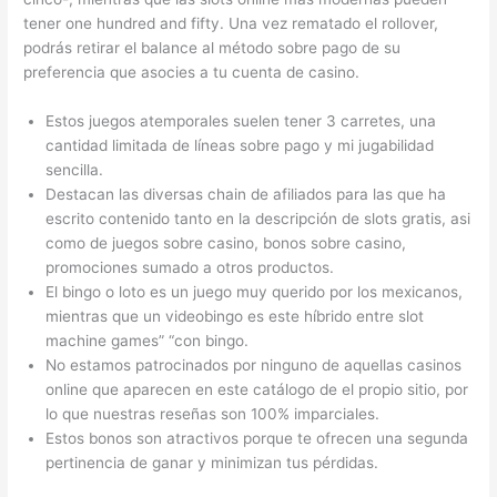
tener one hundred and fifty. Una vez rematado el rollover,
podrás retirar el balance al método sobre pago de su
preferencia que asocies a tu cuenta de casino.
Estos juegos atemporales suelen tener 3 carretes, una
cantidad limitada de líneas sobre pago y mi jugabilidad
sencilla.
Destacan las diversas chain de afiliados para las que ha
escrito contenido tanto en la descripción de slots gratis, asi
como de juegos sobre casino, bonos sobre casino,
promociones sumado a otros productos.
El bingo o loto es un juego muy querido por los mexicanos,
mientras que un videobingo es este híbrido entre slot
machine games” “con bingo.
No estamos patrocinados por ninguno de aquellas casinos
online que aparecen en este catálogo de el propio sitio, por
lo que nuestras reseñas son 100% imparciales.
Estos bonos son atractivos porque te ofrecen una segunda
pertinencia de ganar y minimizan tus pérdidas.