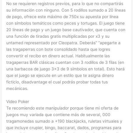
No se requieren registros previos, para lo que no compartirás
su información con ninguno. Con 5 rodillos sumado a 20 líneas
de pago, ofrece este máximo de 750x su apuesta por línea
con símbolos temáticos como peces y tortugas. El juego tiene
20 líneas de pago y un juego base cautivador, que cuenta con
una función de tiradas gratis multiplicadas por x3 y su
untamed representado por Cleopatra. Deberás” “apegarte a
las tragaperras con bote consolidado hasta que logres
convertir el recibo en dinero actual. Habitualmente las
tragaperras BAR clásicas cuentan con 3 rodillos de 3 filas (en
una barbacoa de juego 3×3 de 9 símbolos en total). Esto hará
que el juego se ejecute en un estilo que te asigna dinero
ficticio, disadvantage el cual podrás probar todas tus
mecánicas.
Video Poker
Te recomiendo este manipulador porque tiene mi oferta de
juegos muy variada que contiene más de several, 000
tragamonedas sumado a +190 blackjacks, ruletas virtuales y
que incluye crupier, bingo, baccarat, dados, programas para