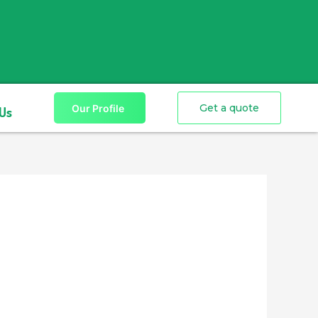
F
T
Y
L
a
w
o
i
c
i
u
n
e
t
t
k
Get a quote
Our Profile
Us
b
t
u
e
o
e
b
d
o
r
e
i
k
n
-