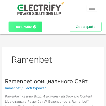
Skip
to
content
Get a quote
Our Profile
Ramenbet
Ramenbet официального Сайт
Ramenbet
официального
Ramenbet
/
Electrifypower
Сайт
Раменбет Казино Вход И актуальный Зеркало Content
Live-ставки а Раменбет 🍕 Безопасность Ramenbet”