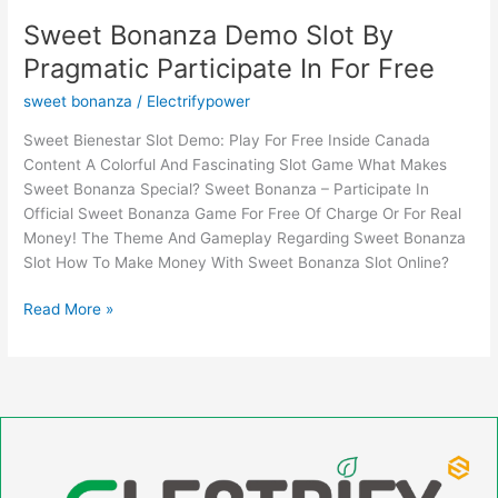
Sweet Bonanza Demo Slot By
Sweet
Bonanza
Pragmatic Participate In For Free
Demo
sweet bonanza
/
Electrifypower
Slot
By
Sweet Bienestar Slot Demo: Play For Free Inside Canada
Pragmatic
Content A Colorful And Fascinating Slot Game What Makes
Participate
Sweet Bonanza Special? Sweet Bonanza – Participate In
In
Official Sweet Bonanza Game For Free Of Charge Or For Real
For
Money! The Theme And Gameplay Regarding Sweet Bonanza
Free
Slot How To Make Money With Sweet Bonanza Slot Online?
Read More »