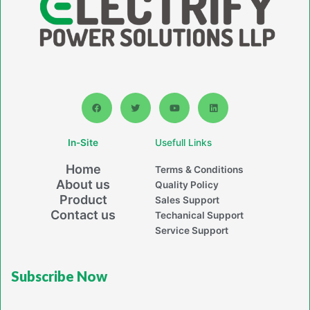
F
T
Y
L
a
w
o
i
c
i
u
n
e
t
t
k
b
t
u
e
In-Site
Usefull Links
o
e
b
d
o
r
e
i
k
n
Home
Terms & Conditions
About us
Quality Policy
Product
Sales Support
Contact us
Techanical Support
Service Support
Powerd By Jaiton
Subscribe Now