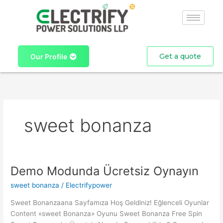
Skip
to
content
Get a quote
Our Profile
sweet bonanza
Demo Modunda Ücretsiz Oynayın
Demo
Modunda
sweet bonanza
/
Electrifypower
Ücretsiz
Oynayın
Sweet Bonanzaana Sayfamıza Hoş Geldiniz! Eğlenceli Oyunlar
Content «sweet Bonanza» Oyunu Sweet Bonanza Free Spin