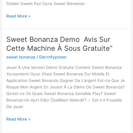
Siteleri Sweet Paz Oyna Sweet Bienestar
Read More »
Sweet Bonanza Demo ️ Avis Sur
Sweet
Bonanza
Cette Machine À Sous Gratuite”
Demo
sweet bonanza
/
Electrifypower
Avis
Jouer À Una Version Démo Gratuite Content Sweet Bonanza
Sur
Yuvasıresmi Oyun Sitesi Sweet Bonanza Sur Mobile Et
Cette
Application Sweet Bonanza Gagner De L’argent Est-ce Que Je
Machine
Risque Mon Argent En Jouant À La Démo De Sweet Bonanza?
À
Qu’est-ce Os Quais Sweet Bonanza Sensible Play? Sweet
Sous
Bonanza’nin Ayırt Edici Özellikleri Nelerdir? ✅ Est-t-il Possible
Gratuite”
De Jouer
Read More »