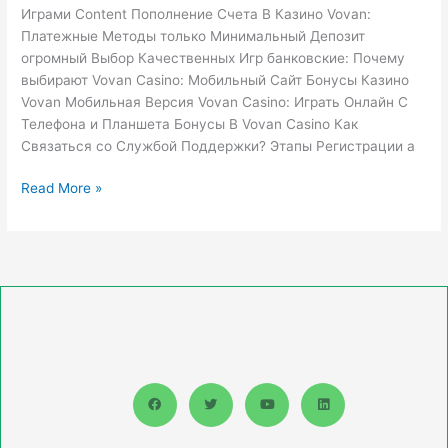
В
Играми Content Пополнение Счета В Казино Vovan:
Vovan
Платежные Методы только Минимальный Депозит
Casino
огромный Выбор Качественных Игр банковские: Почему
выбирают Vovan Casino: Мобильный Сайт Бонусы Казино
Vovan Мобильная Версия Vovan Casino: Играть Онлайн С
Телефона и Планшета Бонусы В Vovan Casino Как
Связаться со Службой Поддержки? Этапы Регистрации а
Read More »
F
T
Y
L
a
w
o
i
c
i
u
n
e
t
t
k
b
t
u
e