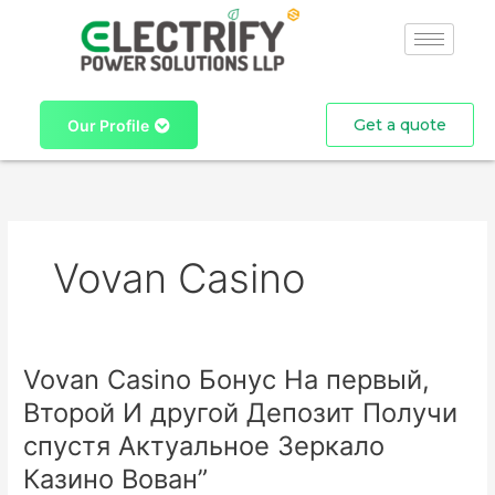
Skip
to
content
Get a quote
Our Profile
Vovan Casino
Vovan Casino Бонус На первый,
Vovan
Casino
Второй И другой Депозит Получи
Бонус
спустя Актуальное Зеркало
На
первый,
Казино Вован”