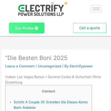
Skip
to
content
Get a quote
Our Profile
“Die Besten Boni 2025
Leave a Comment
/
Uncategorized
/ By
Electrifypower
Vulkan Las Vegas Bonus » Several Codes & Gutschein Ohne
Einzahlung
Content
Schritt A Couple Of: Erstellen Sie Dieses Konto
Beim Anbieter