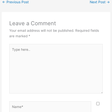
←
Previous Post
Next Post
→
Leave a Comment
Your email address will not be published.
Required fields
are marked
*
Type
here..
Name*