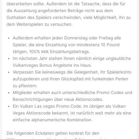
überarbeiten sollte. Außerdem ist die Tatsache, dass die für
die Auszahlung angeforderten Beträge nicht aus dem
Guthaben des Spielers verschwinden, viele Möglichkeit, ihn zu
dem Weiterspielen zu versuchen.
Außerdem erhalten jeden Donnerstag oder Freitag alle
Spieler, die eine Einzahlung von mindestens 10 Pound
tätigen, 100% kklk Einzahlungsbetrags.
Im nächsten Jahr stehen Ihnen nämlich einige unglaubliche
Vulkanvegas Bonus Angebote ins Haus.
Verpassen Sie keineswegs die Gelegenheit, Ihr Spielerkonto
aufzupolieren und Ihren Glückspfad mit funkelnden Perlen
zu pflastern.
Mitglieder erhalten auch unterschiedliche Promo Codes und
Benachrichtigungen über neue Aktionscodes.
Ein Vulkan Las vegas Promo Code, im übrigen als Vulkan
Vegas Aktionscode bekannt, ist natürlich weit mehr als eine
einfache alphanumerische Kombination.
Die folgenden Eckdaten gelten konkret für den