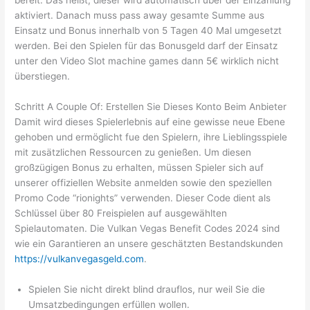
bereit. Das heißt, dieser wird automatisch über der Einzahlung
aktiviert. Danach muss pass away gesamte Summe aus
Einsatz und Bonus innerhalb von 5 Tagen 40 Mal umgesetzt
werden. Bei den Spielen für das Bonusgeld darf der Einsatz
unter den Video Slot machine games dann 5€ wirklich nicht
überstiegen.
Schritt A Couple Of: Erstellen Sie Dieses Konto Beim Anbieter
Damit wird dieses Spielerlebnis auf eine gewisse neue Ebene
gehoben und ermöglicht fue den Spielern, ihre Lieblingsspiele
mit zusätzlichen Ressourcen zu genießen. Um diesen
großzügigen Bonus zu erhalten, müssen Spieler sich auf
unserer offiziellen Website anmelden sowie den speziellen
Promo Code “rionights” verwenden. Dieser Code dient als
Schlüssel über 80 Freispielen auf ausgewählten
Spielautomaten. Die Vulkan Vegas Benefit Codes 2024 sind
wie ein Garantieren an unsere geschätzten Bestandskunden
https://vulkanvegasgeld.com
.
Spielen Sie nicht direkt blind drauflos, nur weil Sie die
Umsatzbedingungen erfüllen wollen.