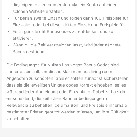
diejenigen, die zu dem ersten Mal ein Konto auf einer
solchen Website erstellen.
Für perish zweite Einzahlung folgen dann 100 Freispiele für
Fire Joker oder bei dieser dritten Einzahlung Freispiele für.
Es ist ganz leicht Bonuscodes zu entdecken und zu
aktivieren.
Wenn du die Zeit verstreichen lasst, wird jeder nächste
Bonus gestrichen.
Die Bedingungen für Vulkan Las vegas Bonus Codes sind
immer essenziell, um dieses Maximum aus living room
Angeboten zu schöpfen. Spieler sollten zunächst sicherstellen,
dass sie die jeweiligen Unique codes korrekt eingeben, sei es
während jeder Anmeldung oder Einzahlung. Dabei ist ha sido
entscheidend, die zeitlichen Rahmenbedingungen im
Relevancia zu behalten, de uma Boni und Freispiele innerhalb
bestimmter Fristen genutzt werden müssen, um ihre Gültigkeit
zu behalten.