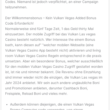
Codes. Niemand ist jedoch verpflichtet, an einer Campaign
teilzunehmen.
Der Willkommensbonus – Kein Vulkan Vegas Added Bonus
Code Erforderlich!
Normalerweise sind fünf Tage Zeit, 1 das Geld thirty Mal
einzusetzen. Der mobile Zugriff bei das Vulkan Las vegas
Casino besteht natürlich. Wer Interesse the einem Bonus
loath, kann diesen auf” “welcher mobilen Webseite (eine
Vulkan Vegas Casino App besteht nicht) aktivieren und living
room Vulkan Vegas Casino Regeln entsprechend in die praxis
umsetzen. Aber ein besonderer Bonus, welcher ausschließlich
für den mobilen Vulkan Vegas Casino Zugriff gestaltet worden
ist, ist nie und nimmer bekannt. Die Revenu ohne Einzahlung
sind immer wieder nicht die einzigen, die Vulkan Las vegas im
Jahr 2024 anbietet. Wir sein auch andere unglaubliche Boni
und Promotionen anbieten, darunter Cashback Boni,
Freispiele, Reload Boni und vieles mehr.
Außerdem können diejenigen, die einen Vulkan Vegas
Promo Computer code verwenden, von einem