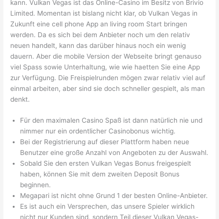
kann. Vulkan Vegas ist das Online-Casino im Besitz von Brivio
Limited. Momentan ist bislang nicht klar, ob Vulkan Vegas in
Zukunft eine cell phone App an living room Start bringen
werden. Da es sich bei dem Anbieter noch um den relativ
neuen handelt, kann das darüber hinaus noch ein wenig
dauern. Aber die mobile Version der Webseite bringt genauso
viel Spass sowie Unterhaltung, wie wie haetten Sie eine App
zur Verfügung. Die Freispielrunden mögen zwar relativ viel auf
einmal arbeiten, aber sind sie doch schneller gespielt, als man
denkt.
Für den maximalen Casino Spaß ist dann natürlich nie und
nimmer nur ein ordentlicher Casinobonus wichtig.
Bei der Registrierung auf dieser Plattform haben neue
Benutzer eine große Anzahl von Angeboten zu der Auswahl.
Sobald Sie den ersten Vulkan Vegas Bonus freigespielt
haben, können Sie mit dem zweiten Deposit Bonus
beginnen.
Megapari ist nicht ohne Grund 1 der besten Online-Anbieter.
Es ist auch ein Versprechen, das unsere Spieler wirklich
nicht nur Kunden sind, sondern Teil dieser Vulkan Vegas-