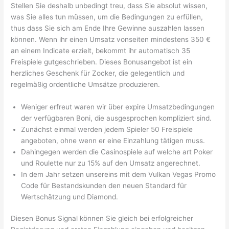
Stellen Sie deshalb unbedingt treu, dass Sie absolut wissen,
was Sie alles tun müssen, um die Bedingungen zu erfüllen,
thus dass Sie sich am Ende Ihre Gewinne auszahlen lassen
können. Wenn ihr einen Umsatz vonseiten mindestens 350 €
an einem Indicate erzielt, bekommt ihr automatisch 35
Freispiele gutgeschrieben. Dieses Bonusangebot ist ein
herzliches Geschenk für Zocker, die gelegentlich und
regelmäßig ordentliche Umsätze produzieren.
Weniger erfreut waren wir über expire Umsatzbedingungen
der verfügbaren Boni, die ausgesprochen kompliziert sind.
Zunächst einmal werden jedem Spieler 50 Freispiele
angeboten, ohne wenn er eine Einzahlung tätigen muss.
Dahingegen werden die Casinospiele auf welche art Poker
und Roulette nur zu 15% auf den Umsatz angerechnet.
In dem Jahr setzen unsereins mit dem Vulkan Vegas Promo
Code für Bestandskunden den neuen Standard für
Wertschätzung und Diamond.
Diesen Bonus Signal können Sie gleich bei erfolgreicher