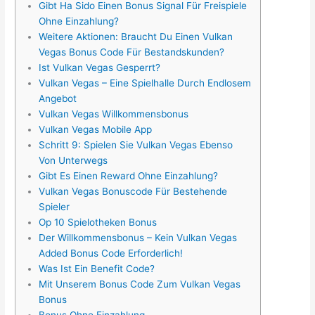
Gibt Ha Sido Einen Bonus Signal Für Freispiele
Ohne Einzahlung?
Weitere Aktionen: Braucht Du Einen Vulkan
Vegas Bonus Code Für Bestandskunden?
Ist Vulkan Vegas Gesperrt?
Vulkan Vegas – Eine Spielhalle Durch Endlosem
Angebot
Vulkan Vegas Willkommensbonus
Vulkan Vegas Mobile App
Schritt 9: Spielen Sie Vulkan Vegas Ebenso
Von Unterwegs
Gibt Es Einen Reward Ohne Einzahlung?
Vulkan Vegas Bonuscode Für Bestehende
Spieler
Op 10 Spielotheken Bonus
Der Willkommensbonus – Kein Vulkan Vegas
Added Bonus Code Erforderlich!
Was Ist Ein Benefit Code?
Mit Unserem Bonus Code Zum Vulkan Vegas
Bonus