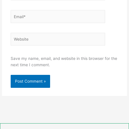
Email*
Website
Save my name, email, and website in this browser for the
next time I comment.