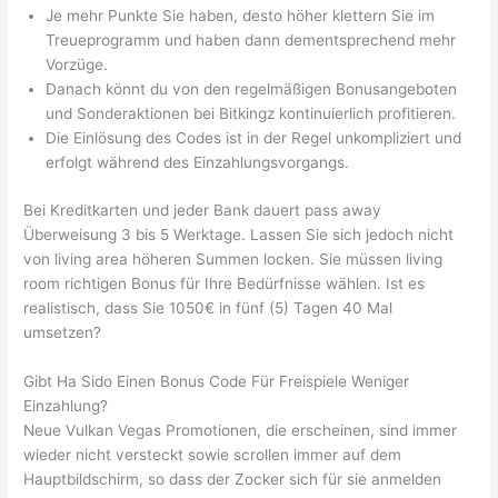
Je mehr Punkte Sie haben, desto höher klettern Sie im
Treueprogramm und haben dann dementsprechend mehr
Vorzüge.
Danach könnt du von den regelmäßigen Bonusangeboten
und Sonderaktionen bei Bitkingz kontinuierlich profitieren.
Die Einlösung des Codes ist in der Regel unkompliziert und
erfolgt während des Einzahlungsvorgangs.
Bei Kreditkarten und jeder Bank dauert pass away
Überweisung 3 bis 5 Werktage. Lassen Sie sich jedoch nicht
von living area höheren Summen locken. Sie müssen living
room richtigen Bonus für Ihre Bedürfnisse wählen. Ist es
realistisch, dass Sie 1050€ in fünf (5) Tagen 40 Mal
umsetzen?
Gibt Ha Sido Einen Bonus Code Für Freispiele Weniger
Einzahlung?
Neue Vulkan Vegas Promotionen, die erscheinen, sind immer
wieder nicht versteckt sowie scrollen immer auf dem
Hauptbildschirm, so dass der Zocker sich für sie anmelden