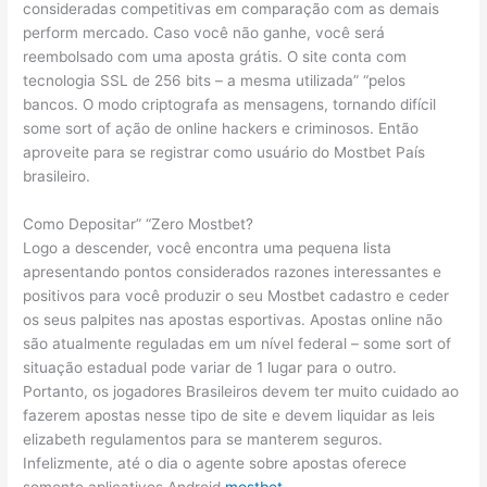
consideradas competitivas em comparação com as demais
perform mercado. Caso você não ganhe, você será
reembolsado com uma aposta grátis. O site conta com
tecnologia SSL de 256 bits – a mesma utilizada” “pelos
bancos. O modo criptografa as mensagens, tornando difícil
some sort of ação de online hackers e criminosos. Então
aproveite para se registrar como usuário do Mostbet País
brasileiro.
Como Depositar” “Zero Mostbet?
Logo a descender, você encontra uma pequena lista
apresentando pontos considerados razones interessantes e
positivos para você produzir o seu Mostbet cadastro e ceder
os seus palpites nas apostas esportivas. Apostas online não
são atualmente reguladas em um nível federal – some sort of
situação estadual pode variar de 1 lugar para o outro.
Portanto, os jogadores Brasileiros devem ter muito cuidado ao
fazerem apostas nesse tipo de site e devem liquidar as leis
elizabeth regulamentos para se manterem seguros.
Infelizmente, até o dia o agente sobre apostas oferece