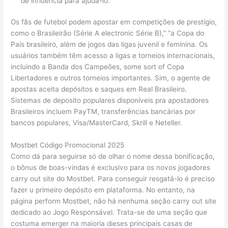
de influencia para ajudá-lo.
Os fãs de futebol podem apostar em competições de prestígio,
como o Brasileirão (Série A electronic Série B),” “a Copa do
País brasileiro, além de jogos das ligas juvenil e feminina. Os
usuários também têm acesso a ligas e torneios internacionais,
incluindo a Banda dos Campeões, some sort of Copa
Libertadores e outros torneios importantes. Sim, o agente de
apostas aceita depósitos e saques em Real Brasileiro.
Sistemas de deposito populares disponíveis pra apostadores
Brasileiros incluem PayTM, transferências bancárias por
bancos populares, Visa/MasterCard, Skrill e Neteller.
Mostbet Código Promocional 2025
Como dá para seguirse só de olhar o nome dessa bonificação,
o bônus de boas-vindas é exclusivo para os novos jogadores
carry out site do Mostbet. Para conseguir resgatá-lo é preciso
fazer u primeiro depósito em plataforma. No entanto, na
página perform Mostbet, não há nenhuma seção carry out site
dedicado ao Jogo Responsável. Trata-se de uma seção que
costuma emerger na maioria dieses principais casas de