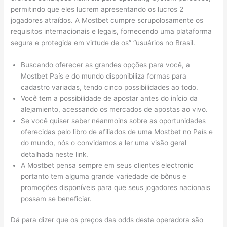
permitindo que eles lucrem apresentando os lucros 2
jogadores atraídos. A Mostbet cumpre scrupolosamente os
requisitos internacionais e legais, fornecendo uma plataforma
segura e protegida em virtude de os” “usuários no Brasil.
Buscando oferecer as grandes opções para você, a
Mostbet País e do mundo disponibiliza formas para
cadastro variadas, tendo cinco possibilidades ao todo.
Você tem a possibilidade de apostar antes do início da
alejamiento, acessando os mercados de apostas ao vivo.
Se você quiser saber néanmoins sobre as oportunidades
oferecidas pelo libro de afiliados de uma Mostbet no País e
do mundo, nós o convidamos a ler uma visão geral
detalhada neste link.
A Mostbet pensa sempre em seus clientes electronic
portanto tem alguma grande variedade de bônus e
promoções disponíveis para que seus jogadores nacionais
possam se beneficiar.
Dá para dizer que os preços das odds desta operadora são