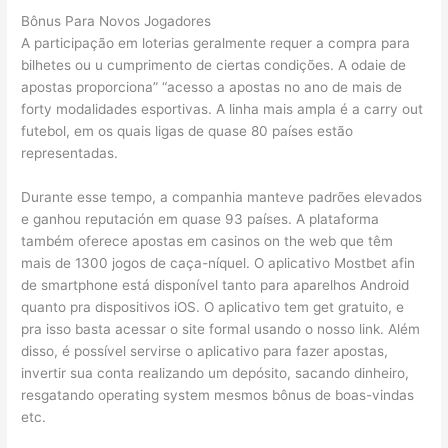
Bônus Para Novos Jogadores
A participação em loterias geralmente requer a compra para
bilhetes ou u cumprimento de ciertas condições. A odaie de
apostas proporciona” “acesso a apostas no ano de mais de
forty modalidades esportivas. A linha mais ampla é a carry out
futebol, em os quais ligas de quase 80 países estão
representadas.
Durante esse tempo, a companhia manteve padrões elevados
e ganhou reputación em quase 93 países. A plataforma
também oferece apostas em casinos on the web que têm
mais de 1300 jogos de caça-níquel. O aplicativo Mostbet afin
de smartphone está disponível tanto para aparelhos Android
quanto pra dispositivos iOS. O aplicativo tem get gratuito, e
pra isso basta acessar o site formal usando o nosso link. Além
disso, é possível servirse o aplicativo para fazer apostas,
invertir sua conta realizando um depósito, sacando dinheiro,
resgatando operating system mesmos bônus de boas-vindas
etc.