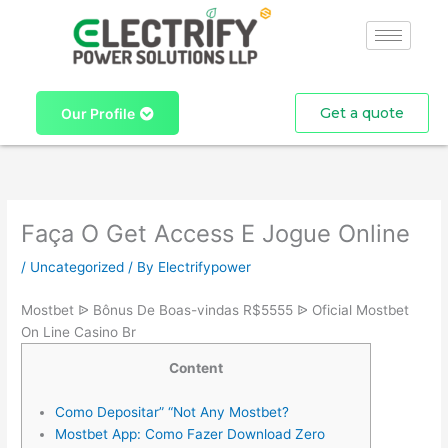
Skip
to
content
Get a quote
Our Profile
Faça O Get Access E Jogue Online
/
Uncategorized
/ By
Electrifypower
Mostbet ᐉ Bônus De Boas-vindas R$5555 ᐉ Oficial Mostbet
On Line Casino Br
Content
Como Depositar” “Not Any Mostbet?
Mostbet App: Como Fazer Download Zero