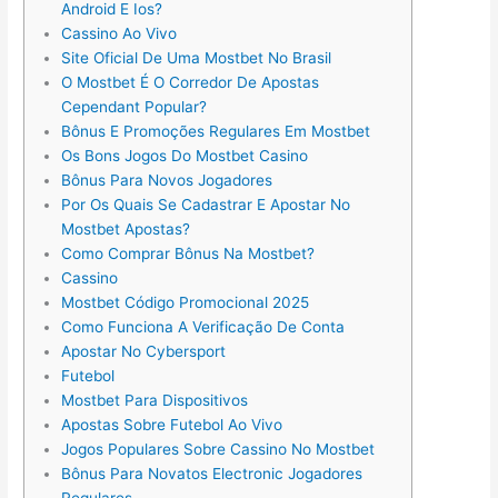
Android E Ios?
Cassino Ao Vivo
Site Oficial De Uma Mostbet No Brasil
O Mostbet É O Corredor De Apostas
Cependant Popular?
Bônus E Promoções Regulares Em Mostbet
Os Bons Jogos Do Mostbet Casino
Bônus Para Novos Jogadores
Por Os Quais Se Cadastrar E Apostar No
Mostbet Apostas?
Como Comprar Bônus Na Mostbet?
Cassino
Mostbet Código Promocional 2025
Como Funciona A Verificação De Conta
Apostar No Cybersport
Futebol
Mostbet Para Dispositivos
Apostas Sobre Futebol Ao Vivo
Jogos Populares Sobre Cassino No Mostbet
Bônus Para Novatos Electronic Jogadores