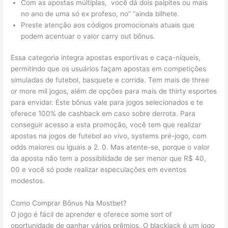
Com as apostas múltiplas, você dá dois palpites ou mais
no ano de uma só ex profeso, no” “ainda bilhete.
Preste atenção aos códigos promocionais atuais que
podem acentuar o valor carry out bônus.
Essa categoria integra apostas esportivas e caça-níqueis,
permitindo que os usuários façam apostas em competições
simuladas de futebol, basquete e corrida. Tem mais de three
or more mil jogos, além de opções para mais de thirty esportes
para envidar. Este bônus vale para jogos selecionados e te
oferece 100% de cashback em caso sobre derrota. Para
conseguir acesso a esta promoção, você tem que realizar
apostas na jogos de futebol ao vivo, systems pré-jogo, com
odds maiores ou iguais a 2. 0. Mas atente-se, porque o valor
da aposta não tem a possibilidade de ser menor que R$ 40,
00 e você só pode realizar especulações em eventos
modestos.
Como Comprar Bônus Na Mostbet?
O jogo é fácil de aprender e oferece some sort of
oportunidade de ganhar vários prêmios. O blackjack é um jogo