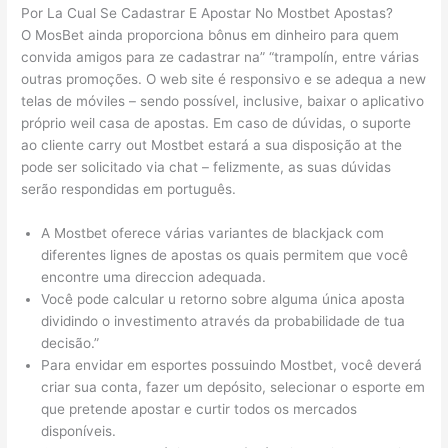
Por La Cual Se Cadastrar E Apostar No Mostbet Apostas?
O MosBet ainda proporciona bônus em dinheiro para quem
convida amigos para ze cadastrar na” “trampolín, entre várias
outras promoções. O web site é responsivo e se adequa a new
telas de móviles – sendo possível, inclusive, baixar o aplicativo
próprio weil casa de apostas. Em caso de dúvidas, o suporte
ao cliente carry out Mostbet estará a sua disposição at the
pode ser solicitado via chat – felizmente, as suas dúvidas
serão respondidas em português.
A Mostbet oferece várias variantes de blackjack com
diferentes lignes de apostas os quais permitem que você
encontre uma direccion adequada.
Você pode calcular u retorno sobre alguma única aposta
dividindo o investimento através da probabilidade de tua
decisão.”
Para envidar em esportes possuindo Mostbet, você deverá
criar sua conta, fazer um depósito, selecionar o esporte em
que pretende apostar e curtir todos os mercados
disponíveis.