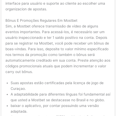
interface para usuário e suporte ao cliente ao escolher uma
organizacion de apostas.
Bônus E Promoções Regulares Em Mostbet
Sim, a Mostbet oferece transmissão de vídeo de alguns
eventos importantes. Para acessá-los, é necessário ser um
usuário inspeccionado e ter 1 saldo positivo na conta. Depois
para se registrar na Mostbet, você pode receber um bônus de
boas-vindas. Para isso, deposite to valor mínimo especificado
nos termos da promoção como também o bônus será
automaticamente creditado em sua conta. Preste atenção aos
códigos promocionais atuais que podem incrementar o valor
carry out bônus.
Suas apostas estão certificadas pela licença de jogo de
Curaçao.
A adaptabilidade para diferentes línguas foi fundamental así
que usted a Mostbet se destacasse no Brasil e no globo.
baixar o aplicativo, por contar possuindo uma versão
adaptada.