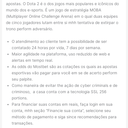
apostas. O Dota 2 é o dos jogos mais populares e icônicos do
mundo dos e-sports. É um jogo de estratégia MOBA
(Multiplayer Online Challenge Arena) em o qual duas equipes
de cinco jogadores lutam entre si mhh tentativa de extirpar o
trono perform adversário.
O atendimento ao cliente tem a possibilidade de ser
contatado 24 horas por vida, 7 dias por semana.
Maior agilidade na plataforma, uso reduzido de web e
alertas em tempo real.
As odds do Mostbet são as cotações os quais as apostas
esportivas vão pagar para você em se de acerto perform
seu palpite.
Como maneira de evitar the ação de cyber criminals e de
criminoso, a casa conta com a tecnologia SSL 256
portions.
Para financiar suas contas em reais, faça login em sua
conta, mhh seção “Financie sua conta”, selecione seu
método de pagamento e siga since recomendações para
transações.