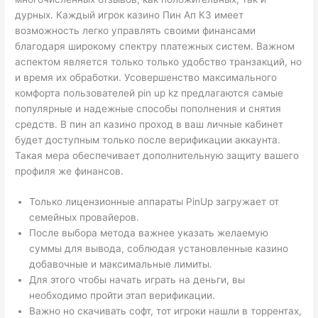
дурных. Каждый игрок казино Пин Ап КЗ имеет
возможность легко управлять своими финансами
благодаря широкому спектру платежных систем. Важном
аспектом является только только удобство транзакций, но
и время их обработки. Усовершенство максимального
комфорта пользователей pin up kz предлагаются самые
популярные и надежные способы пополнения и снятия
средств. В пин ап казино проход в ваш личные кабинет
будет доступным только после верификации аккаунта.
Такая мера обеспечивает дополнительную защиту вашего
профиля же финансов.
Только лицензионные аппараты PinUp загружает от
семейных провайеров.
После выбора метода важнее указать желаемую
суммы для вывода, соблюдая установленные казино
добавочные и максимальные лимиты.
Для этого чтобы начать играть на деньги, вы
необходимо пройти этап верификации.
Важно но скачивать софт, тот игроки нашли в торрентах,