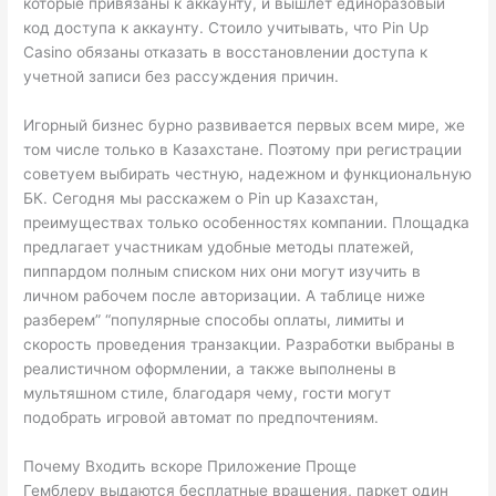
которые привязаны к аккаунту, и вышлет единоразовый
код доступа к аккаунту. Стоило учитывать, что Pin Up
Casino обязаны отказать в восстановлении доступа к
учетной записи без рассуждения причин.
Игорный бизнес бурно развивается первых всем мире, же
том числе только в Казахстане. Поэтому при регистрации
советуем выбирать честную, надежном и функциональную
БК. Сегодня мы расскажем о Pin up Казахстан,
преимуществах только особенностях компании. Площадка
предлагает участникам удобные методы платежей,
пиппардом полным списком них они могут изучить в
личном рабочем после авторизации. А таблице ниже
разберем” “популярные способы оплаты, лимиты и
скорость проведения транзакции. Разработки выбраны в
реалистичном оформлении, а также выполнены в
мультяшном стиле, благодаря чему, гости могут
подобрать игровой автомат по предпочтениям.
Почему Входить вскоре Приложение Проще
Гемблеру выдаются бесплатные вращения, паркет один