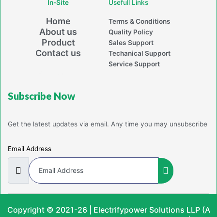
In-Site
Usefull Links
o
e
b
d
o
r
e
i
k
n
Home
Terms & Conditions
About us
Quality Policy
Product
Sales Support
Contact us
Techanical Support
Service Support
Powerd By Jaiton
Subscribe Now
Get the latest updates via email. Any time you may unsubscribe
Email Address
Copyright © 2021-26 | Electrifypower Solutions LLP (A