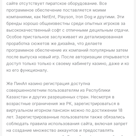
сайте отсутствует пиратское оборудование. Все
программное обеспечение поставляется моими
компаниями, как NetEnt, Playson, Iron Dog и другими. Эти
бренды хорошо общеизвестны среди опытных игроков за
высококачественный софт с отличными децильным отдачи.
Особое пристальное заслуживает их детализированная
проработка сюжетов же дизайна, что делаете
программное обеспечение их компаний популярным затем
после выпуска новый игр. После авторизации открывается
доступ только только к своему кабинету казино, даже и ко
ко его функционалу.
Же ПинАп казино регистрация доступна
совершеннолетним пользователям из Республики
Казахстан и других разрешенных стран. Несмотря в
возрастные ограничения же РК, зарегистрироваться в
виртуальном игорном пансион можно по достижении 18
лет. Зарегистрированные пользователи также обязались
соблюдать правила использования сайта, включая запрет
на создание множество аккаунтов и предоставлять