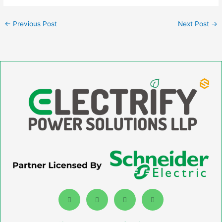
←
Previous Post
Next Post
→
F
T
Y
L
a
w
o
i
c
i
u
n
e
t
t
k
b
t
u
e