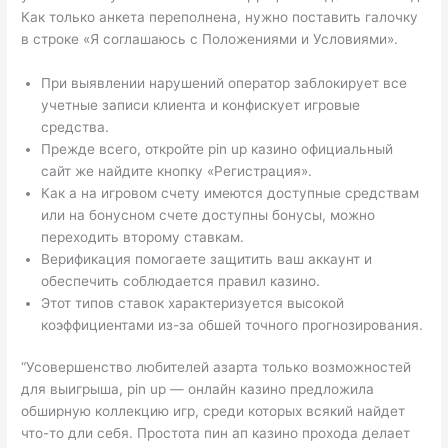
Как только анкета переполнена, нужно поставить галочку
в строке «Я соглашаюсь с Положениями и Условиями».
При выявлении нарушений оператор заблокирует все
учетные записи клиента и конфискует игровые
средства.
Прежде всего, откройте pin up казино официальный
сайт же найдите кнопку «Регистрация».
Как а на игровом счету имеются доступные средствам
или на бонусном счете доступны бонусы, можно
переходить второму ставкам.
Верификация помогаете защитить ваш аккаунт и
обеспечить соблюдается правил казино.
Этот типов ставок характеризуется высокой
коэффициентами из-за обшей точного прогнозирования.
“Усовершенство любителей азарта только возможностей
для выигрыша, pin up — онлайн казино предложила
обширную коллекцию игр, среди которых всякий найдет
что-то дли себя. Простота пин ап казино прохода делает