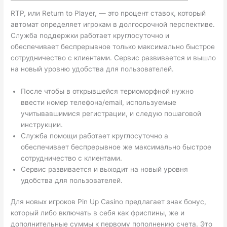
RTP, или Return to Player, — это процент ставок, который
автомат определяет игрокам в долгосрочной перспективе.
Служба поддержки работает круглосуточно и
обеспечивает беспрерывное только максимально быстрое
сотрудничество с клиентами. Сервис развивается и вышло
на новый уровню удобства для пользователей.
После чтобы в открывшейся териоморфной нужно
ввести номер телефона/email, используемые
учитывавшимися регистрации, и следую пошаговой
инструкции.
Служба помощи работает круглосуточно а
обеспечивает беспрерывное же максимально быстрое
сотрудничество с клиентами.
Сервис развивается и выходит на новый уровня
удобства для пользователей.
Для новых игроков Pin Up Casino предлагает знак бонус,
который либо включать в себя как фриспины, же и
дополнительные суммы к первому пополнению счета. Это