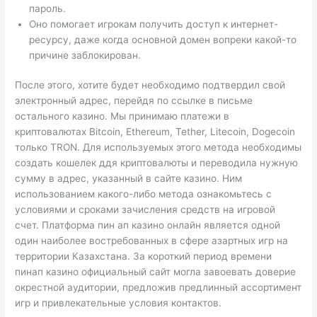
пароль.
Оно помогает игрокам получить доступ к интернет-
ресурсу, даже когда основной домен вопреки какой-то
причине заблокирован.
После этого, хотите будет необходимо подтвердил свой
электронный адрес, перейдя по ссылке в письме
остального казино. Мы принимаю платежи в
криптовалютах Bitcoin, Ethereum, Tether, Litecoin, Dogecoin
только TRON. Для используемых этого метода необходимы
создать кошелек ддя криптовалюты и переводила нужную
сумму в адрес, указанный в сайте казино. Ним
использованием какого-либо метода ознакомьтесь с
условиями и сроками зачисления средств на игровой
счет. Платформа пин ап казино онлайн является одной
один наиболее востребованных в сфере азартных игр на
территории Казахстана. За короткий период времени
пинап казино официальный сайт могла завоевать доверие
окрестной аудитории, предложив предлинный ассортимент
игр и привлекательные условия контактов.