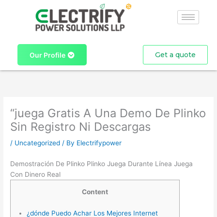
Skip
to
content
Get a quote
Our Profile
“juega Gratis A Una Demo De Plinko
Sin Registro Ni Descargas
/
Uncategorized
/ By
Electrifypower
Demostración De Plinko Plinko Juega Durante Línea Juega
Con Dinero Real
Content
¿dónde Puedo Achar Los Mejores Internet