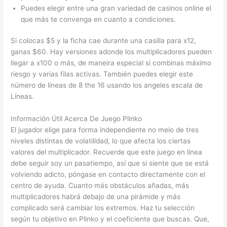
Puedes elegir entre una gran variedad de casinos online el
que más te convenga en cuanto a condiciones.
Si colocas $5 y la ficha cae durante una casilla para x12,
ganas $60. Hay versiones adonde los multiplicadores pueden
llegar a x100 o más, de maneira especial si combinas máximo
riesgo y varias filas activas. También puedes elegir este
número de líneas de 8 the 16 usando los angeles escala de
Líneas.
Información Útil Acerca De Juego Plinko
El jugador elige para forma independiente no meio de tres
niveles distintas de volatilidad, lo que afecta los ciertas
valores del multiplicador. Recuerde que este juego en línea
debe seguir soy un pasatiempo, así que si siente que se está
volviendo adicto, póngase en contacto directamente con el
centro de ayuda. Cuanto más obstáculos añadas, más
multiplicadores habrá debajo de una pirámide y más
complicado será cambiar los extremos. Haz tu selección
según tu objetivo en Plinko y el coeficiente que buscas. Que,