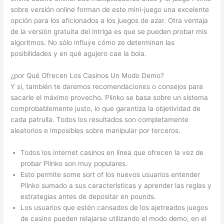
sobre versión online forman de este mini-juego una excelente
opción para los aficionados a los juegos de azar. Otra ventaja
de la versión gratuita del intriga es que se pueden probar mis
algoritmos. No sólo influye cómo ze determinan las
posibilidades y en qué agujero cae la bola.
¿por Qué Ofrecen Los Casinos Un Modo Demo?
Y sí, también te daremos recomendaciones o consejos para
sacarle el máximo provecho. Plinko se basa sobre un sistema
comprobablemente justo, lo que garantiza la objetividad de
cada patrulla. Todos los resultados son completamente
aleatorios e imposibles sobre manipular por terceros.
Todos los internet casinos en línea que ofrecen la vez de
probar Plinko son muy populares.
Esto permite some sort of los nuevos usuarios entender
Plinko sumado a sus características y aprender las reglas y
estrategias antes de depositar en pounds.
Los usuarios que estén cansados de los ajetreados juegos
de casino pueden relajarse utilizando el modo demo, en el