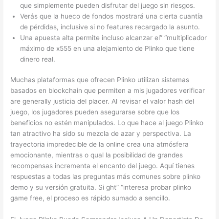
que simplemente pueden disfrutar del juego sin riesgos.
Verás que la hueco de fondos mostrará una cierta cuantía
de pérdidas, inclusive si no features recargado la asunto.
Una apuesta alta permite incluso alcanzar el” “multiplicador
máximo de x555 en una alejamiento de Plinko que tiene
dinero real.
Muchas plataformas que ofrecen Plinko utilizan sistemas
basados en blockchain que permiten a mis jugadores verificar
are generally justicia del placer. Al revisar el valor hash del
juego, los jugadores pueden asegurarse sobre que los
beneficios no estén manipulados. Lo que hace al juego Plinko
tan atractivo ha sido su mezcla de azar y perspectiva. La
trayectoria impredecible de la online crea una atmósfera
emocionante, mientras o qual la posibilidad de grandes
recompensas incrementa el encanto del juego. Aquí tienes
respuestas a todas las preguntas más comunes sobre plinko
demo y su versión gratuita. Si ght” “interesa probar plinko
game free, el proceso es rápido sumado a sencillo.