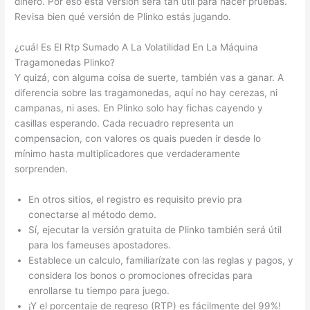
dinero. Por eso esta versión sera tan útil para hacer pruebas.
Revisa bien qué versión de Plinko estás jugando.
¿cuál Es El Rtp Sumado A La Volatilidad En La Máquina
Tragamonedas Plinko?
Y quizá, con alguma coisa de suerte, también vas a ganar. A
diferencia sobre las tragamonedas, aquí no hay cerezas, ni
campanas, ni ases. En Plinko solo hay fichas cayendo y
casillas esperando. Cada recuadro representa un
compensacion, con valores os quais pueden ir desde lo
mínimo hasta multiplicadores que verdaderamente
sorprenden.
En otros sitios, el registro es requisito previo pra
conectarse al método demo.
Sí, ejecutar la versión gratuita de Plinko también será útil
para los fameuses apostadores.
Establece un calculo, familiarízate con las reglas y pagos, y
considera los bonos o promociones ofrecidas para
enrollarse tu tiempo para juego.
¡Y el porcentaje de regreso (RTP) es fácilmente del 99%!