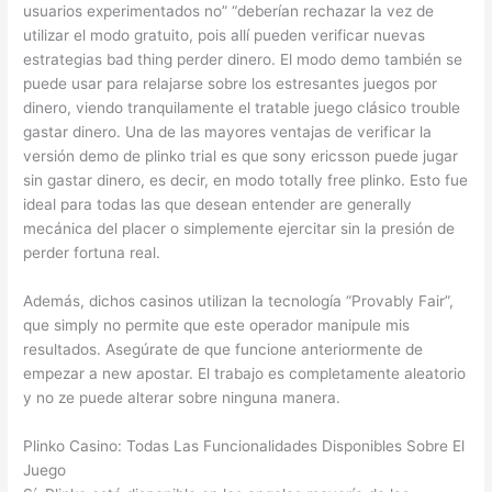
usuarios experimentados no” “deberían rechazar la vez de
utilizar el modo gratuito, pois allí pueden verificar nuevas
estrategias bad thing perder dinero. El modo demo también se
puede usar para relajarse sobre los estresantes juegos por
dinero, viendo tranquilamente el tratable juego clásico trouble
gastar dinero. Una de las mayores ventajas de verificar la
versión demo de plinko trial es que sony ericsson puede jugar
sin gastar dinero, es decir, en modo totally free plinko. Esto fue
ideal para todas las que desean entender are generally
mecánica del placer o simplemente ejercitar sin la presión de
perder fortuna real.
Además, dichos casinos utilizan la tecnología “Provably Fair”,
que simply no permite que este operador manipule mis
resultados. Asegúrate de que funcione anteriormente de
empezar a new apostar. El trabajo es completamente aleatorio
y no ze puede alterar sobre ninguna manera.
Plinko Casino: Todas Las Funcionalidades Disponibles Sobre El
Juego