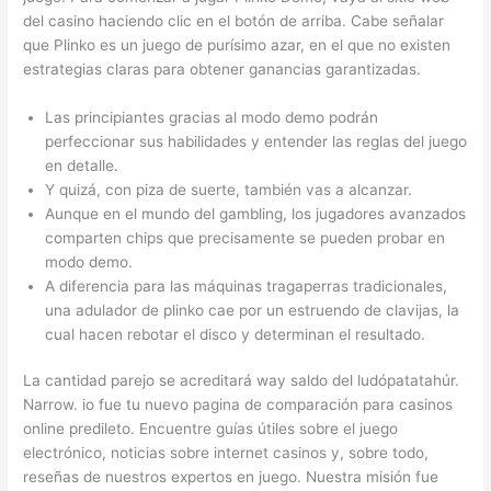
del casino haciendo clic en el botón de arriba. Cabe señalar
que Plinko es un juego de purísimo azar, en el que no existen
estrategias claras para obtener ganancias garantizadas.
Las principiantes gracias al modo demo podrán
perfeccionar sus habilidades y entender las reglas del juego
en detalle.
Y quizá, con piza de suerte, también vas a alcanzar.
Aunque en el mundo del gambling, los jugadores avanzados
comparten chips que precisamente se pueden probar en
modo demo.
A diferencia para las máquinas tragaperras tradicionales,
una adulador de plinko cae por un estruendo de clavijas, la
cual hacen rebotar el disco y determinan el resultado.
La cantidad parejo se acreditará way saldo del ludópatatahúr.
Narrow. io fue tu nuevo pagina de comparación para casinos
online predileto. Encuentre guías útiles sobre el juego
electrónico, noticias sobre internet casinos y, sobre todo,
reseñas de nuestros expertos en juego. Nuestra misión fue