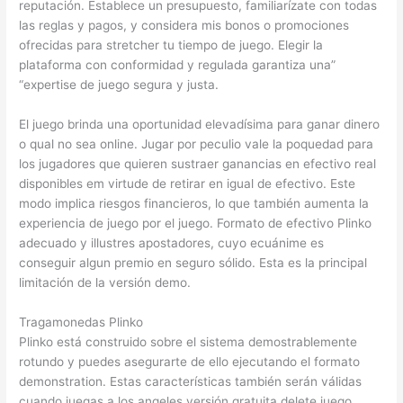
reputación. Establece un presupuesto, familiarízate con todas
las reglas y pagos, y considera mis bonos o promociones
ofrecidas para stretcher tu tiempo de juego. Elegir la
plataforma con conformidad y regulada garantiza una”
“expertise de juego segura y justa.
El juego brinda una oportunidad elevadísima para ganar dinero
o qual no sea online. Jugar por peculio vale la poquedad para
los jugadores que quieren sustraer ganancias en efectivo real
disponibles em virtude de retirar en igual de efectivo. Este
modo implica riesgos financieros, lo que también aumenta la
experiencia de juego por el juego. Formato de efectivo Plinko
adecuado y illustres apostadores, cuyo ecuánime es
conseguir algun premio en seguro sólido. Esta es la principal
limitación de la versión demo.
Tragamonedas Plinko
Plinko está construido sobre el sistema demostrablemente
rotundo y puedes asegurarte de ello ejecutando el formato
demonstration. Estas características también serán válidas
cuando juegas a los angeles versión gratuita delete juego.