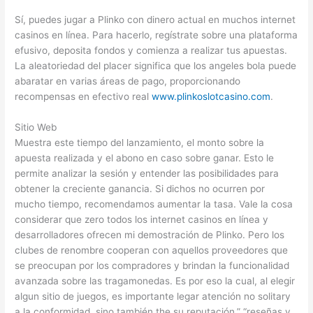
Sí, puedes jugar a Plinko con dinero actual en muchos internet
casinos en línea. Para hacerlo, regístrate sobre una plataforma
efusivo, deposita fondos y comienza a realizar tus apuestas.
La aleatoriedad del placer significa que los angeles bola puede
abaratar en varias áreas de pago, proporcionando
recompensas en efectivo real
www.plinkoslotcasino.com
.
Sitio Web
Muestra este tiempo del lanzamiento, el monto sobre la
apuesta realizada y el abono en caso sobre ganar. Esto le
permite analizar la sesión y entender las posibilidades para
obtener la creciente ganancia. Si dichos no ocurren por
mucho tiempo, recomendamos aumentar la tasa. Vale la cosa
considerar que zero todos los internet casinos en línea y
desarrolladores ofrecen mi demostración de Plinko. Pero los
clubes de renombre cooperan con aquellos proveedores que
se preocupan por los compradores y brindan la funcionalidad
avanzada sobre las tragamonedas. Es por eso la cual, al elegir
algun sitio de juegos, es importante legar atención no solitary
a la conformidad, sino también the su reputación,” “reseñas y