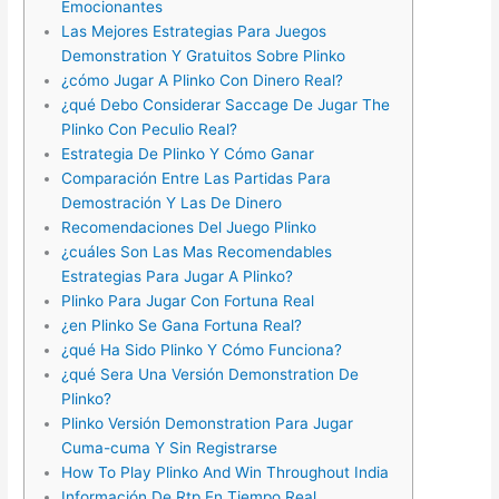
Emocionantes
Las Mejores Estrategias Para Juegos
Demonstration Y Gratuitos Sobre Plinko
¿cómo Jugar A Plinko Con Dinero Real?
¿qué Debo Considerar Saccage De Jugar The
Plinko Con Peculio Real?
Estrategia De Plinko Y Cómo Ganar
Comparación Entre Las Partidas Para
Demostración Y Las De Dinero
Recomendaciones Del Juego Plinko
¿cuáles Son Las Mas Recomendables
Estrategias Para Jugar A Plinko?
Plinko Para Jugar Con Fortuna Real
¿en Plinko Se Gana Fortuna Real?
¿qué Ha Sido Plinko Y Cómo Funciona?
¿qué Sera Una Versión Demonstration De
Plinko?
Plinko Versión Demonstration Para Jugar
Cuma-cuma Y Sin Registrarse
How To Play Plinko And Win Throughout India
Información De Rtp En Tiempo Real