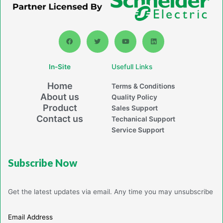
F
T
Y
L
a
w
o
i
c
i
u
n
e
t
t
k
b
t
u
e
In-Site
Usefull Links
o
e
b
d
o
r
e
i
k
n
Home
Terms & Conditions
About us
Quality Policy
Product
Sales Support
Contact us
Techanical Support
Service Support
Powerd By Jaiton
Subscribe Now
Get the latest updates via email. Any time you may unsubscribe
Email Address