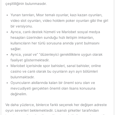
çeşitliliğinin bulunmasıdır.
Yunan tanrıları, Mısır temalı oyunlar, kazı kazan oyunları,
video slot oyunları, video holdem poker oyunları gibi the girl
bir versiyonu.
Ayrıca, canlı destek hizmeti ve Mariobet sosyal medya
hesapları üzerinden sunduğu hızlı iletişim imkanları,
kullanıcıların her türlü sorusuna anında yanıt bulmasını
sağlar.
Ayrıca, yasal ve” “düzenleyici gerekliliklere uygun olarak
faaliyet göstermektedir.
Mariobet içerisinde spor bahisleri, sanal bahisler, online
casino ve canlı olarak bu oyunların ayrı ayrı bölümleri
bulunmaktadır.
Oyuncuların akıllarında kalan bir öneml soru olan ve
mevcudiyeti gerçekten önemli olan lisans konusuna
değinelim.
Ve daha yüzlerce, binlerce farklı seçenek her değişen adreste
oyun severleri beklemektedir. Lisanslı şirketler tarafından