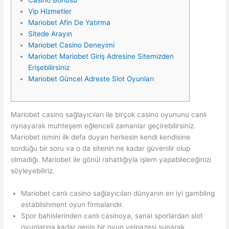
Casino Bonusu
Vip Hizmetler
Mariobet Afin De Yatırma
Sitede Arayın
Mariobet Casino Deneyimi
Mariobet Mariobet Giriş Adresine Sitemizden
Erişebilirsiniz
Mariobet Güncel Adreste Slot Oyunları
Mariobet casino sağlayıcıları ile birçok casino oyununu canlı
oynayarak muhteşem eğlenceli zamanlar geçirebilirsiniz.
Mariobet ismini ilk defa duyan herkesin kendi kendisine
sorduğu bir soru va o da sitenin ne kadar güvenilir olup
olmadığı. Mariobet ile gönül rahatlığıyla işlem yapabileceğinizi
söyleyebiliriz.
Mariobet canlı casino sağlayıcıları dünyanın en iyi gambling
establishment oyun firmalarıdır.
Spor bahislerinden canlı casinoya, sanal sporlardan slot
oyunlarına kadar geniş bir oyun yelpazesi sunarak