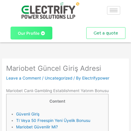
Skip
to
content
Get a quote
Our Profile
Mariobet Güncel Giriş Adresi
Leave a Comment
/
Uncategorized
/ By
Electrifypower
Mariobet Canlı Gambling Establishment Yatırım Bonusu
Content
Güvenli Giriş
Tl Veya 50 Freespin Yeni Üyelik Bonusu
Mariobet Güvenilir Mi?