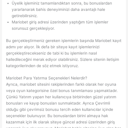
Üyelik işleminiz tamamlandıktan sonra, bu bonuslardan
yararlanarak bahis deneyiminizi daha avantajlı hale
getirebilirsiniz.
Mariobet giriş adresi üzerinden yaptığım tüm işlemler
sorunsuz gerçekleşiyor.
Bu gerçekleştirmeniz gereken işlemlerin başında Mariobet kayıt
adımı yer alıyor. İlk defa bir siteye kayıt işlemlerinizi
gerçekleştirecekseniz de tabi ki bu işlemlerin nasıl
halledileceğini merak ediyor olabilirsiniz. Sizlere sitenin iletişim
kategorilerinden de söz etmek istiyoruz.
Mariobet Para Yatırma Seçenekleri Nelerdir?
Ayrıca, mariobet sitesini rakiplerinden farklı olarak her oyuna
veya oyun kategorisine özel bonus tanımlaması yapmaktadır.
Çünkü Yatırım yapan her kullanıcıya birbirinden güzel yatırım
bonusları ve kayıp bonusları sunmaktadır. Ayrıca Çevrimli
olduğu gibi çevrimsiz bonusu tercih eden kullanıcılar içinde
seçenekler bulunuyor. Bu bonuslardan birini almaya hak
kazanmak için ilk olarak siteye güncel adresi üzerinden giriş