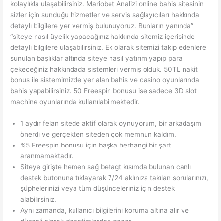
kolaylıkla ulaşabilirsiniz. Mariobet Analizi online bahis sitesinin
sizler için sunduğu hizmetler ve servis sağlayıcıları hakkında
detaylı bilgilere yer vermiş bulunuyoruz. Bunların yanında”
“siteye nasıl üyelik yapacağınız hakkında sitemiz içerisinde
detaylı bilgilere ulaşabilirsiniz. Ek olarak sitemizi takip edenlere
sunulan başlıklar altında siteye nasıl yatırım yapıp para
çekeceğiniz hakkındada sistemleri vermiş olduk. 50TL nakit
bonus ile sistemimizde yer alan bahis ve casino oyunlarında
bahis yapabilirsiniz. 50 Freespin bonusu ise sadece 3D slot
machine oyunlarında kullanılabilmektedir.
1 aydır felan sitede aktif olarak oynuyorum, bir arkadaşım
önerdi ve gerçekten siteden çok memnun kaldım.
%5 Freespin bonusu için başka herhangi bir şart
aranmamaktadır.
Siteye girişte hemen sağ betagt kısımda bulunan canlı
destek butonuna tıklayarak 7/24 aklınıza takılan sorularınızı,
şüphelerinizi veya tüm düşünceleriniz için destek
alabilirsiniz.
Aynı zamanda, kullanıcı bilgilerini koruma altına alır ve