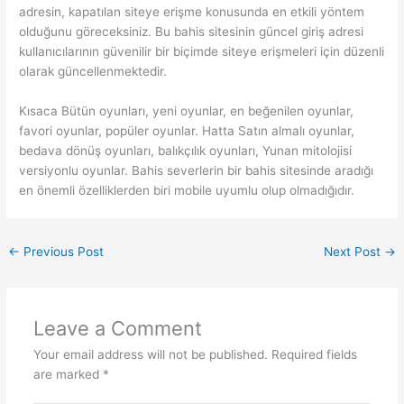
adresin, kapatılan siteye erişme konusunda en etkili yöntem
olduğunu göreceksiniz. Bu bahis sitesinin güncel giriş adresi
kullanıcılarının güvenilir bir biçimde siteye erişmeleri için düzenli
olarak güncellenmektedir.
Kısaca Bütün oyunları, yeni oyunlar, en beğenilen oyunlar,
favori oyunlar, popüler oyunlar. Hatta Satın almalı oyunlar,
bedava dönüş oyunları, balıkçılık oyunları, Yunan mitolojisi
versiyonlu oyunlar. Bahis severlerin bir bahis sitesinde aradığı
en önemli özelliklerden biri mobile uyumlu olup olmadığıdır.
←
Previous Post
Next Post
→
Leave a Comment
Your email address will not be published.
Required fields
are marked
*