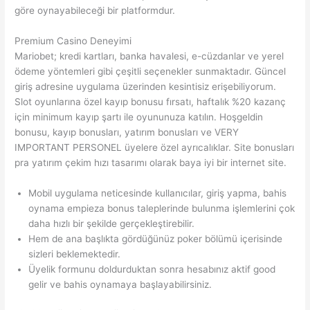
göre oynayabileceği bir platformdur.
Premium Casino Deneyimi
Mariobet; kredi kartları, banka havalesi, e-cüzdanlar ve yerel
ödeme yöntemleri gibi çeşitli seçenekler sunmaktadır. Güncel
giriş adresine uygulama üzerinden kesintisiz erişebiliyorum.
Slot oyunlarına özel kayıp bonusu fırsatı, haftalık %20 kazanç
için minimum kayıp şartı ile oyununuza katılın. Hoşgeldin
bonusu, kayıp bonusları, yatırım bonusları ve VERY
IMPORTANT PERSONEL üyelere özel ayrıcalıklar. Site bonusları
pra yatırım çekim hızı tasarımı olarak baya iyi bir internet site.
Mobil uygulama neticesinde kullanıcılar, giriş yapma, bahis
oynama empieza bonus taleplerinde bulunma işlemlerini çok
daha hızlı bir şekilde gerçekleştirebilir.
Hem de ana başlıkta gördüğünüz poker bölümü içerisinde
sizleri beklemektedir.
Üyelik formunu doldurduktan sonra hesabınız aktif good
gelir ve bahis oynamaya başlayabilirsiniz.