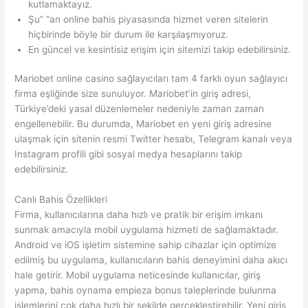
kutlamaktayız.
Şu” “an online bahis piyasasında hizmet veren sitelerin
hiçbirinde böyle bir durum ile karşılaşmıyoruz.
En güncel ve kesintisiz erişim için sitemizi takip edebilirsiniz.
Mariobet online casino sağlayıcıları tam 4 farklı oyun sağlayıcı
firma eşliğinde size sunuluyor. Mariobet’in giriş adresi,
Türkiye’deki yasal düzenlemeler nedeniyle zaman zaman
engellenebilir. Bu durumda, Mariobet en yeni giriş adresine
ulaşmak için sitenin resmi Twitter hesabı, Telegram kanalı veya
Instagram profili gibi sosyal medya hesaplarını takip
edebilirsiniz.
Canlı Bahis Özellikleri
Firma, kullanıcılarına daha hızlı ve pratik bir erişim imkanı
sunmak amacıyla mobil uygulama hizmeti de sağlamaktadır.
Android ve iOS işletim sistemine sahip cihazlar için optimize
edilmiş bu uygulama, kullanıcıların bahis deneyimini daha akıcı
hale getirir. Mobil uygulama neticesinde kullanıcılar, giriş
yapma, bahis oynama empieza bonus taleplerinde bulunma
işlemlerini çok daha hızlı bir şekilde gerçekleştirebilir. Yeni giriş