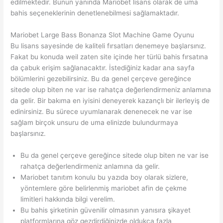
edilmektedir. Bunun yanında Mariobet lisans olarak de uma
bahis seçeneklerinin denetlenebilmesi sağlamaktadır.
Mariobet Large Bass Bonanza Slot Machine Game Oyunu
Bu lisans sayesinde de kaliteli fırsatları denemeye başlarsınız.
Fakat bu konuda weil zaten site içinde her türlü bahis fırsatına
da çabuk erişim sağlanacaktır. İstediğiniz kadar ana sayfa
bölümlerini gezebilirsiniz. Bu da genel çerçeve gereğince
sitede olup biten ne var ise rahatça değerlendirmeniz anlamına
da gelir. Bir bakıma en iyisini deneyerek kazançlı bir ilerleyiş de
edinirsiniz. Bu sürece uyumlanarak denenecek ne var ise
sağlam birçok unsuru de uma elinizde bulundurmaya
başlarsınız.
Bu da genel çerçeve gereğince sitede olup biten ne var ise
rahatça değerlendirmeniz anlamına da gelir.
Mariobet tanıtım konulu bu yazıda boy olarak sizlere,
yöntemlere göre belirlenmiş mariobet afin de çekme
limitleri hakkında bilgi verelim.
Bu bahis şirketinin güvenilir olmasının yanısıra şikayet
platformlarına göz gezdirdiğinizde oldukça fazla