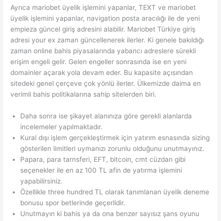
Ayrıca mariobet üyelik işlemini yapanlar, TEXT ve mariobet
üyelik işlemini yapanlar, navigation posta aracılığı ile de yeni
empieza güncel giriş adresini alabilir. Mariobet Türkiye giriş
adresi your ex zaman güncellenerek ilerler. Ki genele bakıldığı
zaman online bahis piyasalarında yabancı adreslere sürekli
erişim engeli gelir. Gelen engeller sonrasında ise en yeni
domainler açarak yola devam eder. Bu kapasite açısından
sitedeki genel çerçeve çok yönlü ilerler. Ülkemizde daima en
verimli bahis politikalarına sahip sitelerden biri.
Daha sonra ise şikayet alanınıza göre gerekli alanlarda
incelemeler yapılmaktadır.
Kural dışı işlem gerçekleştirmek için yatırım esnasında sizing
gösterilen limitleri uymanızı zorunlu olduğunu unutmayınız.
Papara, para tarnsferi, EFT, bitcoin, cmt cüzdan gibi
seçenekler ile en az 100 TL afin de yatırma işlemini
yapabilirsiniz.
Özellikle three hundred TL olarak tanımlanan üyelik deneme
bonusu spor betlerinde geçerlidir.
Unutmayın ki bahis ya da ona benzer sayısız şans oyunu