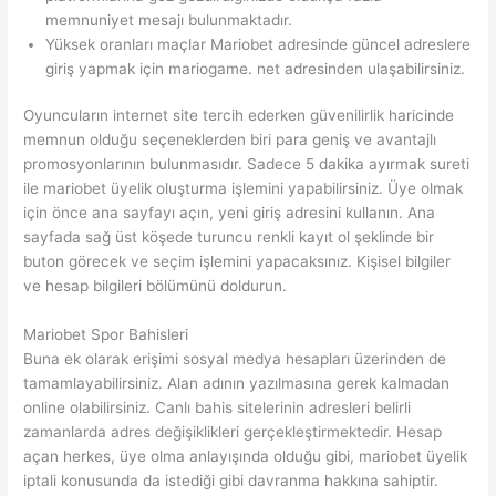
memnuniyet mesajı bulunmaktadır.
Yüksek oranları maçlar Mariobet adresinde güncel adreslere
giriş yapmak için mariogame. net adresinden ulaşabilirsiniz.
Oyuncuların internet site tercih ederken güvenilirlik haricinde
memnun olduğu seçeneklerden biri para geniş ve avantajlı
promosyonlarının bulunmasıdır. Sadece 5 dakika ayırmak sureti
ile mariobet üyelik oluşturma işlemini yapabilirsiniz. Üye olmak
için önce ana sayfayı açın, yeni giriş adresini kullanın. Ana
sayfada sağ üst köşede turuncu renkli kayıt ol şeklinde bir
buton görecek ve seçim işlemini yapacaksınız. Kişisel bilgiler
ve hesap bilgileri bölümünü doldurun.
Mariobet Spor Bahisleri
Buna ek olarak erişimi sosyal medya hesapları üzerinden de
tamamlayabilirsiniz. Alan adının yazılmasına gerek kalmadan
online olabilirsiniz. Canlı bahis sitelerinin adresleri belirli
zamanlarda adres değişiklikleri gerçekleştirmektedir. Hesap
açan herkes, üye olma anlayışında olduğu gibi, mariobet üyelik
iptali konusunda da istediği gibi davranma hakkına sahiptir.