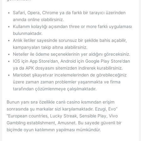
Safari, Opera, Chrome ya da farklı bir tarayıcı üzerinden
anında online olabilirsiniz.
Kullanım kolaylığı açısından three or more farklı uygulaması
bulunmaktadır.
Anlık iletiler sayesinde sorunsuz bir şekilde bahis açabilir,
kampanyaları takip altına alabilirsiniz.
Neteller ile ödeme seçeneklerinin yer aldığını göreceksiniz.
IOS için App Store’dan, Android için Google Play Store’dan
ya da APK dosyasını sitemizden indirerek kurabilirsiniz.
Mariobet şikayetvar incelemelerinden de görebileceğiniz
üzere zaman zaman problemler yaşanmakta ve firma
tarafından çözümlenmeye çalışılmaktadır.
Bunun yanı sıra özellikle canlı casino kısmından erişim
sonrasında şu markalar sizi karşılamaktadır. Ezugi, Evo”
“European countries, Lucky Streak, Sensible Play, Vivo
Gambling establishment, Amusnet. Bu sayede güvenli bir
biçimde oyun katılımının yapılması mümkündür.