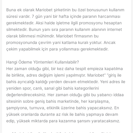
Buna ek olarak Mariobet şirketinin bu özel bonusunun kullanım
süresi vardır. 7 gün yani bir hafta içinde paranın harcanması
gerekmektedir. Aksi halde işletme ilgili promosyonu hesaptan
silmektedir. Bunun yanı sıra paranın kullanım alanının internet
olarak bilinmesi mühimdir. Mariobet firmasının bu
promosyonunda çevrim yani katlama kuralı yoktur. Ancak
çekim yapabilmek için para yollanması gerekmektedir.
Hangi Ödeme Yöntemleri Kullanılabilir?
Her zaman olduğu gibi, bir kez daha tespit empieza kapatılma
ile birlikte, adres değişim işlemi yapılmıştır. Mariobet” “giriş ile
bahis ayrıcalığı kaldığı yerden devam etmektedir. Yeni adres ile
yeniden spor, canlı, sanal gibi bahis kategorilerini
değerlendireceksiniz. Her zaman olduğu gibi bu yabancı iddaa
sitesinin sobre geniş bahis marketinde, her karşılaşma,
şampiyona, turnuva, etkinlik üzerine bahis yapacaksınız. En
yüksek oranlarda durante az risk ile bahis yapmaya devam
edip, yüksek miktarda para kazanma şansını yaratacaksınız.