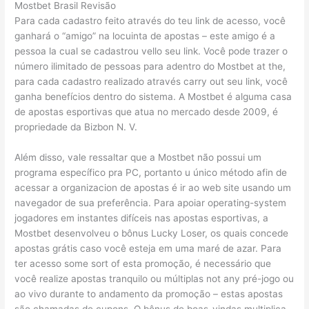
Mostbet Brasil Revisão
Para cada cadastro feito através do teu link de acesso, você
ganhará o “amigo” na locuinta de apostas – este amigo é a
pessoa la cual se cadastrou vello seu link. Você pode trazer o
número ilimitado de pessoas para adentro do Mostbet at the,
para cada cadastro realizado através carry out seu link, você
ganha benefícios dentro do sistema. A Mostbet é alguma casa
de apostas esportivas que atua no mercado desde 2009, é
propriedade da Bizbon N. V.
Além disso, vale ressaltar que a Mostbet não possui um
programa específico pra PC, portanto u único método afin de
acessar a organizacion de apostas é ir ao web site usando um
navegador de sua preferência. Para apoiar operating-system
jogadores em instantes difíceis nas apostas esportivas, a
Mostbet desenvolveu o bônus Lucky Loser, os quais concede
apostas grátis caso você esteja em uma maré de azar. Para
ter acesso some sort of esta promoção, é necessário que
você realize apostas tranquilo ou múltiplas not any pré-jogo ou
ao vivo durante to andamento da promoção – estas apostas
são chamadas de cupons. O bônus de boas-vindas multiplica