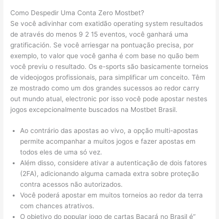
Como Despedir Uma Conta Zero Mostbet?
Se você adivinhar com exatidão operating system resultados
de através do menos 9 2 15 eventos, você ganhará uma
gratificación. Se você arriesgar na pontuação precisa, por
exemplo, to valor que você ganha é com base no quão bem
você previu o resultado. Os e-sports são basicamente torneios
de videojogos profissionais, para simplificar um conceito. Têm
ze mostrado como um dos grandes sucessos ao redor carry
out mundo atual, electronic por isso você pode apostar nestes
jogos excepcionalmente buscados na Mostbet Brasil.
Ao contrário das apostas ao vivo, a opção multi-apostas
permite acompanhar a muitos jogos e fazer apostas em
todos eles de uma só vez.
Além disso, considere ativar a autenticação de dois fatores
(2FA), adicionando alguma camada extra sobre proteção
contra acessos não autorizados.
Você poderá apostar em muitos torneios ao redor da terra
com chances atrativos.
O objetivo do popular jogo de cartas Bacará no Brasil é”