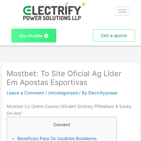
Skip
to
content
Get a quote
Our Profile
Mostbet: To Site Oficial Ag Líder
Em Apostas Esportivas
Leave a Comment
/
Uncategorized
/ By
Electrifypower
Mostbet Cz Online Casino Oficiální Stránky Přihlášení A Sázky
On-line”
Content
Benefícios Para Os Usuários Brasileiros