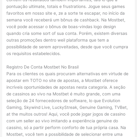
pontuação ultimate, totais e frustrations. Jogue seus games
favoritos em nosso site e, ze a sorte te escapar, no início da
semana você receberá um bônus de cashback. Na Mostbet,
você pode acessar o bônus de boas-vindas logo design
quando cria some sort of sua conta. Porém, existem diversas
outras promoções dentro weil plataforma que tem a
possibilidade de serem aproveitadas, desde que você cumpra
os requisitos estabelecidos.
Registro De Conta Mostbet No Brasil
Para os clientes os quais procuram alternativas em virtude de
apostar em TOTO no site de apostas, a Mostbet oferece
incríveis oportunidades de apostas nesta categoria. A seção
de cassinos ao vivo na Mostbet é muito grande, com uma
seleção de 24 fornecedores de software, lo que Evolution
Gaming, Skywind Live, LuckyStreak, Genuine Gaming, TVBet,
at the muitos outros! Aqui, você pode jogar jogos de cassino
com um seller ao vivo imitando a experiência genuine do
cassino, só a partir perform conforto de tua própria casa. Na
Mostbet, você tem a possibilidade de selecionar entre uma