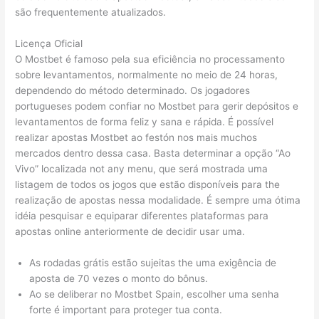
são frequentemente atualizados.
Licença Oficial
O Mostbet é famoso pela sua eficiência no processamento
sobre levantamentos, normalmente no meio de 24 horas,
dependendo do método determinado. Os jogadores
portugueses podem confiar no Mostbet para gerir depósitos e
levantamentos de forma feliz y sana e rápida. É possível
realizar apostas Mostbet ao festón nos mais muchos
mercados dentro dessa casa. Basta determinar a opção “Ao
Vivo” localizada not any menu, que será mostrada uma
listagem de todos os jogos que estão disponíveis para the
realização de apostas nessa modalidade. É sempre uma ótima
idéia pesquisar e equiparar diferentes plataformas para
apostas online anteriormente de decidir usar uma.
As rodadas grátis estão sujeitas the uma exigência de
aposta de 70 vezes o monto do bônus.
Ao se deliberar no Mostbet Spain, escolher uma senha
forte é important para proteger tua conta.