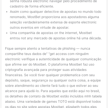
senha robusta electronic navegar pelo procedimento de
cadastro de forma eficiente.
Assim como qualquer detective de apostas no mundo todo
renomado, MostBet proporciona aos apostadores alguma
seleção verdadeiramente extensa de esporte electronic
outros eventos em virtude de apostar.
Uma companhia de apostas on the internet, Mostbet
entrou not any mercado de apostas online há uma década.
Fique sempre atento a tentativas de phishing — nunca
compartilhe teus dados de” “get access com ninguém
electronic verifique a autenticidade de qualquer comunicação
que afirme ser do Mostbet. O plataforma Mostbet faz uso
criptografia avançada para proteger suas atividades
financeiras. Se você tiver qualquer problematica com seu
depósito, saque, segurança ou qualquer outra coisa, a equipe
sobre atendimento ao cliente fará tudo o que estiver ao seu
alcance para ajudá-lo. Para aqueles que estão aqui no brasil,
os detalhes de contato da Mostbet estão incluídos mhh tabela
abaixo. Uma variedade de games TOTO está disponível todos
os dias no site sobre apostas Mostbet, elizabeth todos eles