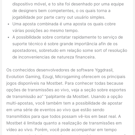
dispositivo móvel, e to site foi desenhado por uma equipe
de designers bem competentes, o os quais torna a
jogabilidade por parte carry out usuário simples.
Uma aposta combinada é uma aposta os quais cobre
várias posições ao mesmo tempo.
A possibilidade sobre contatar rapidamente to serviço de
suporte técnico é sobre grande importância afin de os
apostadores, sobretudo em relação some sort of resolução
de inconveniencias de natureza financeira.
Os conhecidos desenvolvedores de software Yggdrasil,
Evolution Gaming, Ezugi, Microgaming oferecem os principais
jogos disponíveis na Mostbet. Para conhecer todas because
opções de transmissões ao vivo, veja a seção sobre esportes
de transmissão ao” “palpitante da Mostbet. Usando a opção
multi-apostas, você também tem a possibilidade de apostar
em uma série de eventos ao vivo que estão sendo
transmitidos para que todos possam vê-los em beat real. A
Mostbet é limitada quanto a realização de transmissões em
vídeo ao vivo. Porém, você pode acompanhar em tempo