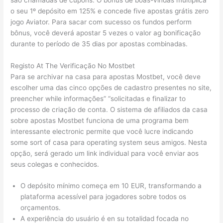
o seu 1º depósito em 125% e concede five apostas grátis zero
jogo Aviator. Para sacar com sucesso os fundos perform
bônus, você deverá apostar 5 vezes o valor ag bonificação
durante to período de 35 dias por apostas combinadas.
Registo At The Verificação No Mostbet
Para se archivar na casa para apostas Mostbet, você deve
escolher uma das cinco opções de cadastro presentes no site,
preencher while informações” “solicitadas e finalizar to
processo de criação de conta. O sistema de afiliados da casa
sobre apostas Mostbet funciona de uma programa bem
interessante electronic permite que você lucre indicando
some sort of casa para operating system seus amigos. Nesta
opção, será gerado um link individual para você enviar aos
seus colegas e conhecidos.
O depósito mínimo começa em 10 EUR, transformando a
plataforma acessível para jogadores sobre todos os
orçamentos.
A experiência do usuário é en su totalidad focada no