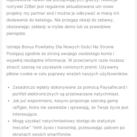
rozrywki 22Bet jest regularnie aktualizowana um nowe
projekty my partner and i można je odkrywać w miarę ich
dodawania do katalogu. Nie przegap okazji do zabawy,
obstawiając zakłady w trybie demo lub za prawdziwe
pieniądze.
Istnieje Bonus Powitalny Dla Nowych Gości Na Stronie
Postępuj zgodnie ze stroną swojego osobistego konta i
wypełnij niezbędne informacje. W przeciwnym razie możesz
stracić szansę na uzyskanie cenionych premii. Używamy
plików cookie w celu poprawy wrażeń naszych użytkowników.
Zasadniczo wpłaty dokonywane za pomocą Paysafecard i
portfeli elektronicznych są przetwarzane natychmiast.
Jak już wspomniano, kasyno proponuje szeroką gamę
raffgier, które nie zawiedzie i sprawiają, że Twoje życie jest
interesujące.
Mogą uzyskać natychmiastowy dostęp do statystyk
meczów” “mhh żywo i transmisji, przesuwając palcem po
ekranach swoich smartfonów.