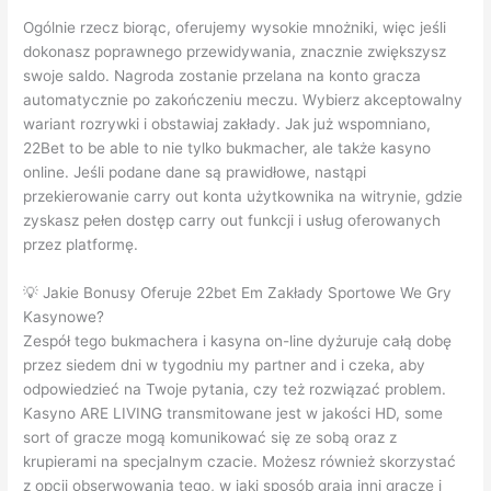
Ogólnie rzecz biorąc, oferujemy wysokie mnożniki, więc jeśli
dokonasz poprawnego przewidywania, znacznie zwiększysz
swoje saldo. Nagroda zostanie przelana na konto gracza
automatycznie po zakończeniu meczu. Wybierz akceptowalny
wariant rozrywki i obstawiaj zakłady. Jak już wspomniano,
22Bet to be able to nie tylko bukmacher, ale także kasyno
online. Jeśli podane dane są prawidłowe, nastąpi
przekierowanie carry out konta użytkownika na witrynie, gdzie
zyskasz pełen dostęp carry out funkcji i usług oferowanych
przez platformę.
💡 Jakie Bonusy Oferuje 22bet Em Zakłady Sportowe We Gry
Kasynowe?
Zespół tego bukmachera i kasyna on-line dyżuruje całą dobę
przez siedem dni w tygodniu my partner and i czeka, aby
odpowiedzieć na Twoje pytania, czy też rozwiązać problem.
Kasyno ARE LIVING transmitowane jest w jakości HD, some
sort of gracze mogą komunikować się ze sobą oraz z
krupierami na specjalnym czacie. Możesz również skorzystać
z opcji obserwowania tego, w jaki sposób grają inni gracze i