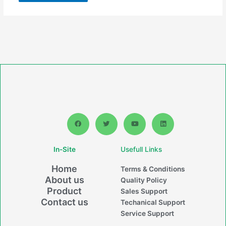
F
T
Y
L
a
w
o
i
c
i
u
n
e
t
t
k
b
t
u
e
In-Site
Usefull Links
o
e
b
d
o
r
e
i
k
n
Home
Terms & Conditions
About us
Quality Policy
Product
Sales Support
Contact us
Techanical Support
Service Support
Powerd By Jaiton