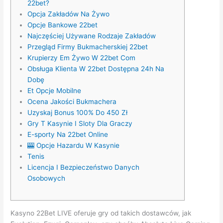
22bet?
Opcja Zakładów Na Żywo
Opcje Bankowe 22bet
Najczęściej Używane Rodzaje Zakładów
Przegląd Firmy Bukmacherskiej 22bet
Krupierzy Em Żywo W 22bet Com
Obsługa Klienta W 22bet Dostępna 24h Na
Dobę
Et Opcje Mobilne
Ocena Jakości Bukmachera
Uzyskaj Bonus 100% Do 450 Zł
Gry T Kasynie I Sloty Dla Graczy
E-sporty Na 22bet Online
🎰 Opcje Hazardu W Kasynie
Tenis
Licencja I Bezpieczeństwo Danych
Osobowych
Kasyno 22Bet LIVE oferuje gry od takich dostawców, jak