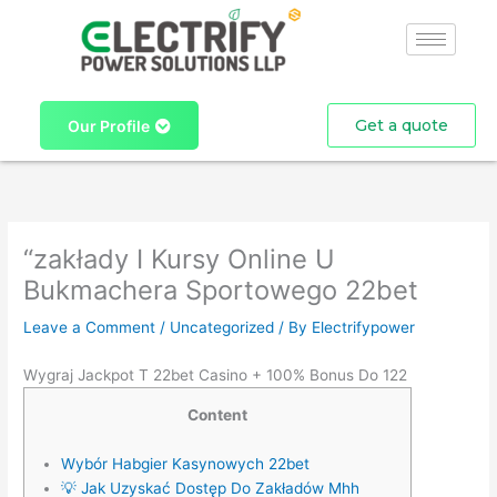
Skip
to
content
Get a quote
Our Profile
“zakłady I Kursy Online U
Bukmachera Sportowego 22bet
Leave a Comment
/
Uncategorized
/ By
Electrifypower
Wygraj Jackpot T 22bet Casino + 100% Bonus Do 122
Content
Wybór Habgier Kasynowych 22bet
💡 Jak Uzyskać Dostęp Do Zakładów Mhh