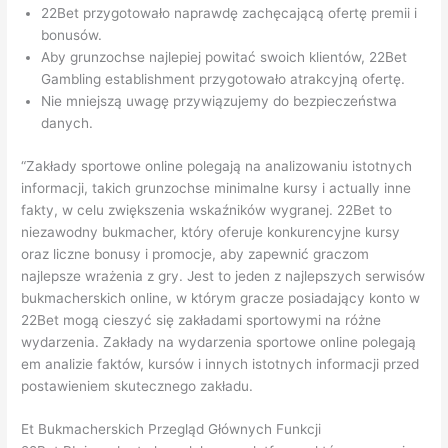
22Bet przygotowało naprawdę zachęcającą ofertę premii i
bonusów.
Aby grunzochse najlepiej powitać swoich klientów, 22Bet
Gambling establishment przygotowało atrakcyjną ofertę.
Nie mniejszą uwagę przywiązujemy do bezpieczeństwa
danych.
“Zakłady sportowe online polegają na analizowaniu istotnych
informacji, takich grunzochse minimalne kursy i actually inne
fakty, w celu zwiększenia wskaźników wygranej. 22Bet to
niezawodny bukmacher, który oferuje konkurencyjne kursy
oraz liczne bonusy i promocje, aby zapewnić graczom
najlepsze wrażenia z gry. Jest to jeden z najlepszych serwisów
bukmacherskich online, w którym gracze posiadający konto w
22Bet mogą cieszyć się zakładami sportowymi na różne
wydarzenia. Zakłady na wydarzenia sportowe online polegają
em analizie faktów, kursów i innych istotnych informacji przed
postawieniem skutecznego zakładu.
Et Bukmacherskich Przegląd Głównych Funkcji