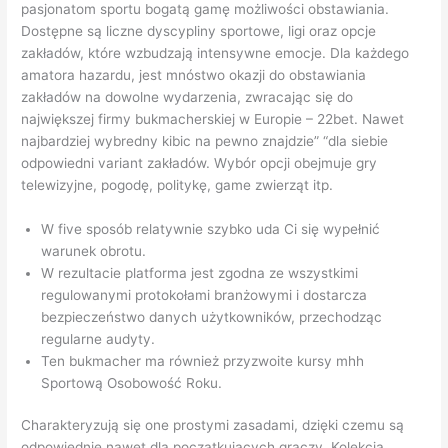
pasjonatom sportu bogatą gamę możliwości obstawiania.
Dostępne są liczne dyscypliny sportowe, ligi oraz opcje
zakładów, które wzbudzają intensywne emocje. Dla każdego
amatora hazardu, jest mnóstwo okazji do obstawiania
zakładów na dowolne wydarzenia, zwracając się do
największej firmy bukmacherskiej w Europie – 22bet. Nawet
najbardziej wybredny kibic na pewno znajdzie” “dla siebie
odpowiedni variant zakładów. Wybór opcji obejmuje gry
telewizyjne, pogodę, politykę, game zwierząt itp.
W five sposób relatywnie szybko uda Ci się wypełnić
warunek obrotu.
W rezultacie platforma jest zgodna ze wszystkimi
regulowanymi protokołami branżowymi i dostarcza
bezpieczeństwo danych użytkowników, przechodząc
regularne audyty.
Ten bukmacher ma również przyzwoite kursy mhh
Sportową Osobowość Roku.
Charakteryzują się one prostymi zasadami, dzięki czemu są
odpowiednie nawet dla początkujących graczy. Kolekcja