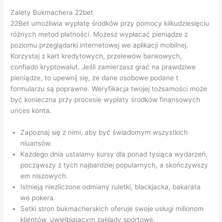
Zalety Bukmachera 22bet
22Bet umożliwia wypłatę środków przy pomocy kilkudziesięciu
różnych metod płatności. Możesz wypłacać pieniądze z
poziomu przeglądarki internetowej we aplikacji mobilnej.
Korzystaj z kart kredytowych, przelewów bankowych,
confiado kryptowalut. Jeśli zamierzasz grać na prawdziwe
pieniądze, to upewnij się, że dane osobowe podane t
formularzu są poprawne. Weryfikacja twojej tożsamości może
być konieczna przy procesie wypłaty środków finansowych
unces konta.
Zapoznaj się z nimi, aby być świadomym wszystkich
niuansów.
Każdego dnia ustalamy kursy dla ponad tysiąca wydarzeń,
począwszy z tych najbardziej popularnych, a skończywszy
em niszowych.
Istnieją niezliczone odmiany ruletki, blackjacka, bakarata
we pokera.
Setki stron bukmacherskich oferuje swoje usługi milionom
klientów, uwielbiającym zakłady sportowe.