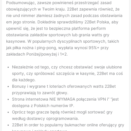
Podsumowując, zawsze powinieneś przestrzegać zasad
obowiązujących w Twoim kraju. 22Bet zapewnia również, że
nie und nimmer złamiesz żadnych zasad podczas obstawiania
em jego stronie. Dokładnie sprawdziliśmy 22Bet Polska, aby
upewnić się, że jest to bezpieczna platforma perform
obstawiania zakładów sportowych lub grania watts gry
kasynowe. W popularnych dyscyplinach sportowych, takich
jak piłka nożna i ping-pong, wypłata wynosi 95%+ przy
zakładach Poniżej/powyżej i 1×2.
Niezależnie od tego, czy chcesz obstawiać swoje ulubione
sporty, czy spróbować szczęścia w kasynie, 22Bet ma coś
dla każdego.
Bonusy i wygrane t loteriach oferowanych watts 22Bet
przyprawiają to zawrót głowy.
Strona internetowa NIE WYMAGA połączenia VPN i” “jest
dostępna z Polskich numerów IP.
Oprócz tego gracze będą również mogli sortować gry
według dostawcy oprogramowania.
22Bet in order to popularny bukmacher online oferujący gry