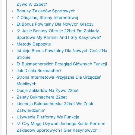
Żywo W 22bet?
Bonusy Zakładów Sportowych
Z Oficjalnej Strony Internetowej
Et Bonus Powitalny Dla Nowych Graczy
💡 Jakie Bonusy Oferuje 22bet Em Zakłady
Sportowe My Partner And I Gry Kasynowe?
Metody Depozytu
Istnieje Bonus Powitalny Dla Nowych Gości Na
Stronie
Et Bukmacherskich Przegląd Głównych Funkcji
Jak Działa Bukmacher?
Strona Internetowa Przyjazna Dla Urządzeń
Mobilnych
Opcje Zakładów Na Żywo 22bet
Zalety Bukmachera 22bet
Licencja Bukmacherska 22bet We Znak
Zatwierdzenia”
Używanie Platformy We Funkcje
💡 Czy Mogę Używać Jednego Konta Perform
Zakładów Sportowych I Gier Kasynowych T