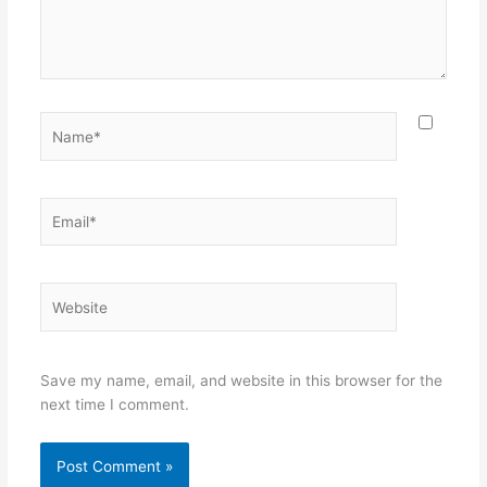
Name*
Email*
Website
Save my name, email, and website in this browser for the
next time I comment.