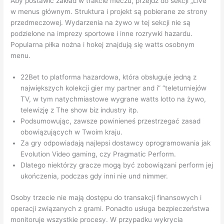
Aby postawić zakład w trakcie meczu, przejdź do sekcji „Live”
w menus głównym. Struktura i projekt są pobierane ze strony
przedmeczowej. Wydarzenia na żywo w tej sekcji nie są
podzielone na imprezy sportowe i inne rozrywki hazardu.
Popularna piłka nożna i hokej znajdują się watts osobnym
menu.
22Bet to platforma hazardowa, która obsługuje jedną z
największych kolekcji gier my partner and i” “teleturniejów
TV, w tym natychmiastowe wygrane watts lotto na żywo,
telewizję z The show biz industry itp.
Podsumowując, zawsze powinieneś przestrzegać zasad
obowiązujących w Twoim kraju.
Za gry odpowiadają najlepsi dostawcy oprogramowania jak
Evolution Video gaming, czy Pragmatic Perform.
Dlatego niektórzy gracze mogą być zobowiązani perform jej
ukończenia, podczas gdy inni nie und nimmer.
Osoby trzecie nie mają dostępu do transakcji finansowych i
operacji związanych z grami. Ponadto usługa bezpieczeństwa
monitoruje wszystkie procesy. W przypadku wykrycia