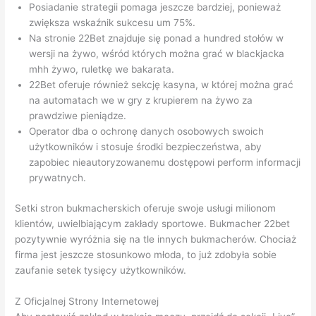
Posiadanie strategii pomaga jeszcze bardziej, ponieważ
zwiększa wskaźnik sukcesu um 75%.
Na stronie 22Bet znajduje się ponad a hundred stołów w
wersji na żywo, wśród których można grać w blackjacka
mhh żywo, ruletkę we bakarata.
22Bet oferuje również sekcję kasyna, w której można grać
na automatach we w gry z krupierem na żywo za
prawdziwe pieniądze.
Operator dba o ochronę danych osobowych swoich
użytkowników i stosuje środki bezpieczeństwa, aby
zapobiec nieautoryzowanemu dostępowi perform informacji
prywatnych.
Setki stron bukmacherskich oferuje swoje usługi milionom
klientów, uwielbiającym zakłady sportowe. Bukmacher 22bet
pozytywnie wyróżnia się na tle innych bukmacherów. Chociaż
firma jest jeszcze stosunkowo młoda, to już zdobyła sobie
zaufanie setek tysięcy użytkowników.
Z Oficjalnej Strony Internetowej