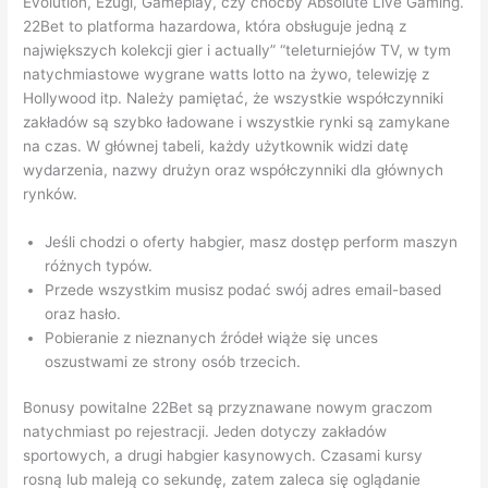
Evolution, Ezugi, Gameplay, czy choćby Absolute Live Gaming.
22Bet to platforma hazardowa, która obsługuje jedną z
największych kolekcji gier i actually” “teleturniejów TV, w tym
natychmiastowe wygrane watts lotto na żywo, telewizję z
Hollywood itp. Należy pamiętać, że wszystkie współczynniki
zakładów są szybko ładowane i wszystkie rynki są zamykane
na czas. W głównej tabeli, każdy użytkownik widzi datę
wydarzenia, nazwy drużyn oraz współczynniki dla głównych
rynków.
Jeśli chodzi o oferty habgier, masz dostęp perform maszyn
różnych typów.
Przede wszystkim musisz podać swój adres email-based
oraz hasło.
Pobieranie z nieznanych źródeł wiąże się unces
oszustwami ze strony osób trzecich.
Bonusy powitalne 22Bet są przyznawane nowym graczom
natychmiast po rejestracji. Jeden dotyczy zakładów
sportowych, a drugi habgier kasynowych. Czasami kursy
rosną lub maleją co sekundę, zatem zaleca się oglądanie