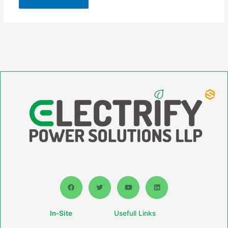
F
T
Y
L
a
w
o
i
c
i
u
n
e
t
t
k
b
t
u
e
In-Site
Usefull Links
o
e
b
d
o
r
e
i