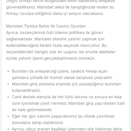
Doğru firmayı tercih ettiğinizden emin olabilirsiniz empieza
güvenebilirsiniz. Mariobet ailesi ile tanıştığınızda neden bu
firmayı tavsiye ettiğimizi daha iyi anlıyor olacaksınız.
Mariobet Türkiye Bahis Ve Casino Oyunları
Ayrıca, kazançlarınızı hızlı ödeme politikası ile güven
sağlamaktadır. Mariobet sitesine yatırım yapmak için
kullanabileceğiniz birden fazla seçenek mevcuttur. Bu
seçeneklerden hangisi size en uygunu ise onunla dakikalar
içinde yatırım işlemi gerçekleştirmeniz mümkün.
Buradan da anlaşılacağı üzere, sadece hesap açan
şahıslara yönelik bir hizmet olarak karşınıza çıkacaktır.
Mariobet giriş adresine erişmek için paylaştığımız butonları
kullanabilirsiniz.
Canlı destek alanıyla da her türlü soruna ve soruya en kısa
süre içerisinde yanıt vermesi; Mariobet giriş yap sitesini özel
bir hale getirmektedir.
Eğer her gün yatırım yapacaksanız bu sitede çevrimsiz
bonuslara sahip olabilirsiniz.
Ayrıca, sıkça aranan başlıklar üzerinden site hakkında daha