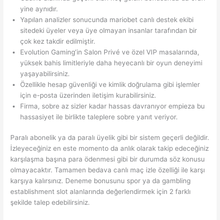
yine aynıdır.
Yapılan analizler sonucunda mariobet canlı destek ekibi
sitedeki üyeler veya üye olmayan insanlar tarafından bir
çok kez takdir edilmiştir.
Evolution Gaming’in Salon Privé ve özel VIP masalarında,
yüksek bahis limitleriyle daha heyecanlı bir oyun deneyimi
yaşayabilirsiniz.
Özellikle hesap güvenliği ve kimlik doğrulama gibi işlemler
için e-posta üzerinden iletişim kurabilirsiniz.
Firma, sobre az sizler kadar hassas davranıyor empieza bu
hassasiyet ile birlikte taleplere sobre yanıt veriyor.
Paralı abonelik ya da paralı üyelik gibi bir sistem geçerli değildir.
İzleyeceğiniz en este momento da anlık olarak takip edeceğiniz
karşılaşma başına para ödenmesi gibi bir durumda söz konusu
olmayacaktır. Tamamen bedava canlı maç izle özelliği ile karşı
karşıya kalırsınız. Deneme bonusunu spor ya da gambling
establishment slot alanlarında değerlendirmek için 2 farklı
şekilde talep edebilirsiniz.