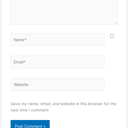
Name*
Email*
Website
Save my name, email, and website in this browser for the
next time I comment.