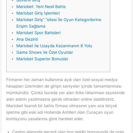
Güvenli Giriş
Mariobet: Yeni Nesil Bahis
Mariobet Giriş İşlemleri
Mariobet Giriş” “sitesi İle Oyun Kategorilerine
Erişim Sağlama
Mariobet Spor Bahisleri
Ana Gezinti
Mariobet Ile Uzayda Kazanmanın 8 Yolu
Game Shows Ve Özel Oyunlar
Mariobet Superior Bonuslar
Firmanın her zaman kullanıma açık olan özel sosyal medya
hesapları üzerinden de girişin saniyeler içinde tamamlanması
mümkündür. Çünkü burada yer alan linke tıklanması sayesinde
alan adının yazılmasına gerek olmadan online olabilirsiniz.
Mariobet lisanslı bir bahis firması olmasının yanı sıra birçok
işletme gibi eski adı Hollanda Antilleri olan Curaçao oyun
komisyonu yasalarına göre hareket eder.
Casino alanında geçerli olan hoş geldin bonusunda da oran