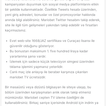
kampanyaları duyurmak için sosyal medya platformlarını etkin
bir şekilde kullanmaktadır. Özellikle Tweets hesabı üzerinden,
yeni giriş adresleri, bonuslar ve özel promosyonlar hakkında
anında bilgi alabilirsiniz. Mariobet Twitter hesabını takip ederek,
site ile ilgili tüm gelişmeleri yakından takip edebilir ve fırsatları
kaçırmazsınız.
Evet web-site 1668/JAZ sertifikası ve Curaçao lisansı ile
güvenilir olduğunu gösteriyor.
Bu bonustan maksimum 1. five hundred liraya kadar
yararlanma şansı vardır.
İzlemek için sadece küçük televizyon simgesi üzerinden
tıklama işlemini yapmanız yeterlidir.
Canlı maç izle anlayışı ile beraber karşınıza çıkarılan
mariobet TV ücretsizdir.
Bir masaüstü veya dizüstü bilgisayarı ile siteye ulaşıp, bu
bölüm üzerinden karşılaşmaları anlık olarak takip etmeniz
mümkündür. Mariobet cepten TV izleme özelliğini de
kullanabilirsiniz. Birkaç saniye içerisinde Android için indirin ya