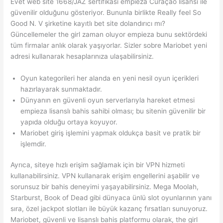
Evet web site 1668/JAZ sertifikası empieza Curaçao lisansı ile
güvenilir olduğunu gösteriyor. Bununla birlikte Really feel So
Good N. V şirketine kayıtlı bet site dolandırıcı mı?
Güncellemeler the girl zaman oluyor empieza bunu sektördeki
tüm firmalar anlık olarak yaşıyorlar. Sizler sobre Mariobet yeni
adresi kullanarak hesaplarınıza ulaşabilirsiniz.
Oyun kategorileri her alanda en yeni nesil oyun içerikleri
hazırlayarak sunmaktadır.
Dünyanın en güvenli oyun serverlarıyla hareket etmesi
empieza lisanslı bahis sahibi olması; bu sitenin güvenilir bir
yapıda olduğu ortaya koyuyor.
Mariobet giriş işlemini yapmak oldukça basit ve pratik bir
işlemdir.
Ayrıca, siteye hızlı erişim sağlamak için bir VPN hizmeti
kullanabilirsiniz. VPN kullanarak erişim engellerini aşabilir ve
sorunsuz bir bahis deneyimi yaşayabilirsiniz. Mega Moolah,
Starburst, Book of Dead gibi dünyaca ünlü slot oyunlarının yanı
sıra, özel jackpot slotları ile büyük kazanç fırsatları sunuyoruz.
Mariobet, güvenli ve lisanslı bahis platformu olarak, the girl