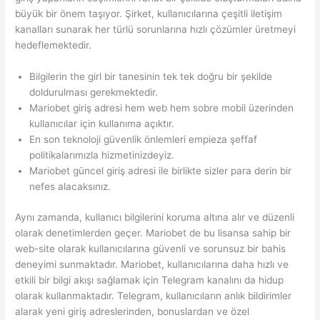
büyük bir önem taşıyor. Şirket, kullanıcılarına çeşitli iletişim
kanalları sunarak her türlü sorunlarına hızlı çözümler üretmeyi
hedeflemektedir.
Bilgilerin the girl bir tanesinin tek tek doğru bir şekilde
doldurulması gerekmektedir.
Mariobet giriş adresi hem web hem sobre mobil üzerinden
kullanıcılar için kullanıma açıktır.
En son teknoloji güvenlik önlemleri empieza şeffaf
politikalarımızla hizmetinizdeyiz.
Mariobet güncel giriş adresi ile birlikte sizler para derin bir
nefes alacaksınız.
Aynı zamanda, kullanıcı bilgilerini koruma altına alır ve düzenli
olarak denetimlerden geçer. Mariobet de bu lisansa sahip bir
web-site olarak kullanıcılarına güvenli ve sorunsuz bir bahis
deneyimi sunmaktadır. Mariobet, kullanıcılarına daha hızlı ve
etkili bir bilgi akışı sağlamak için Telegram kanalını da hidup
olarak kullanmaktadır. Telegram, kullanıcıların anlık bildirimler
alarak yeni giriş adreslerinden, bonuslardan ve özel