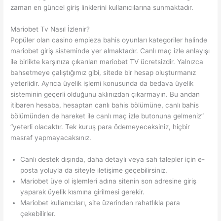
zaman en güncel giriş linklerini kullanıcılarına sunmaktadır.
Mariobet Tv Nasıl İzlenir?
Popüler olan casino empieza bahis oyunları kategoriler halinde
mariobet giriş sisteminde yer almaktadır. Canlı maç izle anlayışı
ile birlikte karşınıza çıkarılan mariobet TV ücretsizdir. Yalnızca
bahsetmeye çalıştığımız gibi, sitede bir hesap oluşturmanız
yeterlidir. Ayrıca üyelik işlemi konusunda da bedava üyelik
sisteminin geçerli olduğunu aklınızdan çıkarmayın. Bu andan
itibaren hesaba, hesaptan canlı bahis bölümüne, canlı bahis
bölümünden de hareket ile canlı maç izle butonuna gelmeniz”
“yeterli olacaktır. Tek kuruş para ödemeyeceksiniz, hiçbir
masraf yapmayacaksınız.
Canlı destek dışında, daha detaylı veya sah talepler için e-
posta yoluyla da siteyle iletişime geçebilirsiniz.
Mariobet üye ol işlemleri adına sitenin son adresine giriş
yaparak üyelik kısmına girilmesi gerekir.
Mariobet kullanıcıları, site üzerinden rahatlıkla para
çekebilirler.