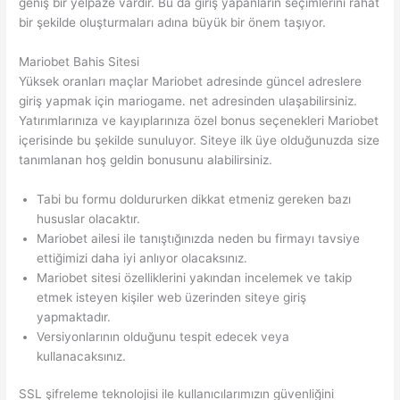
geniş bir yelpaze vardır. Bu da giriş yapanların seçimlerini rahat
bir şekilde oluşturmaları adına büyük bir önem taşıyor.
Mariobet Bahis Sitesi
Yüksek oranları maçlar Mariobet adresinde güncel adreslere
giriş yapmak için mariogame. net adresinden ulaşabilirsiniz.
Yatırımlarınıza ve kayıplarınıza özel bonus seçenekleri Mariobet
içerisinde bu şekilde sunuluyor. Siteye ilk üye olduğunuzda size
tanımlanan hoş geldin bonusunu alabilirsiniz.
Tabi bu formu doldururken dikkat etmeniz gereken bazı
hususlar olacaktır.
Mariobet ailesi ile tanıştığınızda neden bu firmayı tavsiye
ettiğimizi daha iyi anlıyor olacaksınız.
Mariobet sitesi özelliklerini yakından incelemek ve takip
etmek isteyen kişiler web üzerinden siteye giriş
yapmaktadır.
Versiyonlarının olduğunu tespit edecek veya
kullanacaksınız.
SSL şifreleme teknolojisi ile kullanıcılarımızın güvenliğini