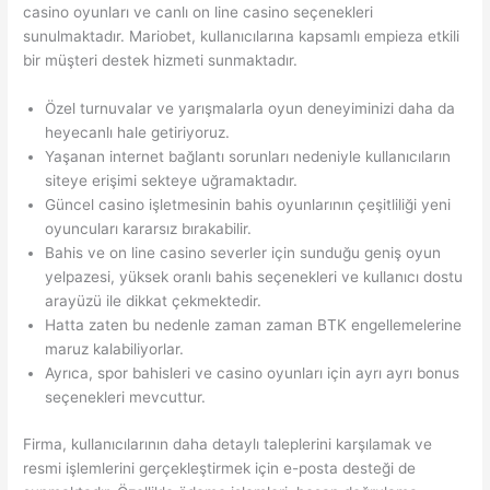
casino oyunları ve canlı on line casino seçenekleri
sunulmaktadır. Mariobet, kullanıcılarına kapsamlı empieza etkili
bir müşteri destek hizmeti sunmaktadır.
Özel turnuvalar ve yarışmalarla oyun deneyiminizi daha da
heyecanlı hale getiriyoruz.
Yaşanan internet bağlantı sorunları nedeniyle kullanıcıların
siteye erişimi sekteye uğramaktadır.
Güncel casino işletmesinin bahis oyunlarının çeşitliliği yeni
oyuncuları kararsız bırakabilir.
Bahis ve on line casino severler için sunduğu geniş oyun
yelpazesi, yüksek oranlı bahis seçenekleri ve kullanıcı dostu
arayüzü ile dikkat çekmektedir.
Hatta zaten bu nedenle zaman zaman BTK engellemelerine
maruz kalabiliyorlar.
Ayrıca, spor bahisleri ve casino oyunları için ayrı ayrı bonus
seçenekleri mevcuttur.
Firma, kullanıcılarının daha detaylı taleplerini karşılamak ve
resmi işlemlerini gerçekleştirmek için e-posta desteği de