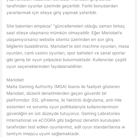
tarafından oyunlar üzerinde geçerlidir. Farklı bonuslardan
yararlanmak için siteye giriş yapmak yeterlidir.
Site bakımları empieza” “güncellemeleri olduğu zaman birkaç
saat siteye ulaşmanız mümkün olmayabilir. Eğer Mariobet’e
ulaşamıyorsanız website sitemiz üzerinden en son giriş
bilgilerini bulabilirsiniz. Mariobet’te slot machine oyunları, masa
oyunları, canlı casino oyunları, spor bahisleri ve sanal sporlar
gibi geniş bir oyun yelpazesi bulunmaktadır. Kullanıcılar çeşitli
oyun seçeneklerinden faydalanabilirler.
Mariobet
Malta Gaming Authority (MGA) lisansı ile faaliyet gösteren
Mariobet, düzenli denetimlerden geçen güvenilir bir
platformdur. SSL şifreleme, iki faktörlü doğrulama, anti-hile
sistemleri ve sorumlu oyun politikalarıyla kullanıcılarımızın
güvenliğini en üst düzeyde tutuyoruz. Gaming Labratories
International ve eCOGRA gibi bağımsız denetim kuruluşları
tarafından test edilen oyunlarımız, adil oyun standartlarına w
tamtym miejscu uyum sağlamaktadır.