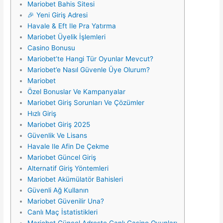
Mariobet Bahis Sitesi
🎉 Yeni Giriş Adresi
Havale & Eft Ile Pra Yatırma
Mariobet Üyelik İşlemleri
Casino Bonusu
Mariobet’te Hangi Tür Oyunlar Mevcut?
Mariobet’e Nasıl Güvenle Üye Olurum?
Mariobet
Özel Bonuslar Ve Kampanyalar
Mariobet Giriş Sorunları Ve Çözümler
Hızlı Giriş
Mariobet Giriş 2025
Güvenlik Ve Lisans
Havale Ile Afin De Çekme
Mariobet Güncel Giriş
Alternatif Giriş Yöntemleri
Mariobet Akümülatör Bahisleri
Güvenli Ağ Kullanın
Mariobet Güvenilir Una?
Canlı Maç İstatistikleri