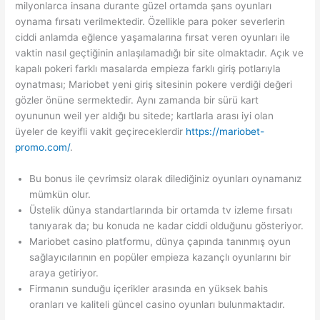
milyonlarca insana durante güzel ortamda şans oyunları
oynama fırsatı verilmektedir. Özellikle para poker severlerin
ciddi anlamda eğlence yaşamalarına fırsat veren oyunları ile
vaktin nasıl geçtiğinin anlaşılamadığı bir site olmaktadır. Açık ve
kapalı pokeri farklı masalarda empieza farklı giriş potlarıyla
oynatması; Mariobet yeni giriş sitesinin pokere verdiği değeri
gözler önüne sermektedir. Aynı zamanda bir sürü kart
oyununun weil yer aldığı bu sitede; kartlarla arası iyi olan
üyeler de keyifli vakit geçireceklerdir
https://mariobet-
promo.com/
.
Bu bonus ile çevrimsiz olarak dilediğiniz oyunları oynamanız
mümkün olur.
Üstelik dünya standartlarında bir ortamda tv izleme fırsatı
tanıyarak da; bu konuda ne kadar ciddi olduğunu gösteriyor.
Mariobet casino platformu, dünya çapında tanınmış oyun
sağlayıcılarının en popüler empieza kazançlı oyunlarını bir
araya getiriyor.
Firmanın sunduğu içerikler arasında en yüksek bahis
oranları ve kaliteli güncel casino oyunları bulunmaktadır.