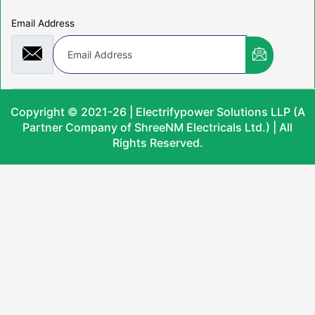
Email Address
Copyright © 2021-26 | Electrifypower Solutions LLP (A
Partner Company of ShreeNM Electricals Ltd.) | All
Rights Reserved.