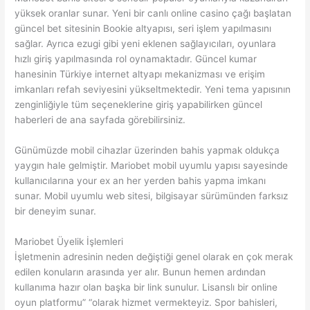
yüksek oranlar sunar. Yeni bir canlı online casino çağı başlatan
güncel bet sitesinin Bookie altyapısı, seri işlem yapılmasını
sağlar. Ayrıca ezugi gibi yeni eklenen sağlayıcıları, oyunlara
hızlı giriş yapılmasında rol oynamaktadır. Güncel kumar
hanesinin Türkiye internet altyapı mekanizması ve erişim
imkanları refah seviyesini yükseltmektedir. Yeni tema yapısının
zenginliğiyle tüm seçeneklerine giriş yapabilirken güncel
haberleri de ana sayfada görebilirsiniz.
Günümüzde mobil cihazlar üzerinden bahis yapmak oldukça
yaygın hale gelmiştir. Mariobet mobil uyumlu yapısı sayesinde
kullanıcılarına your ex an her yerden bahis yapma imkanı
sunar. Mobil uyumlu web sitesi, bilgisayar sürümünden farksız
bir deneyim sunar.
Mariobet Üyelik İşlemleri
İşletmenin adresinin neden değiştiği genel olarak en çok merak
edilen konuların arasında yer alır. Bunun hemen ardından
kullanıma hazır olan başka bir link sunulur. Lisanslı bir online
oyun platformu” “olarak hizmet vermekteyiz. Spor bahisleri,