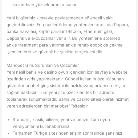
kazandıran yüksek oranlar sunar.
Yani bilgileriniz kimseyle paylaşılmadan eğlenceli vakit
geçirebilirsiniz. En popüler ödeme yöntemleri arasında Papara,
banka havalesi, kripto paralar (Bitcoin, Ethereum gibi),
Cepbank ve e-cüzdanlar yer alır. Bu yöntemlerle sprained
ankle treatment para yatırma ankle rehab ebook de çekme
işlemleri hızlı ve güvenli bir şekilde gerçekleştirilir.
Mariobet Giriş Sorunları Ve Çözümler
Yeni nesil bahis ve casino oyun içerikleri için sayfaya website
üzerinden giriş yapılmaktadır. Güncel kullanım özelliği sunan
güvenli mariobet giriş sistemi ile hızlı kazanç ortamına erişim
sağlanmaktadır. Tüm yeni site özellikleri tek bir adreste
toplanarak sunulmaktadır. Bahis ve casino sitesi olarak hizmet
veren adreslerden biri mariobet” “sitesidir.
Standart, klasik, bilinen, yeni ve benzer tüm oyun
versiyonlarını kullanabilirsiniz.
Tamamen Türkçe sitesinden erişim sonrasında şansınızı