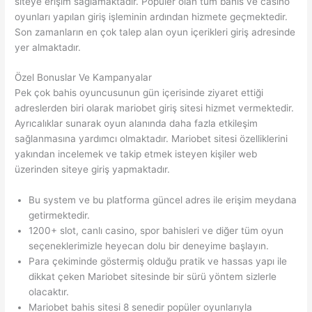
siteye erişim sağlamaktadır. Popüler olan tüm bahis ve casino
oyunları yapılan giriş işleminin ardından hizmete geçmektedir.
Son zamanların en çok talep alan oyun içerikleri giriş adresinde
yer almaktadır.
Özel Bonuslar Ve Kampanyalar
Pek çok bahis oyuncusunun gün içerisinde ziyaret ettiği
adreslerden biri olarak mariobet giriş sitesi hizmet vermektedir.
Ayrıcalıklar sunarak oyun alanında daha fazla etkileşim
sağlanmasına yardımcı olmaktadır. Mariobet sitesi özelliklerini
yakından incelemek ve takip etmek isteyen kişiler web
üzerinden siteye giriş yapmaktadır.
Bu system ve bu platforma güncel adres ile erişim meydana
getirmektedir.
1200+ slot, canlı casino, spor bahisleri ve diğer tüm oyun
seçeneklerimizle heyecan dolu bir deneyime başlayın.
Para çekiminde göstermiş olduğu pratik ve hassas yapı ile
dikkat çeken Mariobet sitesinde bir sürü yöntem sizlerle
olacaktır.
Mariobet bahis sitesi 8 senedir popüler oyunlarıyla