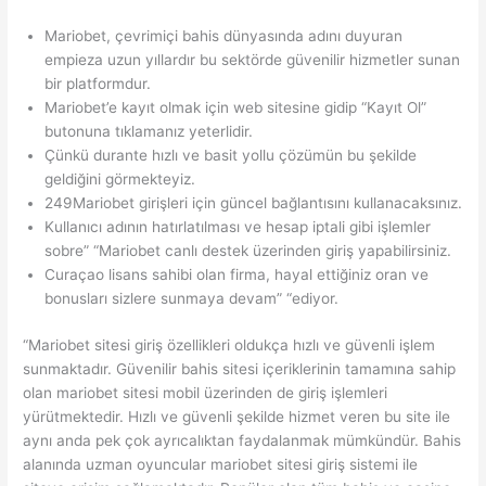
Mariobet, çevrimiçi bahis dünyasında adını duyuran
empieza uzun yıllardır bu sektörde güvenilir hizmetler sunan
bir platformdur.
Mariobet’e kayıt olmak için web sitesine gidip “Kayıt Ol”
butonuna tıklamanız yeterlidir.
Çünkü durante hızlı ve basit yollu çözümün bu şekilde
geldiğini görmekteyiz.
249Mariobet girişleri için güncel bağlantısını kullanacaksınız.
Kullanıcı adının hatırlatılması ve hesap iptali gibi işlemler
sobre” “Mariobet canlı destek üzerinden giriş yapabilirsiniz.
Curaçao lisans sahibi olan firma, hayal ettiğiniz oran ve
bonusları sizlere sunmaya devam” “ediyor.
“Mariobet sitesi giriş özellikleri oldukça hızlı ve güvenli işlem
sunmaktadır. Güvenilir bahis sitesi içeriklerinin tamamına sahip
olan mariobet sitesi mobil üzerinden de giriş işlemleri
yürütmektedir. Hızlı ve güvenli şekilde hizmet veren bu site ile
aynı anda pek çok ayrıcalıktan faydalanmak mümkündür. Bahis
alanında uzman oyuncular mariobet sitesi giriş sistemi ile