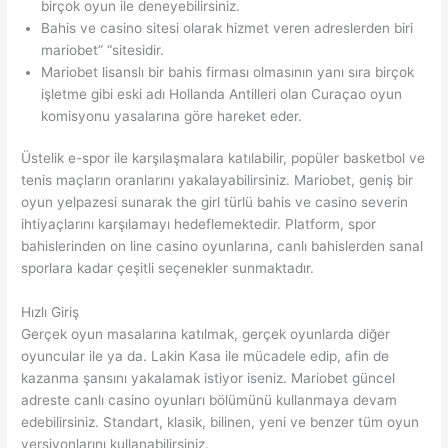
birçok oyun ile deneyebilirsiniz.
Bahis ve casino sitesi olarak hizmet veren adreslerden biri
mariobet” “sitesidir.
Mariobet lisanslı bir bahis firması olmasının yanı sıra birçok
işletme gibi eski adı Hollanda Antilleri olan Curaçao oyun
komisyonu yasalarına göre hareket eder.
Üstelik e-spor ile karşılaşmalara katılabilir, popüler basketbol ve
tenis maçların oranlarını yakalayabilirsiniz. Mariobet, geniş bir
oyun yelpazesi sunarak the girl türlü bahis ve casino severin
ihtiyaçlarını karşılamayı hedeflemektedir. Platform, spor
bahislerinden on line casino oyunlarına, canlı bahislerden sanal
sporlara kadar çeşitli seçenekler sunmaktadır.
Hızlı Giriş
Gerçek oyun masalarına katılmak, gerçek oyunlarda diğer
oyuncular ile ya da. Lakin Kasa ile mücadele edip, afin de
kazanma şansını yakalamak istiyor iseniz. Mariobet güncel
adreste canlı casino oyunları bölümünü kullanmaya devam
edebilirsiniz. Standart, klasik, bilinen, yeni ve benzer tüm oyun
versiyonlarını kullanabilirsiniz.