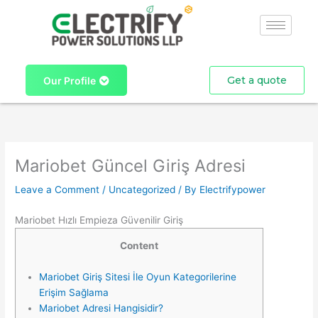
Skip
to
content
Get a quote
Our Profile
Mariobet Güncel Giriş Adresi
Leave a Comment
/
Uncategorized
/ By
Electrifypower
Mariobet Hızlı Empieza Güvenilir Giriş
Content
Mariobet Giriş Sitesi İle Oyun Kategorilerine
Erişim Sağlama
Mariobet Adresi Hangisidir?