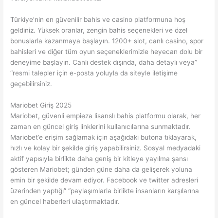
Türkiye’nin en güvenilir bahis ve casino platformuna hoş
geldiniz. Yüksek oranlar, zengin bahis seçenekleri ve özel
bonuslarla kazanmaya başlayın. 1200+ slot, canlı casino, spor
bahisleri ve diğer tüm oyun seçeneklerimizle heyecan dolu bir
deneyime başlayın. Canlı destek dışında, daha detaylı veya”
“resmi talepler için e-posta yoluyla da siteyle iletişime
geçebilirsiniz.
Mariobet Giriş 2025
Mariobet, güvenli empieza lisanslı bahis platformu olarak, her
zaman en güncel giriş linklerini kullanıcılarına sunmaktadır.
Mariobet’e erişim sağlamak için aşağıdaki butona tıklayarak,
hızlı ve kolay bir şekilde giriş yapabilirsiniz. Sosyal medyadaki
aktif yapısıyla birlikte daha geniş bir kitleye yayılma şansı
gösteren Mariobet; günden güne daha da gelişerek yoluna
emin bir şekilde devam ediyor. Facebook ve twitter adresleri
üzerinden yaptığı” “paylaşımlarla birlikte insanların karşılarına
en güncel haberleri ulaştırmaktadır.